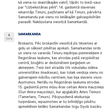
kā viena no skaistākajām valstī, tāpēc to bieži sauc
par "Uzbekistānas pērli". 14. gadsimtā slavenais
iekarotājs Timurs, pazīstams arī kā Timurs, pārvērta
Samarkandu par vienu no lielākajām galvaspilsētām
pasaulē. Nakšņošana viesnīcā Samarkandā.
SAMARKANDA
3.
diena
Brokastis. Pēc brokastīm viesnīcā jūs tiksieties ar
gidu un sāksiet pilsētas apskati. Samarkandas sirds
un viens no varenās Timuru impērijas pieminekļiem ir
Registānas laukums, kas atrodas pašā vecpilsētas
centrā, bruģēts ar dedzinātiem ķieģeļiem un
akmeņiem. Tieši šeit atradās trīs viduslaiku islāma
universitātes (madrasas), kas tolaik veidoja vienu no
galvenajiem mācību centriem, kas bija slavens visos
Austrumos. Netālu no Registānas laukuma atrodas
15. gadsimtā pirms mūsu ēras celtais Amira mauzolejs
(Guri Amira mauzolejs), kur apglabāts Amirs Temurs
(Tamerlans, Timurs). Pēcpusdienā ekskursija
turpināsies, iepazinoties ar šo brīnišķīgo pilsētu:
apmeklēsim lielāko Samarkandas tirgu Siyob bazāru