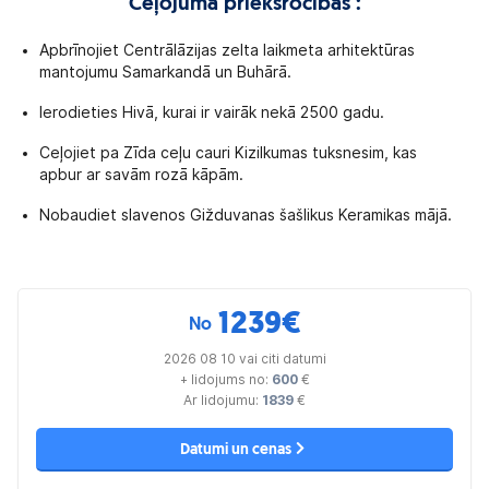
Ceļojuma priekšrocības :
Apbrīnojiet Centrālāzijas zelta laikmeta arhitektūras
mantojumu Samarkandā un Buhārā.
Ierodieties Hivā, kurai ir vairāk nekā 2500 gadu.
Ceļojiet pa Zīda ceļu cauri Kizilkumas tuksnesim, kas
apbur ar savām rozā kāpām.
Nobaudiet slavenos Gižduvanas šašlikus Keramikas mājā.
1239
€
No
2026 08 10 vai citi datumi
+ lidojums no:
600
€
Ar lidojumu:
1839
€
Datumi un cenas