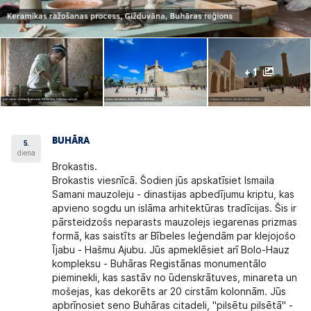
+ 1
BUHĀRA
5.
diena
Brokastis.
Brokastis viesnīcā. Šodien jūs apskatīsiet Ismaila
Samani mauzoleju - dinastijas apbedījumu kriptu, kas
apvieno sogdu un islāma arhitektūras tradīcijas. Šis ir
pārsteidzošs neparasts mauzolejs iegarenas prizmas
formā, kas saistīts ar Bībeles leģendām par klejojošo
Ījabu - Hašmu Ajubu. Jūs apmeklēsiet arī Bolo-Hauz
kompleksu - Buhāras Registānas monumentālo
pieminekli, kas sastāv no ūdenskrātuves, minareta un
mošejas, kas dekorēts ar 20 cirstām kolonnām. Jūs
apbrīnosiet seno Buhāras citadeli, "pilsētu pilsētā" -