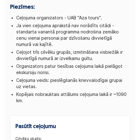
Piezīmes:
Ceļojuma organizators - UAB "Aza tours".
Ja vien ceļojuma aprakstā nav norādīts citādi -
standarta variantā programma nodrošina zemāko
cenu vienai personai par dzīvošanu divvietīgā
numurā vai kajītē.
Ceļojot trīs cilvēku grupās, izmitināšana visbiežāk ir
divvietīgā numurā ar izvelkamu gultu.
Organizators patur tiesības ceļojuma laikā pielāgot
ekskursiju norisi.
Ceļojuma veids: pieslēgšanās krievvalodīgai grupai
uz vietas.
Kopējais nobrauktais attālums ceļojuma laikā ir ~1090
km.
Pasūtīt ceļojumu
Cilvēku skaits: