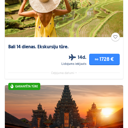
Bali 14 dienas. Ekskursiju tūre.
14d.
1728 €
no
Lidojums iekļauts
Ceļojuma datumi
GARANTĒTA TŪRE