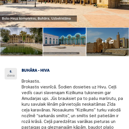
+ 1
BUHĀRA - HIVA
6.
diena
Brokastis.
Brokastis viesnīcā. Šodien dosieties uz Hivu. Ceļš
vedīs cauri slavenajam Kizilkuma tuksnesim gar
Amudarjas upi. Jūs brauksiet pa to pašu maršrutu, pa
kuru savulaik lēnām pārvietojās neskaitāmas Zīda
ceļa karavānas. Nosaukums “Kizilkums” turku valodā
nozīmē “sarkanās smiltis”, un smiltis šeit patiešām ir
rozā krāsā. Ceļā paredzētas vairākas pieturas un
pastaigas pa gleznainajām kāpām, baudot plašo