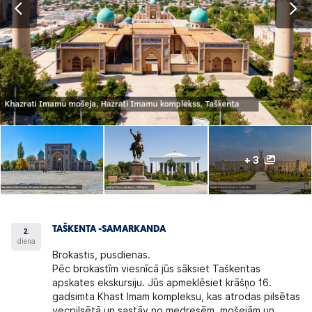
+ 3
TAŠKENTA -SAMARKANDA
2.
diena
Brokastis, pusdienas.
Pēc brokastīm viesnīcā jūs sāksiet Taškentas
apskates ekskursiju. Jūs apmeklēsiet krāšņo 16.
gadsimta Khast Imam kompleksu, kas atrodas pilsētas
vecpilsētā un sastāv no medresēm, mošejām un