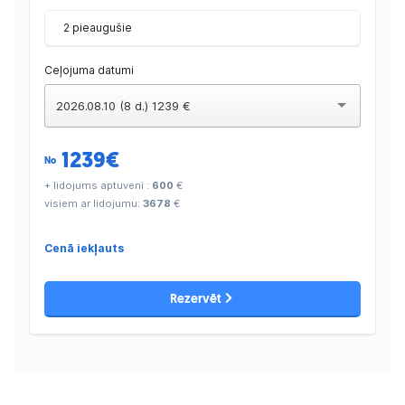
2 pieaugušie
Ceļojuma datumi
2026.08.10 (8 d.) 1239 €
1239
€
No
+ lidojums aptuveni :
600
€
visiem ar lidojumu:
3678
€
Cenā iekļauts
Rezervēt