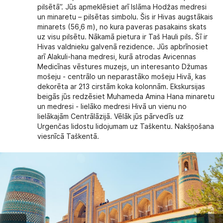
pilsētā”. Jūs apmeklēsiet arī Islāma Hodžas medresi
un minaretu – pilsētas simbolu. Šis ir Hivas augstākais
minarets (56,6 m), no kura paveras pasakains skats
uz visu pilsētu. Nākamā pietura ir Taš Hauli pils. Šī ir
Hivas valdnieku galvenā rezidence. Jūs apbrīnosiet
arī Alakuli-hana medresi, kurā atrodas Avicennas
Medicīnas vēstures muzejs, un interesanto Džumas
mošeju - centrālo un neparastāko mošeju Hivā, kas
dekorēta ar 213 cirstām koka kolonnām. Ekskursijas
beigās jūs redzēsiet Muhameda Amina Hana minaretu
un medresi - lielāko medresi Hivā un vienu no
lielākajām Centrālāzijā. Vēlāk jūs pārvedīs uz
Urgenčas lidostu lidojumam uz Taškentu. Nakšņošana
viesnīcā Taškentā.