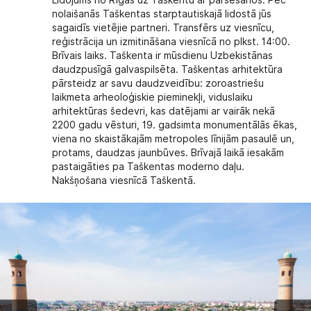
Lidojums no Rīgas uz Taškentu ar pārsēšanos. Pēc
nolaišanās Taškentas starptautiskajā lidostā jūs
sagaidīs vietējie partneri. Transfērs uz viesnīcu,
reģistrācija un izmitināšana viesnīcā no plkst. 14:00.
Brīvais laiks. Taškenta ir mūsdienu Uzbekistānas
daudzpusīgā galvaspilsēta. Taškentas arhitektūra
pārsteidz ar savu daudzveidību: zoroastriešu
laikmeta arheoloģiskie pieminekļi, viduslaiku
arhitektūras šedevri, kas datējami ar vairāk nekā
2200 gadu vēsturi, 19. gadsimta monumentālās ēkas,
viena no skaistākajām metropoles līnijām pasaulē un,
protams, daudzas jaunbūves. Brīvajā laikā iesakām
pastaigāties pa Taškentas moderno daļu.
Nakšņošana viesnīcā Taškentā.