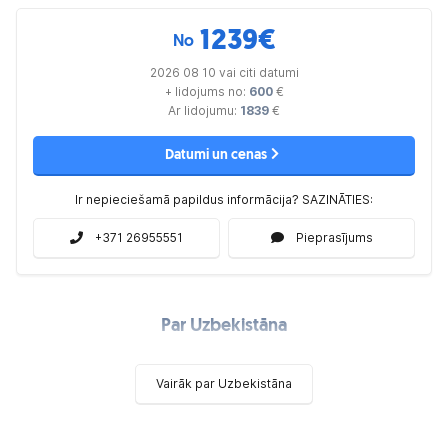
1239
€
No
2026 08 10 vai citi datumi
+ lidojums no:
600
€
Ar lidojumu:
1839
€
Datumi un cenas
Ir nepieciešamā papildus informācija? SAZINĀTIES:
+371 26955551
Pieprasījums
Par Uzbekistāna
Vairāk par Uzbekistāna