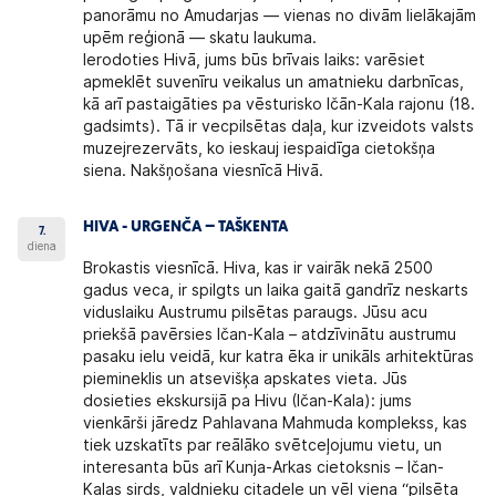
panorāmu no Amudarjas — vienas no divām lielākajām
upēm reģionā — skatu laukuma.
Ierodoties Hivā, jums būs brīvais laiks: varēsiet
apmeklēt suvenīru veikalus un amatnieku darbnīcas,
kā arī pastaigāties pa vēsturisko Ičān-Kala rajonu (18.
gadsimts). Tā ir vecpilsētas daļa, kur izveidots valsts
muzejrezervāts, ko ieskauj iespaidīga cietokšņa
siena. Nakšņošana viesnīcā Hivā.
HIVA - URGENČA – TAŠKENTA
7.
diena
Brokastis viesnīcā. Hiva, kas ir vairāk nekā 2500
gadus veca, ir spilgts un laika gaitā gandrīz neskarts
viduslaiku Austrumu pilsētas paraugs. Jūsu acu
priekšā pavērsies Ičan-Kala – atdzīvinātu austrumu
pasaku ielu veidā, kur katra ēka ir unikāls arhitektūras
piemineklis un atsevišķa apskates vieta. Jūs
dosieties ekskursijā pa Hivu (Ičan-Kala): jums
vienkārši jāredz Pahlavana Mahmuda komplekss, kas
tiek uzskatīts par reālāko svētceļojumu vietu, un
interesanta būs arī Kunja-Arkas cietoksnis – Ičan-
Kalas sirds, valdnieku citadele un vēl viena “pilsēta