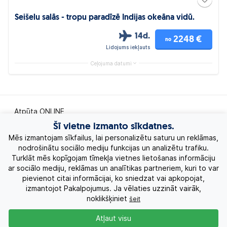
Seišelu salās - tropu paradīzē Indijas okeāna vidū.
14d.
2248 €
no
Lidojums iekļauts
Ceļojuma datumi
Atpūta ONLINE
Šī vietne izmanto sīkdatnes.
Ekskursiju ceļojumi
Mēs izmantojam sīkfailus, lai personalizētu saturu un reklāmas,
nodrošinātu sociālo mediju funkcijas un analizētu trafiku.
Turklāt mēs kopīgojam tīmekļa vietnes lietošanas informāciju
Eksotiskie ceļojumi
ar sociālo mediju, reklāmas un analītikas partneriem, kuri to var
pievienot citai informācijai, ko sniedzat vai apkopojat,
Labākie piedāvājumi
izmantojot Pakalpojumus. Ja vēlaties uzzināt vairāk,
noklikšķiniet
šeit
Kruīzi
Atļaut visu