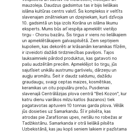
mauzoleja. Daudzus gadsimtus tas ir bijis lielākais
islāma kultūras centrs valstī. Šis komplekss ir veltīts
slavenajam zinātniekam un dzejniekam, kurš dzīvoja
10. gadsimtā un bija izcils Korāna un islāma likumu
eksperts. Mums būs arī iespēja apmeklēt vietējo
tirgu - Chorsu bazāru. Šis tirgus ir viens no lielākajiem
un apmeklētākajiem galvaspilsētā. Zem septiņiem
kupoliem, kas dekorēti ar krāsainām keramikas flīzēm,
ir izveidoti dažādi tirdzniecības paviljoni. Tajos
lauksaimnieki pārdod produktus, kas gatavoti no
pašu audzētām precēm. Apmeklējot šo tirgu, jūs
sajutīsiet unikālu austrumu garšvielu, dārzeņu un
augļu aromātu. Šeit ir daudz saldumu, dažādu
graudaugu, svaigi ceptas maizes, kosmētikas,
keramikas un citu populāru preču. Pusdienas
slavenajā Centrālāzijas plova centrā "Beš Kozon", kur
katru dienu vairākos milzu katlos (kazanos) tiek
pagatavotas aptuveni 10 tonnas garda plova. Vēlāk
jūs dosieties uz Samarkandu. Šī ir pilsēta, kas
atrodas pie Zarafšonas upes, netālu no robežas ar
Tadžikistānu. Samarkanda ir otrā lielākā pilsēta
Uzbekistānā, kas jau kopš seniem laikiem ir pazīstama