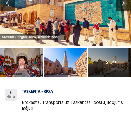
+ 3
TAŠKENTA - RĪGA
8.
diena
Brokastis. Transports uz Taškentas lidostu, lidojums
mājup.