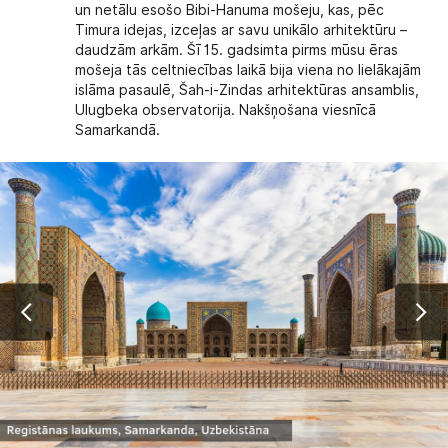
un netālu esošo Bibi-Hanuma mošeju, kas, pēc
Timura idejas, izceļas ar savu unikālo arhitektūru –
daudzām arkām. Šī 15. gadsimta pirms mūsu ēras
mošeja tās celtniecības laikā bija viena no lielākajām
islāma pasaulē, Šah-i-Zindas arhitektūras ansamblis,
Ulugbeka observatorija. Nakšņošana viesnīcā
Samarkandā.