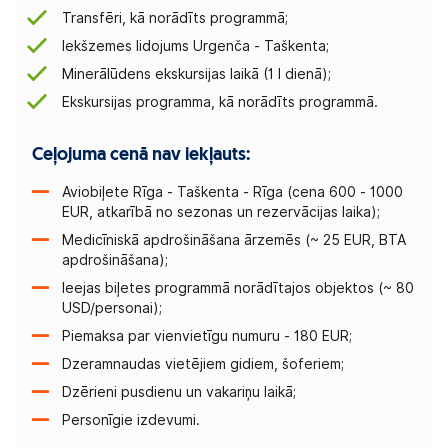
Transfēri, kā norādīts programmā;
Iekšzemes lidojums Urgenča - Taškenta;
Minerālūdens ekskursijas laikā (1 l dienā);
Ekskursijas programma, kā norādīts programmā.
Ceļojuma cenā nav iekļauts:
Aviobiļete Rīga - Taškenta - Rīga (cena 600 - 1000
EUR, atkarībā no sezonas un rezervācijas laika);
Medicīniskā apdrošināšana ārzemēs (~ 25 EUR, BTA
apdrošināšana);
Ieejas biļetes programmā norādītajos objektos (~ 80
USD/personai);
Piemaksa par vienvietīgu numuru - 180 EUR;
Dzeramnaudas vietējiem gidiem, šoferiem;
Dzērieni pusdienu un vakariņu laikā;
Personīgie izdevumi.