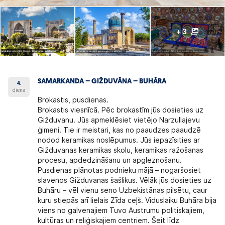
+ 3
SAMARKANDA – GIŽDUVĀNA – BUHĀRA
4.
diena
Brokastis, pusdienas.
Brokastis viesnīcā. Pēc brokastīm jūs dosieties uz
Gižduvanu. Jūs apmeklēsiet vietējo Narzullajevu
ģimeni. Tie ir meistari, kas no paaudzes paaudzē
nodod keramikas noslēpumus. Jūs iepazīsities ar
Gižduvanas keramikas skolu, keramikas ražošanas
procesu, apdedzināšanu un apgleznošanu.
Pusdienas plānotas podnieku mājā – nogaršosiet
slavenos Gižduvanas šašlikus. Vēlāk jūs dosieties uz
Buhāru – vēl vienu seno Uzbekistānas pilsētu, caur
kuru stiepās arī lielais Zīda ceļš. Viduslaiku Buhāra bija
viens no galvenajiem Tuvo Austrumu politiskajiem,
kultūras un reliģiskajiem centriem. Šeit līdz