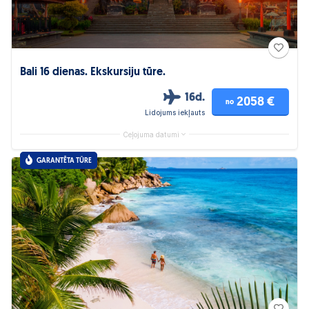
Bali 16 dienas. Ekskursiju tūre.
16d.
2058 €
no
Lidojums iekļauts
Ceļojuma datumi
GARANTĒTA TŪRE