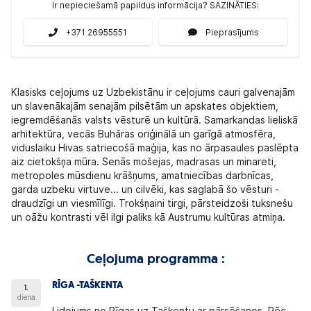
Ir nepieciešamā papildus informācija? SAZINĀTIES:
+371 26955551
Pieprasījums
Klasisks ceļojums uz Uzbekistānu ir ceļojums cauri galvenajām
un slavenākajām senajām pilsētām un apskates objektiem,
iegremdēšanās valsts vēsturē un kultūrā. Samarkandas lieliskā
arhitektūra, vecās Buhāras oriģinālā un garīgā atmosfēra,
viduslaiku Hivas satriecošā maģija, kas no ārpasaules paslēpta
aiz cietokšņa mūra. Senās mošejas, madrasas un minareti,
metropoles mūsdienu krāšņums, amatniecības darbnīcas,
garda uzbeku virtuve... un cilvēki, kas saglabā šo vēsturi -
draudzīgi un viesmīlīgi. Trokšņaini tirgi, pārsteidzoši tuksnešu
un oāžu kontrasti vēl ilgi paliks kā Austrumu kultūras atmiņa.
Ceļojuma programma :
RĪGA -TAŠKENTA
1.
diena