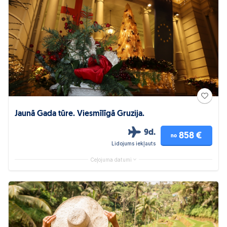
Jaunā Gada tūre. Viesmīlīgā Gruzija.
9d.
858 €
no
Lidojums iekļauts
Ceļojuma datumi