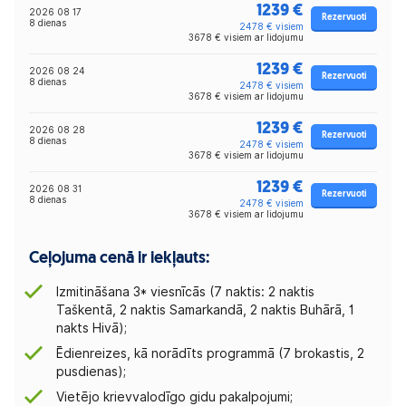
1239 €
2026 08 17
Rezervuoti
8 dienas
2478 € visiem
3678 € visiem ar lidojumu
1239 €
2026 08 24
Rezervuoti
8 dienas
2478 € visiem
3678 € visiem ar lidojumu
1239 €
2026 08 28
Rezervuoti
8 dienas
2478 € visiem
3678 € visiem ar lidojumu
1239 €
2026 08 31
Rezervuoti
8 dienas
2478 € visiem
3678 € visiem ar lidojumu
Ceļojuma cenā ir iekļauts:
Izmitināšana 3* viesnīcās (7 naktis: 2 naktis
Taškentā, 2 naktis Samarkandā, 2 naktis Buhārā, 1
nakts Hivā);
Ēdienreizes, kā norādīts programmā (7 brokastis, 2
pusdienas);
Vietējo krievvalodīgo gidu pakalpojumi;