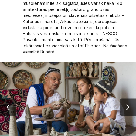
mūsdienām ir lieliski saglabājušies vairāk nekā 140
arhitektūras pieminekļi, tostarp grandiozas
medreses, mošejas un slavenais pilsētas simbols –
Kaljanas minarets, Arkas cietoksnis, darbojošās
viduslaiku pirtis un tirdzniecība zem kupoliem.
Buhāras vēsturiskais centrs ir iekļauts UNESCO
Pasaules mantojuma sarakstā. Pēc ierašanās jūs
iekārtosieties viesnīcā un atpūtīsieties. Nakšņošana
viesnīcā Buhārā.