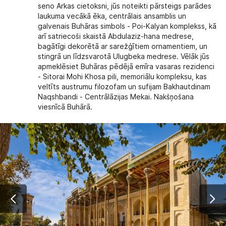
seno Arkas cietoksni, jūs noteikti pārsteigs parādes
laukuma vecākā ēka, centrālais ansamblis un
galvenais Buhāras simbols - Poi-Kalyan komplekss, kā
arī satriecoši skaistā Abdulaziz-hana medrese,
bagātīgi dekorētā ar sarežģītiem ornamentiem, un
stingrā un līdzsvarotā Ulugbeka medrese. Vēlāk jūs
apmeklēsiet Buhāras pēdējā emīra vasaras rezidenci
- Sitorai Mohi Khosa pili, memoriālu kompleksu, kas
veltīts austrumu filozofam un sufijam Bakhautdinam
Naqshbandi - Centrālāzijas Mekai. Nakšņošana
viesnīcā Buhārā.