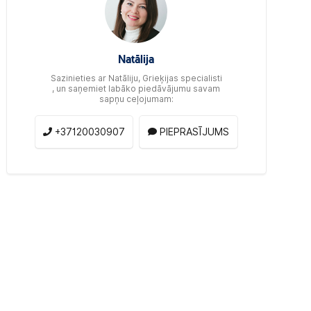
Natālija
Sazinieties ar Natāliju, Grieķijas specialisti
, un saņemiet labāko piedāvājumu savam
sapņu ceļojumam:
+37120030907
PIEPRASĪJUMS