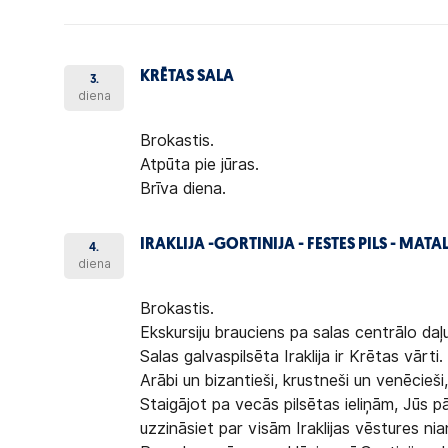
KRĒTAS SALA
3.
diena
Brokastis.
Atpūta pie jūras.
Brīva diena.
IRAKLIJA -GORTINIJA - FESTES PILS - MATA
4.
diena
Brokastis.
Ekskursiju brauciens pa salas centrālo daļu 
Salas galvaspilsēta Iraklija ir Krētas vārti
Arābi un bizantieši, krustneši un venēcieši, 
Staigājot pa vecās pilsētas ieliņām, Jūs pā
uzzināsiet par visām Iraklijas vēstures ni