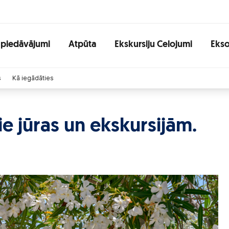
 piedāvājumi
Atpūta
Ekskursiju Celojumi
Ekso
s
Kā iegādāties
ie jūras un ekskursijām.