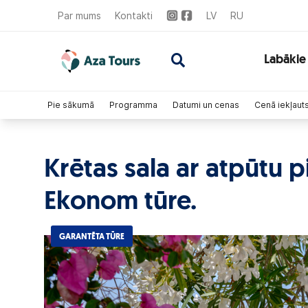
Par mums
Kontakti
LV
RU
Labākie
Pie sākumā
Programma
Datumi un cenas
Cenā iekļaut
Krētas sala ar atpūtu p
Ekonom tūre.
GARANTĒTA TŪRE