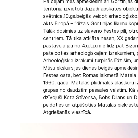
Pa ceļam mēs apmeklēsim arī Gortinijas d
teritorijā izvietoti dažādi apskates objek
svētnīca.19.gs.beigās veicot arheoloģisko
akts Eiropā – “dižais Gortinijas likumu kop
Tālāk dosimies uz slaveno Festes pili, ot
centriem. Tā tika atklāta nesen, XX gadsi
pastāvēja jau no 4.g.t.p.m.e līdz pat Bizan
pateicoties arheoloģiskajiem izrakumiem, 
Arheoloģiskie izrakumi turpinās līdz šim, u
Mūsu ekskursijas dienas beigās apmeklēs
Festes osta, bet Romas laikmetā Matala b
1960. gadā, Matalas pludmales alās,kuru iz
grupas no daudzām pasaules valstīm. Kā vē
dzīvojuši Keta Stīvensa, Bobs Dilans un D
peldoties un atpūšoties Matalas piekrastē
Atgriešanās viesnīcā.