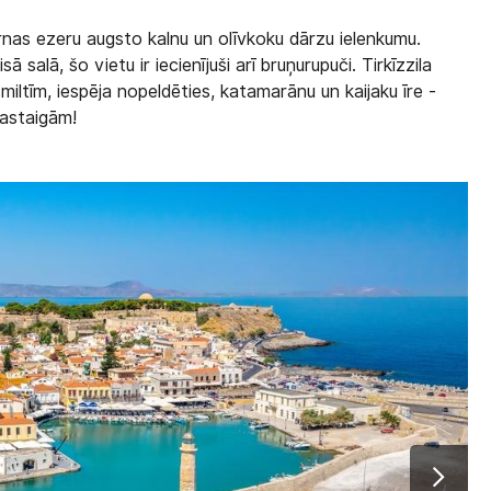
as ezeru augsto kalnu un olīvkoku dārzu ielenkumu.
ā salā, šo vietu ir iecienījuši arī bruņurupuči. Tirkīzzila
iltīm, iespēja nopeldēties, katamarānu un kaijaku īre -
pastaigām!