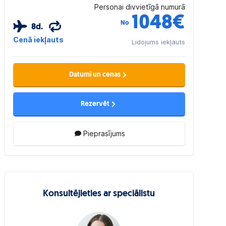
Personai divvietīgā numurā
1048
€
No
8d.
Cenā iekļauts
Lidojums iekļauts
Datumi un cenas
Rezervēt
Pieprasījums
Konsultējieties ar speciālistu