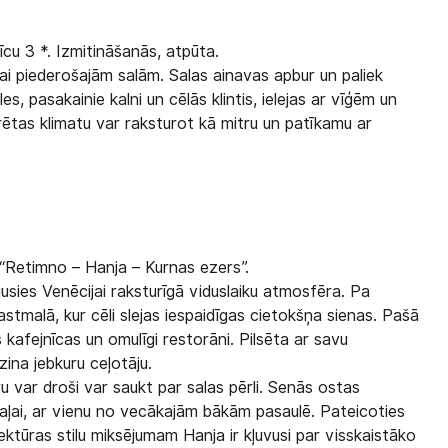
cu 3 *. Izmitināšanās, atpūta.
jai piederošajām salām. Salas ainavas apbur un paliek
, pasakainie kalni un cēlās klintis, ielejas ar vīģēm un
Krētas klimatu var raksturot kā mitru un patīkamu ar
u “Retimno – Hanja – Kurnas ezers”.
usies Venēcijai raksturīgā viduslaiku atmosfēra. Pa
astmalā, kur cēli slejas iespaidīgas cietokšņa sienas. Pašā
kafejnīcas un omulīgi restorāni. Pilsēta ar savu
ina jebkuru ceļotāju.
u var droši var saukt par salas pērli. Senās ostas
daļai, ar vienu no vecākajām bākām pasaulē. Pateicoties
tektūras stilu miksējumam Hanja ir kļuvusi par visskaistāko