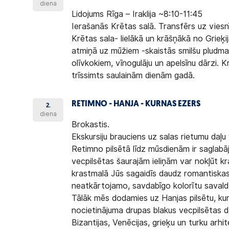
diena
Lidojums Rīga – Iraklija ~8:10-11:45
Ierašanās Krētas salā. Transfērs uz viesnī
Krētas sala- lielākā un krāšņākā no Grieķi
atmiņā uz mūžiem -skaistās smilšu pludmales
olīvkokiem, vīnogulāju un apelsīnu dārzi. 
trīssimts saulainām dienām gadā.
RETIMNO - HANJA - KURNAS EZERS
2.
diena
Brokastis.
Ekskursiju brauciens uz salas rietumu daļ
Retimno pilsētā līdz mūsdienām ir saglabāj
vecpilsētas šaurajām ieliņām var nokļūt kr
krastmalā Jūs sagaidīs daudz romantiskas 
neatkārtojamo, savdabīgo kolorītu savaldz
Tālāk mēs dodamies uz Hanjas pilsētu, kur
nocietinājuma drupas blakus vecpilsētas 
Bizantijas, Venēcijas, grieķu un turku arhi