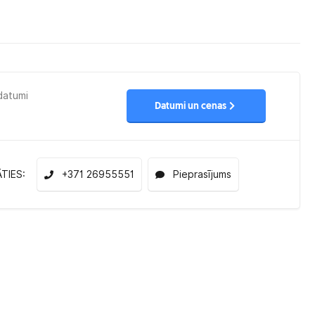
 datumi
Datumi un cenas
ĀTIES:
+371 26955551
Pieprasījums