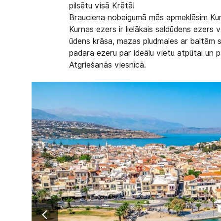
pilsētu visā Krētā!
Brauciena nobeigumā mēs apmeklēsim Kurn
Kurnas ezers ir lielākais saldūdens ezers vis
ūdens krāsa, mazas pludmales ar baltām sm
padara ezeru par ideālu vietu atpūtai un 
Atgriešanās viesnīcā.