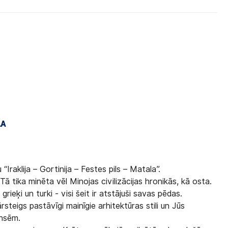
LA
“Iraklija – Gortinija – Festes pils – Matala”.
. Tā tika minēta vēl Minojas civilizācijas hronikās, kā osta.
grieķi un turki - visi šeit ir atstājuši savas pēdas.
rsteigs pastāvīgi mainīgie arhitektūras stili un Jūs
ansēm.