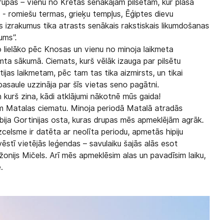
rupas – vienu no Krētas senākajām pilsētām, kur plašā
ti - romiešu termas, grieķu tempļus, Ēģiptes dievu
s izrakumus tika atrasts senākais rakstiskais likumdošanas
ums”.
ro lielāko pēc Knosas un vienu no minoja laikmeta
mta sākumā. Ciemats, kurš vēlāk izauga par pilsētu
tijas laikmetam, pēc tam tas tika aizmirsts, un tikai
pasaule uzzināja par šīs vietas seno pagātni.
n kurš zina, kādi atklājumi nākotnē mūs gaida!
im Matalas ciematu. Minoja periodā Matalā atradās
ija Gortinijas osta, kuras drupas mēs apmeklējām agrāk.
celsme ir datēta ar neolīta periodu, apmetās hipiju
stī vietējās leģendas – savulaiku šajās alās esot
žonijs Mičels. Arī mēs apmeklēsim alas un pavadīsim laiku,
.