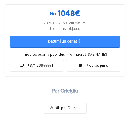
1048
€
No
2026 08 21 vai citi datumi
Lidojums iekļauts
Datumi un cenas
Ir nepieciešamā papildus informācija? SAZINĀTIES:
+371 26955551
Pieprasījums
Par Grieķiju
Vairāk par Grieķiju