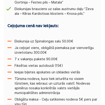
Gortinija – Festes pils – Matala”
Ekskursijas brauciens uz salas austrumu daļu “Zeva
ala – Kēras Kardiotisas klosteris – Knosa pils.”
Ceļojuma cenā nav iekļauts:
Ekskursija uz Spinalongas salu 50.00€
Ja ceļojat viens, obligātā piemaksa par vienvietīgu
izvietošanu 300.00€
7 x vakariņu pakete 90.00€
Fiksētas vietas autobusā (15€)
Ieejas biļetes apskates un izklaides vietās
Tūrisma nodeva, kura tiek ieturēta no visiem
tūristiem, kas iebrauc un uzturās valstī. Nodevas
apmērus nosaka konkrētās valsts vietējās
municipalitātes administrācija
Obligāta maksa - Ceļu satiksmes nodeva 5€ pers par
visu tūri