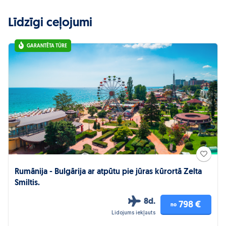
Līdzīgi ceļojumi
GARANTĒTA TŪRE
Rumānija - Bulgārija ar atpūtu pie jūras kūrortā Zelta
Smiltis.
8d.
798 €
no
Lidojums iekļauts