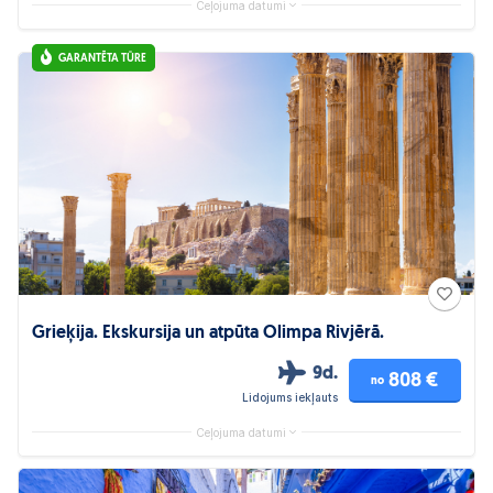
Ceļojuma datumi
GARANTĒTA TŪRE
Grieķija. Ekskursija un atpūta Olimpa Rivjērā.
9d.
808 €
no
Lidojums iekļauts
Ceļojuma datumi