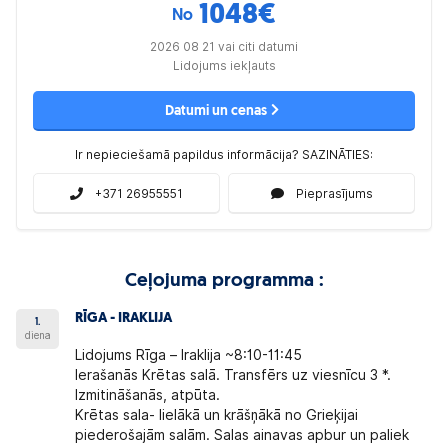
1048
€
No
2026 08 21 vai citi datumi
Lidojums iekļauts
Datumi un cenas
Ir nepieciešamā papildus informācija? SAZINĀTIES:
+371 26955551
Pieprasījums
Ceļojuma programma :
RĪGA - IRAKLIJA
1.
diena
Lidojums Rīga – Iraklija ~8:10-11:45
Ierašanās Krētas salā. Transfērs uz viesnīcu 3 *.
Izmitināšanās, atpūta.
Krētas sala- lielākā un krāšņākā no Grieķijai
piederošajām salām. Salas ainavas apbur un paliek