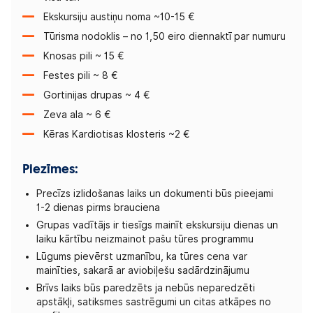
Ekskursiju austiņu noma ~10-15 €
Tūrisma nodoklis – no 1,50 eiro diennaktī par numuru
Knosas pili ~ 15 €
Festes pili ~ 8 €
Gortinijas drupas ~ 4 €
Zeva ala ~ 6 €
Kēras Kardiotisas klosteris ~2 €
Piezīmes:
Precīzs izlidošanas laiks un dokumenti būs pieejami
1-2 dienas pirms brauciena
Grupas vadītājs ir tiesīgs mainīt ekskursiju dienas un
laiku kārtību neizmainot pašu tūres programmu
Lūgums pievērst uzmanību, ka tūres cena var
mainīties, sakarā ar aviobiļešu sadārdzinājumu
Brīvs laiks būs paredzēts ja nebūs neparedzēti
apstākļi, satiksmes sastrēgumi un citas atkāpes no