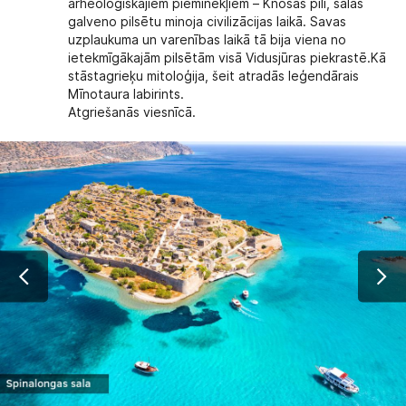
arheoloģiskajiem pieminekļiem – Knosas pili, salas
galveno pilsētu minoja civilizācijas laikā. Savas
uzplaukuma un varenības laikā tā bija viena no
ietekmīgākajām pilsētām visā Vidusjūras piekrastē.Kā
stāstagrieķu mitoloģija, šeit atradās leģendārais
Mīnotaura labirints.
Atgriešanās viesnīcā.