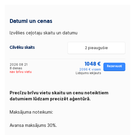
Datumi un cenas
Izvēlies ceļotaju skaitu un datumu
Cilvēku skaits
2 pieaugušie
1048 €
2026 08 21
Rezervuoti
8 dienas
2096 € visiem
nav brīvu vietu
Lidojums iekļauts
Precīzu brīvu vietu skaitu un cenu noteiktiem
datumiem lūdzam precizēt aģentūrā.
Maksājuma noteikumi:
Avansa maksājums 30%.