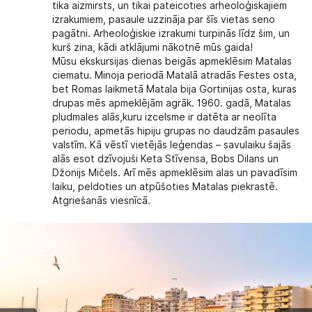
tika aizmirsts, un tikai pateicoties arheoloģiskajiem
izrakumiem, pasaule uzzināja par šīs vietas seno
pagātni. Arheoloģiskie izrakumi turpinās līdz šim, un
kurš zina, kādi atklājumi nākotnē mūs gaida!
Mūsu ekskursijas dienas beigās apmeklēsim Matalas
ciematu. Minoja periodā Matalā atradās Festes osta,
bet Romas laikmetā Matala bija Gortinijas osta, kuras
drupas mēs apmeklējām agrāk. 1960. gadā, Matalas
pludmales alās,kuru izcelsme ir datēta ar neolīta
periodu, apmetās hipiju grupas no daudzām pasaules
valstīm. Kā vēstī vietējās leģendas – savulaiku šajās
alās esot dzīvojuši Keta Stīvensa, Bobs Dilans un
Džonijs Mičels. Arī mēs apmeklēsim alas un pavadīsim
laiku, peldoties un atpūšoties Matalas piekrastē.
Atgriešanās viesnīcā.