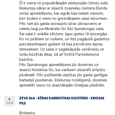
Šī ir viena no populārākajām ekskursijām tūristu vidū.
Ekskursija sākas ar skaistā zvejnieku ciemata Elunda
ostas apmeklējumu, kas agrāk bija neliels ciemats,
bet šodien ir viens no greznākajiem salas kūrortiem.
Pēc tam jūs gaida aizraujošs jūras izbrauciens ar
nelielu kuģi pa Mirabello līci līdz Spinalongas salai.
Šai salai ir unikāla vēsture: ilgus gadus tā aizsargāja
līci no pirātiem un turkiem, un līdz pagājušā gadsimta
piecdesmitajiem gadiem tā bija patvērums lepras
slimniekiem. Uz salas ir saglabājušās venēciešu un
turku būvētās ēkas, kā arī Svētā Panteleimona
baznīca.
Pēc Spinalongas apmeklējuma jūs dosieties uz
skaisto Kolokitas līci, kur varēsiet izbaudīt attpūtu
pludmalē. Pēc patīkamās atpūtas jūs gaida garšīgas
barbekjū pusdienas. Ekskursiju noslēgumā, dosimies
apmeklēt vienu no skaistākajām Grieķijas pilsētām.
ZEVA ALA - KĒRAS KARDIOTISAS KLOSTERIS - KNOSAS
6.
diena
PILS
Brokastis.