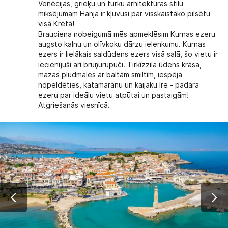
Venēcijas, grieķu un turku arhitektūras stilu
miksējumam Hanja ir kļuvusi par visskaistāko pilsētu
visā Krētā!
Brauciena nobeigumā mēs apmeklēsim Kurnas ezeru
augsto kalnu un olīvkoku dārzu ielenkumu. Kurnas
ezers ir lielākais saldūdens ezers visā salā, šo vietu ir
iecienījuši arī bruņurupuči. Tirkīzzila ūdens krāsa,
mazas pludmales ar baltām smiltīm, iespēja
nopeldēties, katamarānu un kaijaku īre - padara
ezeru par ideālu vietu atpūtai un pastaigām!
Atgriešanās viesnīcā.