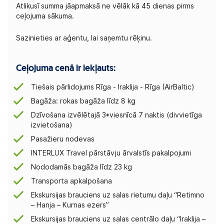
Atlikusī summa jāapmaksā ne vēlāk kā 45 dienas pirms
ceļojuma sākuma.
Sazinieties ar aģentu, lai saņemtu rēķinu.
Ceļojuma cenā ir iekļauts:
Tiešais pārlidojums Rīga - Iraklija - Rīga (AirBaltic)
Bagāža: rokas bagāža līdz 8 kg
Dzīvošana izvēlētajā 3*viesnīcā 7 naktis (divvietīga
izvietošana)
Pasažieru nodevas
INTERLUX Travel pārstāvju ārvalstīs pakalpojumi
Nododamās bagāža līdz 23 kg
Transporta apkalpošana
Ekskursijas brauciens uz salas rietumu daļu “Retimno
– Hanja – Kurnas ezers”
Ekskursijas brauciens uz salas centrālo daļu “Iraklija –