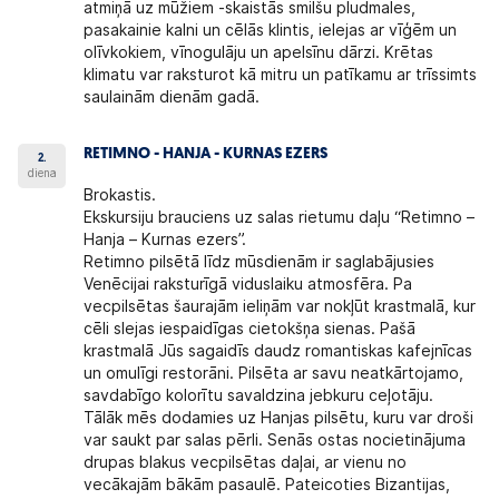
atmiņā uz mūžiem -skaistās smilšu pludmales,
pasakainie kalni un cēlās klintis, ielejas ar vīģēm un
olīvkokiem, vīnogulāju un apelsīnu dārzi. Krētas
klimatu var raksturot kā mitru un patīkamu ar trīssimts
saulainām dienām gadā.
RETIMNO - HANJA - KURNAS EZERS
2.
diena
Brokastis.
Ekskursiju brauciens uz salas rietumu daļu “Retimno –
Hanja – Kurnas ezers”.
Retimno pilsētā līdz mūsdienām ir saglabājusies
Venēcijai raksturīgā viduslaiku atmosfēra. Pa
vecpilsētas šaurajām ieliņām var nokļūt krastmalā, kur
cēli slejas iespaidīgas cietokšņa sienas. Pašā
krastmalā Jūs sagaidīs daudz romantiskas kafejnīcas
un omulīgi restorāni. Pilsēta ar savu neatkārtojamo,
savdabīgo kolorītu savaldzina jebkuru ceļotāju.
Tālāk mēs dodamies uz Hanjas pilsētu, kuru var droši
var saukt par salas pērli. Senās ostas nocietinājuma
drupas blakus vecpilsētas daļai, ar vienu no
vecākajām bākām pasaulē. Pateicoties Bizantijas,