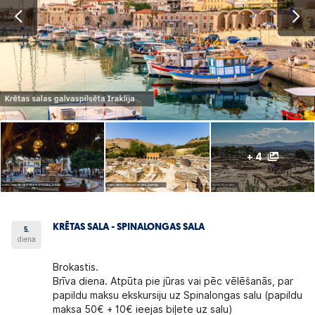
+ 4
KRĒTAS SALA - SPINALONGAS SALA
5.
diena
Brokastis.
Brīva diena. Atpūta pie jūras vai pēc vēlēšanās, par
papildu maksu ekskursiju uz Spinalongas salu (papildu
maksa 50€ + 10€ ieejas biļete uz salu)