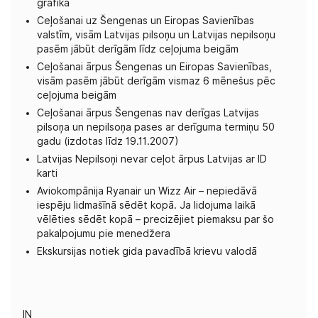
grafika
Ceļošanai uz Šengenas un Eiropas Savienības
valstīm, visām Latvijas pilsoņu un Latvijas nepilsoņu
pasēm jābūt derīgām līdz ceļojuma beigām
Ceļošanai ārpus Šengenas un Eiropas Savienības,
visām pasēm jābūt derīgām vismaz 6 mēnešus pēc
ceļojuma beigām
Ceļošanai ārpus Šengenas nav derīgas Latvijas
pilsoņa un nepilsoņa pases ar derīguma termiņu 50
gadu (izdotas līdz 19.11.2007)
Latvijas Nepilsoņi nevar ceļot ārpus Latvijas ar ID
karti
Aviokompānija Ryanair un Wizz Air – nepiedāvā
iespēju lidmašīnā sēdēt kopā. Ja lidojuma laikā
vēlēties sēdēt kopā – precizējiet piemaksu par šo
pakalpojumu pie menedžera
Ekskursijas notiek gida pavadībā krievu valodā
IN