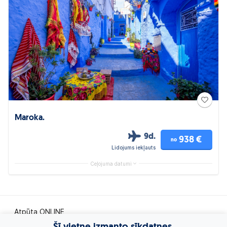
Maroka.
9d.
938 €
no
Lidojums iekļauts
Ceļojuma datumi
Atpūta ONLINE