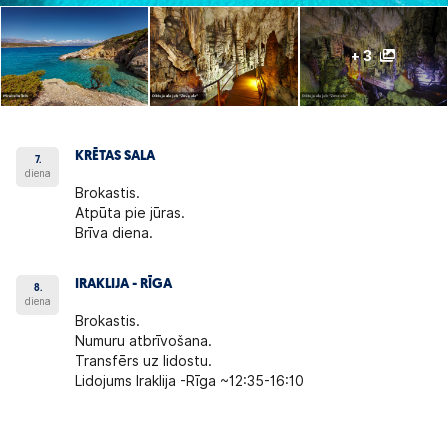
+ 3
KRĒTAS SALA
7.
diena
Brokastis.
Atpūta pie jūras.
Brīva diena.
IRAKLIJA - RĪGA
8.
diena
Brokastis.
Numuru atbrīvošana.
Transfērs uz lidostu.
Lidojums Iraklija -Rīga ~12:35-16:10