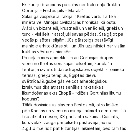
Ekskursiju brauciens pa salas centrālo daļu “Iraklija –
Gortinija – Festes pils – Matala”.
Salas galvaspilsēta Iraklija ir Krētas vārti. Tā tika
minēta vēl Minojas civilizācijas hronikās, kā osta.
Arābi un bizantieši, krustneši un venēcieši, grieķi un
turki - visi šeit ir atstājuši savas pēdas. Staigājot pa
vecās pilsētas ieliņām, Jūs pārsteigs pastāvīgi
mainīgie arhitektūras stili un Jūs uzzināsiet par visām
Iraklijas vēstures niansēm.
Pa ceļam mēs apmeklēsim arī Gortinijas drupas –
vienu no Krētas senākajām pilsētām, kur plašā
teritorijā izvietoti dažādi apskates objekti - romiešu
termas, grieķu tempļus, Ēģiptes dievu
svētnīca.19.gs.beigās veicot arheoloģiskos
izrakumus tika atrasts senākais rakstiskais
likumdošanas akts Eiropā – “dižais Gortinijas likumu
kopums”.
Tālāk dosimies uz slaveno Festes pili, otro lielāko
pēc Knosas un vienu no minoja laikmeta centriem. Tā
tika atklāta nesen, XX gadsimta sākumā. Ciemats,
kurš vēlāk izauga par pilsētu pastāvēja jau no
4.g.t.p.m.e līdz pat Bizantijas laikmetam, pēc tam tas