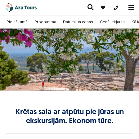
+371 269555
Pie sākumā
Programma
Datumi un cenas
Cenā iekļauts
Kā 
Ceļojumi
Ekskursiju
pa Eiropu
Karstie
Kruīzi
ceļojumi
(ar
piedāvājumi
lidmašīnu)
Krētas sala ar atpūtu pie jūras un
ekskursijām. Ekonom tūre.