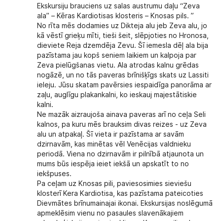
Ekskursiju brauciens uz salas austrumu daļu “Zeva
ala” – Kēras Kardiotisas klosteris – Knosas pils. ”
No rīta mēs dodamies uz Dikteja alu jeb Zeva alu, jo
kā vēstī grieķu mīti, tieši šeit, slēpjoties no Hronosa,
dieviete Reja dzemdēja Zevu. Šī iemesla dēļ ala bija
pazīstama jau kopš seniem laikiem un kalpoja par
Zeva pielūgšanas vietu. Ala atrodas kalnu grēdas
nogāzē, un no tās paveras brīnišķīgs skats uz Lassiti
ieleju. Jūsu skatam pavērsies iespaidīga panorāma ar
zaļu, auglīgu plakankalni, ko ieskauj majestātiskie
kalni.
Ne mazāk aizraujoša ainava paveras arī no ceļa Seli
kalnos, pa kuru mēs brauksim divas reizes - uz Zeva
alu un atpakaļ. Šī vieta ir pazīstama ar savām
dzirnavām, kas minētas vēl Venēcijas valdnieku
periodā. Viena no dzirnavām ir pilnībā atjaunota un
mums būs iespēja ieiet iekšā un apskatīt to no
iekšpuses.
Pa ceļam uz Knosas pili, paviesosimies sieviešu
klosterī Kera Kardiotisa, kas pazīstama pateicoties
Dievmātes brīnumainajai ikonai. Ekskursijas noslēgumā
apmeklēsim vienu no pasaules slavenākajiem