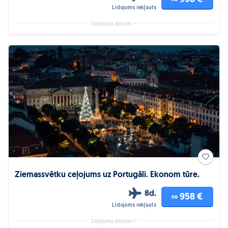
Lidojums iekļauts
Ceļojuma datumi
Ziemassvētku ceļojums uz Portugāli. Ekonom tūre.
8d.
958 €
no
Lidojums iekļauts
Ceļojuma datumi