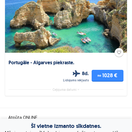
Portugāle - Algarves piekraste.
8d.
1028 €
no
Lidojums iekļauts
Ceļojuma datumi
Atpūta ONLINE
Šī vietne izmanto sīkdatnes.