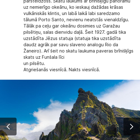
pārsteidzošs. Skatu laukums ar brīnišķīgu panorāmu
uz nemierīgo okeānu, ko ieskauj dažādas krāsas
vulkāniskās klintis, un labā laikā labi saredzamo
tālumā Porto Santo, nevienu neatstās vienaldzīgu.
Tālāk pa ceļu gar okeānu dosimies uz Garažau
pilsētiņu, salas dienvidu daļā. Šeit 1927. gadā tika
uzstādīta Jēzus statuja (statuja tika uzstādīta
daudz agrāk par savu slaveno analogu Rio da
Žaneiro). Arī šeit no skatu laukuma paveras brīnišķīgs
skats uz Funšala līci
un pilsētu.
Atgriešanās viesnīcā. Nakts viesnīcā.