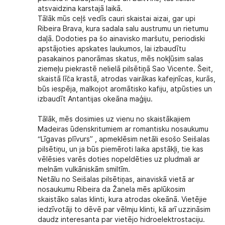
atsvaidzina karstajā laikā.
Tālāk mūs ceļš vedīs cauri skaistai aizai, gar upi
Ribeira Brava, kura sadala salu austrumu un rietumu
daļā. Dodoties pa šo ainavisko maršutu, periodiski
apstājoties apskates laukumos, lai izbaudītu
pasakainos panorāmas skatus, mēs nokļūsim salas
ziemeļu piekrastē nelielā pilsētiņā Sao Vicente. Šeit,
skaistā līča krastā, atrodas vairākas kafejnīcas, kurās,
būs iespēja, malkojot aromātisko kafiju, atpūsties un
izbaudīt Antantijas okeāna maģiju.
Tālāk, mēs dosimies uz vienu no skaistākajiem
Madeiras ūdenskritumiem ar romantisku nosaukumu
“Līgavas plīvurs” , apmeklēsim netāli esošo Seišalas
pilsētiņu, un ja būs piemēroti laika apstākļi, tie kas
vēlēsies varēs doties nopeldēties uz pludmali ar
melnām vulkāniskām smiltīm.
Netālu no Seišalas pilsētiņas, ainaviskā vietā ar
nosaukumu Ribeira da Žanela mēs aplūkosim
skaistāko salas klinti, kura atrodas okeānā. Vietējie
iedzīvotāji to dēvē par vēlmju klinti, kā arī uzzināsim
daudz interesanta par vietējo hidroelektrostaciju.