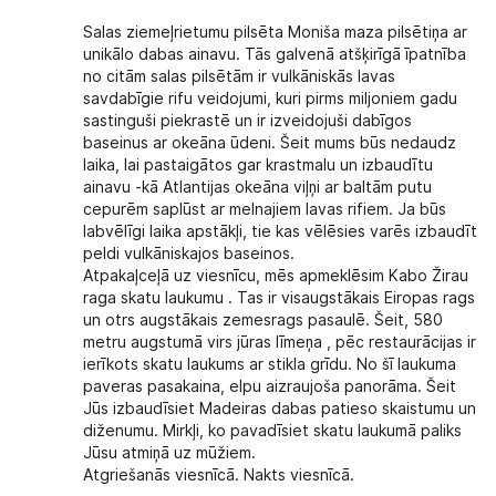
Salas ziemeļrietumu pilsēta Moniša maza pilsētiņa ar
unikālo dabas ainavu. Tās galvenā atšķirīgā īpatnība
no citām salas pilsētām ir vulkāniskās lavas
savdabīgie rifu veidojumi, kuri pirms miljoniem gadu
sastinguši piekrastē un ir izveidojuši dabīgos
baseinus ar okeāna ūdeni. Šeit mums būs nedaudz
laika, lai pastaigātos gar krastmalu un izbaudītu
ainavu -kā Atlantijas okeāna viļņi ar baltām putu
cepurēm saplūst ar melnajiem lavas rifiem. Ja būs
labvēlīgi laika apstākļi, tie kas vēlēsies varēs izbaudīt
peldi vulkāniskajos baseinos.
Atpakaļceļā uz viesnīcu, mēs apmeklēsim Kabo Žirau
raga skatu laukumu . Tas ir visaugstākais Eiropas rags
un otrs augstākais zemesrags pasaulē. Šeit, 580
metru augstumā virs jūras līmeņa , pēc restaurācijas ir
ierīkots skatu laukums ar stikla grīdu. No šī laukuma
paveras pasakaina, elpu aizraujoša panorāma. Šeit
Jūs izbaudīsiet Madeiras dabas patieso skaistumu un
diženumu. Mirkļi, ko pavadīsiet skatu laukumā paliks
Jūsu atmiņā uz mūžiem.
Atgriešanās viesnīcā. Nakts viesnīcā.