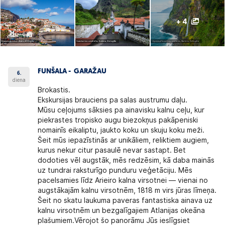
+ 4
FUNŠALA - GARAŽAU
6.
diena
Brokastis.
Ekskursijas brauciens pa salas austrumu daļu.
Mūsu ceļojums sāksies pa ainavisku kalnu ceļu, kur
piekrastes tropisko augu biezokņus pakāpeniski
nomainīs eikaliptu, jaukto koku un skuju koku meži.
Šeit mūs iepazīstinās ar unikāliem, reliktiem augiem,
kurus nekur citur pasaulē nevar sastapt. Bet
dodoties vēl augstāk, mēs redzēsim, kā daba mainās
uz tundrai raksturīgo punduru veģetāciju. Mēs
pacelsamies līdz Arieiro kalna virsotnei — vienai no
augstākajām kalnu virsotnēm, 1818 m virs jūras līmeņa.
Šeit no skatu laukuma paveras fantastiska ainava uz
kalnu virsotnēm un bezgalīgajiem Atlanijas okeāna
plašumiem.Vērojot šo panorāmu Jūs ieslīgsiet