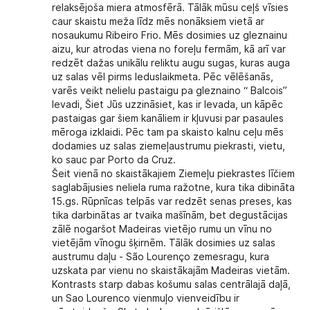
relaksējoša miera atmosfērā. Tālāk mūsu ceļš vīsies
caur skaistu meža līdz mēs nonāksiem vietā ar
nosaukumu Ribeiro Frio. Mēs dosimies uz gleznainu
aizu, kur atrodas viena no foreļu fermām, kā arī var
redzēt dažas unikālu reliktu augu sugas, kuras auga
uz salas vēl pirms leduslaikmeta. Pēc vēlēšanās,
varēs veikt nelielu pastaigu pa gleznaino “ Balcois”
levadi, Šiet Jūs uzzināsiet, kas ir levada, un kāpēc
pastaigas gar šiem kanāliem ir kļuvusi par pasaules
mēroga izklaidi. Pēc tam pa skaisto kalnu ceļu mēs
dodamies uz salas ziemeļaustrumu piekrasti, vietu,
ko sauc par Porto da Cruz.
Šeit vienā no skaistākajiem Ziemeļu piekrastes līčiem
saglabājusies neliela ruma ražotne, kura tika dibināta
15.gs. Rūpnīcas telpās var redzēt senas preses, kas
tika darbinātas ar tvaika mašīnām, bet degustācijas
zālē nogaršot Madeiras vietējo rumu un vīnu no
vietējām vīnogu šķirnēm. Tālāk dosimies uz salas
austrumu daļu - São Lourenço zemesragu, kura
uzskata par vienu no skaistākajām Madeiras vietām.
Kontrasts starp dabas košumu salas centrālajā daļā,
un Sao Lourenco vienmuļo vienveidību ir