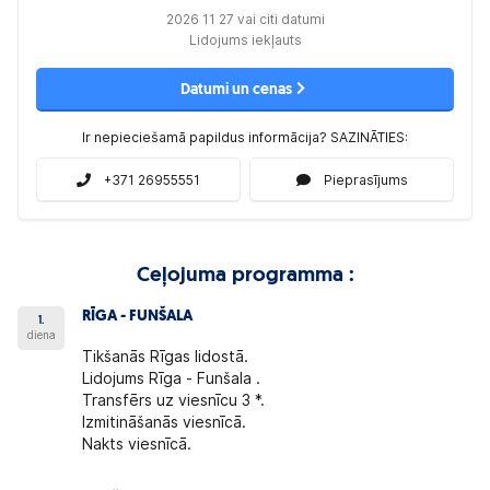
2026 11 27 vai citi datumi
Lidojums iekļauts
Datumi un cenas
Ir nepieciešamā papildus informācija? SAZINĀTIES:
+371 26955551
Pieprasījums
Ceļojuma programma :
RĪGA - FUNŠALA
1.
diena
Tikšanās Rīgas lidostā.
Lidojums Rīga - Funšala .
Transfērs uz viesnīcu 3 *.
Izmitināšanās viesnīcā.
Nakts viesnīcā.