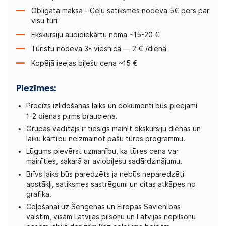
Obligāta maksa - Ceļu satiksmes nodeva 5€ pers par
visu tūri
Ekskursiju audioiekārtu noma ~15-20 €
Tūristu nodeva 3* viesnīcā — 2 € /dienā
Kopējā ieejas biļešu cena ~15 €
Piezīmes:
Precīzs izlidošanas laiks un dokumenti būs pieejami
1-2 dienas pirms brauciena.
Grupas vadītājs ir tiesīgs mainīt ekskursiju dienas un
laiku kārtību neizmainot pašu tūres programmu.
Lūgums pievērst uzmanību, ka tūres cena var
mainīties, sakarā ar aviobiļešu sadārdzinājumu.
Brīvs laiks būs paredzēts ja nebūs neparedzēti
apstākļi, satiksmes sastrēgumi un citas atkāpes no
grafika.
Ceļošanai uz Šengenas un Eiropas Savienības
valstīm, visām Latvijas pilsoņu un Latvijas nepilsoņu