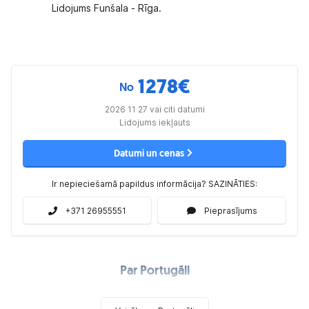
Lidojums Funšala - Rīga.
1278
€
No
2026 11 27 vai citi datumi
Lidojums iekļauts
Datumi un cenas
Ir nepieciešamā papildus informācija? SAZINĀTIES:
+371 26955551
Pieprasījums
Par Portugāli