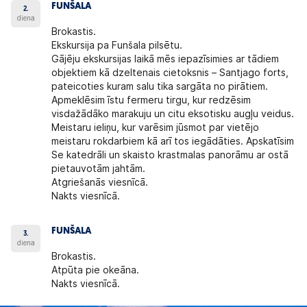
FUNŠALA
2.
diena
Brokastis.
Ekskursija pa Funšala pilsētu.
Gājēju ekskursijas laikā mēs iepazīsimies ar tādiem
objektiem kā dzeltenais cietoksnis – Santjago forts,
pateicoties kuram salu tika sargāta no pirātiem.
Apmeklēsim īstu fermeru tirgu, kur redzēsim
visdažādāko marakuju un citu eksotisku augļu veidus.
Meistaru ieliņu, kur varēsim jūsmot par vietējo
meistaru rokdarbiem kā arī tos iegādāties. Apskatīsim
Se katedrāli un skaisto krastmalas panorāmu ar ostā
pietauvotām jahtām.
Atgriešanās viesnīcā.
Nakts viesnīcā.
FUNŠALA
3.
diena
Brokastis.
Atpūta pie okeāna.
Nakts viesnīcā.