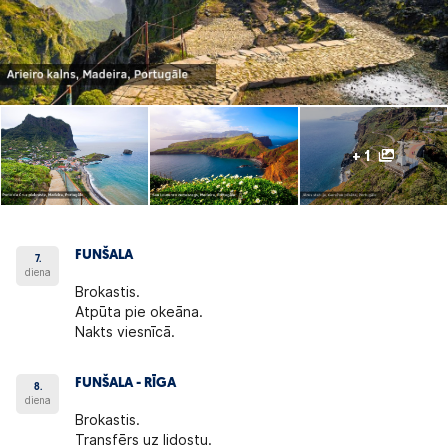
+ 1
FUNŠALA
7.
diena
Brokastis.
Atpūta pie okeāna.
Nakts viesnīcā.
FUNŠALA - RĪGA
8.
diena
Brokastis.
Transfērs uz lidostu.