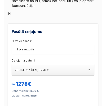
samaksāto naudu, samazināt cenu un / vai pieprasīt
kompensāciju.
IN
Pasūtīt ceļojumu
Cilvēku skaits:
2 pieaugušie
Ceļojuma datumi
2026.11.27 (8 d.) 1278 €
1278
€
No
Cena visiem:
2556 €
Lidojums
: Iekļauts