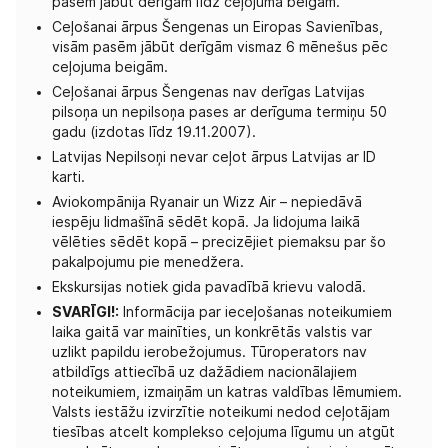
pasēm jābūt derīgām līdz ceļojuma beigām.
Ceļošanai ārpus Šengenas un Eiropas Savienības,
visām pasēm jābūt derīgām vismaz 6 mēnešus pēc
ceļojuma beigām.
Ceļošanai ārpus Šengenas nav derīgas Latvijas
pilsoņa un nepilsoņa pases ar derīguma termiņu 50
gadu (izdotas līdz 19.11.2007).
Latvijas Nepilsoņi nevar ceļot ārpus Latvijas ar ID
karti.
Aviokompānija Ryanair un Wizz Air – nepiedāvā
iespēju lidmašīnā sēdēt kopā. Ja lidojuma laikā
vēlēties sēdēt kopā – precizējiet piemaksu par šo
pakalpojumu pie menedžera.
Ekskursijas notiek gida pavadībā krievu valodā.
SVARĪGI!:
Informācija par ieceļošanas noteikumiem
laika gaitā var mainīties, un konkrētās valstis var
uzlikt papildu ierobežojumus. Tūroperators nav
atbildīgs attiecībā uz dažādiem nacionālajiem
noteikumiem, izmaiņām un katras valdības lēmumiem.
Valsts iestāžu izvirzītie noteikumi nedod ceļotājam
tiesības atcelt komplekso ceļojuma līgumu un atgūt