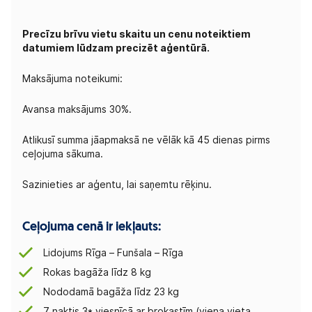
Precīzu brīvu vietu skaitu un cenu noteiktiem
datumiem lūdzam precizēt aģentūrā.
Maksājuma noteikumi:
Avansa maksājums 30%.
Atlikusī summa jāapmaksā ne vēlāk kā 45 dienas pirms
ceļojuma sākuma.
Sazinieties ar aģentu, lai saņemtu rēķinu.
Ceļojuma cenā ir iekļauts:
Lidojums Rīga – Funšala – Rīga
Rokas bagāža līdz 8 kg
Nododamā bagāža līdz 23 kg
7 naktis 3* viesnīcā ar brokastīm (viena vieta