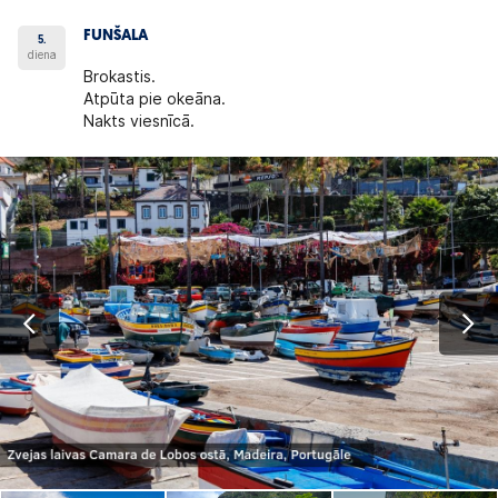
FUNŠALA
5.
diena
Brokastis.
Atpūta pie okeāna.
Nakts viesnīcā.