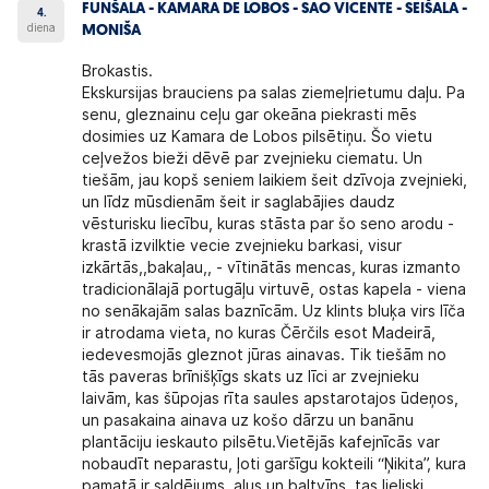
FUNŠALA - KAMARA DE LOBOS - SAO VICENTE - SEIŠALA -
4.
diena
MONIŠA
Brokastis.
Ekskursijas brauciens pa salas ziemeļrietumu daļu. Pa
senu, gleznainu ceļu gar okeāna piekrasti mēs
dosimies uz Kamara de Lobos pilsētiņu. Šo vietu
ceļvežos bieži dēvē par zvejnieku ciematu. Un
tiešām, jau kopš seniem laikiem šeit dzīvoja zvejnieki,
un līdz mūsdienām šeit ir saglabājies daudz
vēsturisku liecību, kuras stāsta par šo seno arodu -
krastā izvilktie vecie zvejnieku barkasi, visur
izkārtās,,bakaļau,, - vītinātās mencas, kuras izmanto
tradicionālajā portugāļu virtuvē, ostas kapela - viena
no senākajām salas baznīcām. Uz klints bluķa virs līča
ir atrodama vieta, no kuras Čērčils esot Madeirā,
iedevesmojās gleznot jūras ainavas. Tik tiešām no
tās paveras brīnišķīgs skats uz līci ar zvejnieku
laivām, kas šūpojas rīta saules apstarotajos ūdeņos,
un pasakaina ainava uz košo dārzu un banānu
plantāciju ieskauto pilsētu.Vietējās kafejnīcās var
nobaudīt neparastu, ļoti garšīgu kokteili “Ņikita”, kura
pamatā ir saldējums, alus un baltvīns, tas lieliski