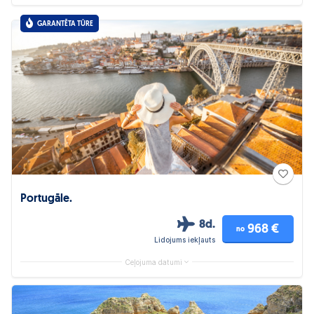
GARANTĒTA TŪRE
Portugāle.
8d.
968 €
no
Lidojums iekļauts
Ceļojuma datumi