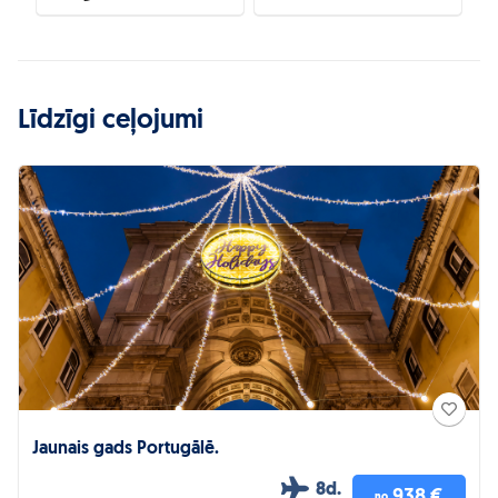
Līdzīgi ceļojumi
Jaunais gads Portugālē.
8d.
938 €
no