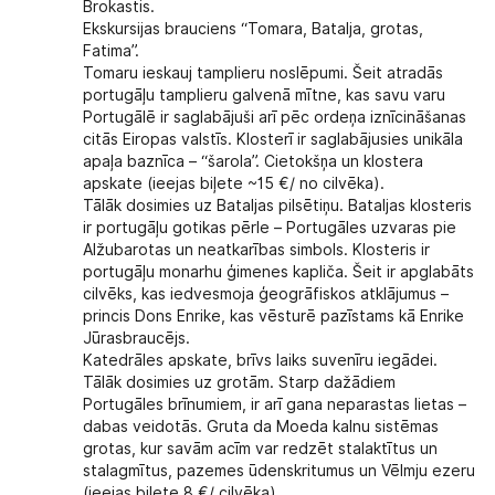
Brokastis.
Ekskursijas brauciens “Tomara, Batalja, grotas,
Fatima”.
Tomaru ieskauj tamplieru noslēpumi. Šeit atradās
portugāļu tamplieru galvenā mītne, kas savu varu
Portugālē ir saglabājuši arī pēc ordeņa iznīcināšanas
citās Eiropas valstīs. Klosterī ir saglabājusies unikāla
apaļa baznīca – “šarola”. Cietokšņa un klostera
apskate (ieejas biļete ~15 €/ no cilvēka).
Tālāk dosimies uz Bataljas pilsētiņu. Bataljas klosteris
ir portugāļu gotikas pērle – Portugāles uzvaras pie
Alžubarotas un neatkarības simbols. Klosteris ir
portugāļu monarhu ģimenes kapliča. Šeit ir apglabāts
cilvēks, kas iedvesmoja ģeogrāfiskos atklājumus –
princis Dons Enrike, kas vēsturē pazīstams kā Enrike
Jūrasbraucējs.
Katedrāles apskate, brīvs laiks suvenīru iegādei.
Tālāk dosimies uz grotām. Starp dažādiem
Portugāles brīnumiem, ir arī gana neparastas lietas –
dabas veidotās. Gruta da Moeda kalnu sistēmas
grotas, kur savām acīm var redzēt stalaktītus un
stalagmītus, pazemes ūdenskritumus un Vēlmju ezeru
(ieejas biļete 8 €/ cilvēka).