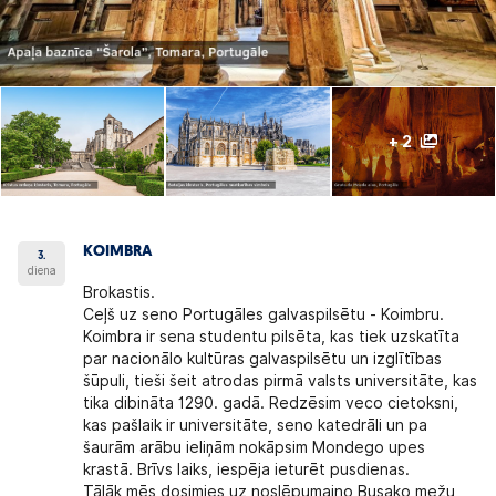
+ 2
KOIMBRA
3.
diena
Brokastis.
Ceļš uz seno Portugāles galvaspilsētu -
Koimbru.
Koimbra ir sena studentu pilsēta, kas tiek uzskatīta
par nacionālo kultūras galvaspilsētu un izglītības
šūpuli, tieši šeit atrodas pirmā valsts universitāte, kas
tika dibināta 1290. gadā. Redzēsim veco cietoksni,
kas pašlaik ir universitāte, seno katedrāli un pa
šaurām arābu ieliņām nokāpsim Mondego upes
krastā. Brīvs laiks, iespēja ieturēt pusdienas.
Tālāk mēs dosimies uz noslēpumaino Busako mežu,