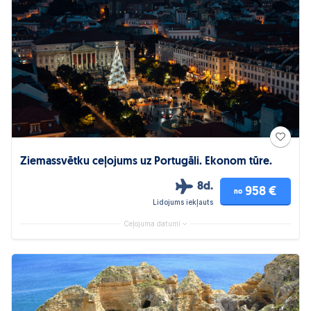
Ziemassvētku ceļojums uz Portugāli. Ekonom tūre.
8d.
958 €
no
Lidojums iekļauts
Ceļojuma datumi