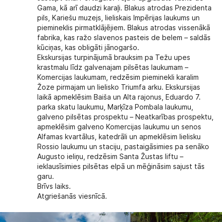
Gama, kā arī daudzi karaļi. Blakus atrodas Prezidenta
pils, Kariešu muzejs, lieliskais Impērijas laukums un
piemineklis pirmatklājējiem. Blakus atrodas vissenākā
fabrika, kas ražo slavenos pasteis de belem – saldās
kūciņas, kas obligāti jānogaršo.
Ekskursijas turpinājumā brauksim pa Težu upes
krastmalu līdz galvenajam pilsētas laukumam –
Komercijas laukumam, redzēsim pieminekli karalim
Žoze pirmajam un lielisko Triumfa arku. Ekskursijas
laikā apmeklēsim Baiša un Alta rajonus, Eduardo 7.
parka skatu laukumu, Marķīza Pombala laukumu,
galveno pilsētas prospektu – Neatkarības prospektu,
apmeklēsim galveno Komercijas laukumu un senos
Alfamas kvartālus, katedrāli un apmeklēsim lielisku
Rossio laukumu un staciju, pastaigāsimies pa senāko
Augusto ieliņu, redzēsim Santa Žustas liftu –
ieklausīsimies pilsētas elpā un mēģināsim sajust tās
garu.
Brīvs laiks.
Atgriešanās viesnīcā.