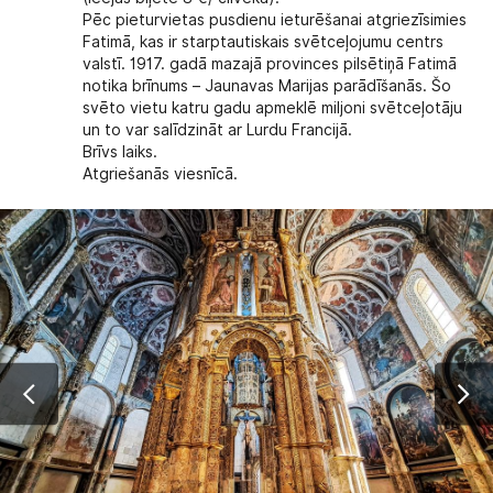
Pēc pieturvietas pusdienu ieturēšanai atgriezīsimies
Fatimā, kas ir starptautiskais svētceļojumu centrs
valstī. 1917. gadā mazajā provinces pilsētiņā Fatimā
notika brīnums – Jaunavas Marijas parādīšanās. Šo
svēto vietu katru gadu apmeklē miljoni svētceļotāju
un to var salīdzināt ar Lurdu Francijā.
Brīvs laiks.
Atgriešanās viesnīcā.