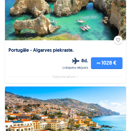
Portugāle - Algarves piekraste.
8d.
1028 €
no
Lidojums iekļauts
Ceļojuma datumi