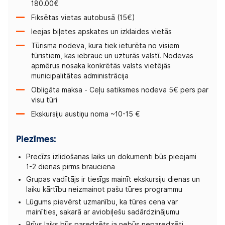
180.00€
Fiksētas vietas autobusā (15€)
Ieejas biļetes apskates un izklaides vietās
Tūrisma nodeva, kura tiek ieturēta no visiem
tūristiem, kas iebrauc un uzturās valstī. Nodevas
apmērus nosaka konkrētās valsts vietējās
municipalitātes administrācija
Obligāta maksa - Ceļu satiksmes nodeva 5€ pers par
visu tūri
Ekskursiju austiņu noma ~10-15 €
Piezīmes:
Precīzs izlidošanas laiks un dokumenti būs pieejami
1-2 dienas pirms brauciena
Grupas vadītājs ir tiesīgs mainīt ekskursiju dienas un
laiku kārtību neizmainot pašu tūres programmu
Lūgums pievērst uzmanību, ka tūres cena var
mainīties, sakarā ar aviobiļešu sadārdzinājumu
Brīvs laiks būs paredzēts ja nebūs neparedzēti