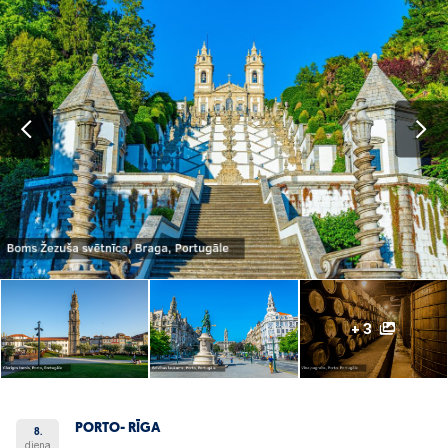
+ 3
PORTO- RĪGA
8.
diena