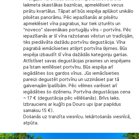
laikmeta skaistākas baznīcas, apmeklēsiet vecus
pirātu kvartālus. Tāpat arī būs iespēja aplūkot unikālo
pilsētas panorāmu. Pēc iepazīšanās ar pilsētu
apmeklēsiet vīna pagrabus, kur tiek izturēts un
“noveco” slavenākais portugāļu vīns – portvīns. Pēc
iepazīšanās ar šī vīna ražošanas vēsturi un tradīcijām,
tiks piedāvāta dažādu portvīnu degustācija. Vīna
pagrabā iemācīsieties atšķirt portvīna šķirnes. Būs
iespēja izbaudīt šī vīna dažādās kategoriju garšas.
Attīstīsiet savas degustācijas prasmes un iespējams
pa īstam iemīlēsiet portvīnu. Būs iespēja arī
iegādāties šos gardos vīnus. Jūs iemācīsieties
pareizi degustēt portvīnu un uzzināsiet par tā
galvenajām īpašībām. Pēc vēlmes varēsiet arī
iegādāties šo dzērienu. Portvīna degustācijas cena
~ 17 € (degustācija pēc vēlēšanās). Brīvs laiks.
Izbrauciens ar kuģīti pa Douro upi (par papildus
samaksu 15 €).
Došanās uz tranzīta viesnīcu. Iekārtošanās viesnīcā,
atpūta.