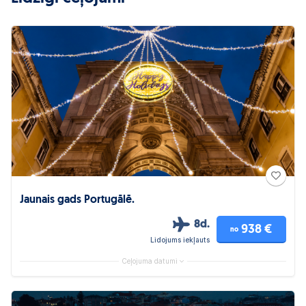
Jaunais gads Portugālē.
8d.
938 €
no
Lidojums iekļauts
Ceļojuma datumi