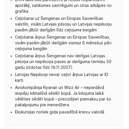
apstākļi, satiksmes sastrēgumi un citas atkāpes no
grafika
Ceļošanai uz Šengenas un Eiropas Savienības
valstīm, visām Latvijas pilsoņu un Latvijas nepilsoņu
pasēm jābūt derīgām līdz ceļojuma beigām
Ceļošanai ārpus Šengenas un Eiropas Savienības,
visām pasēm jābūt derīgām vismaz 6 mēnešus pēc
ceļojuma beigām
Ceļošanai ārpus Šengenas nav derīgas Latvijas
pilsoņa un nepilsoņa pases ar derīguma termiņu 50
gadu (izdotas līdz 19.11.2007)
Latvijas Nepilsoņi nevar ceļot ārpus Latvijas ar ID
karti
Aviokompānija Ryanair un Wizz Air – nepiedāvā
iespēju lidmašīnā sēdēt kopā. Ja lidojuma laikā
vēlēties sēdēt kopā – precizējiet piemaksu par šo
pakalpojumu pie menedžera
Ekskursijas notiek gida pavadībā krievu valodā