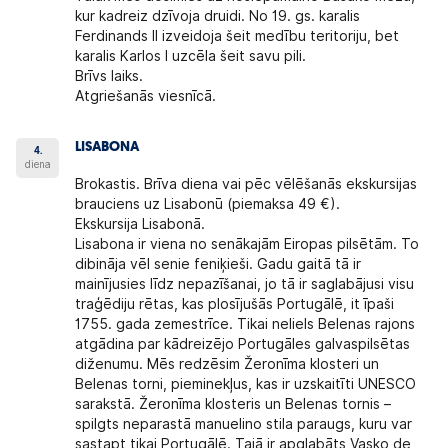
kur kadreiz dzīvoja druidi. No 19. gs. karalis
Ferdinands II izveidoja šeit medību teritoriju, bet
karalis Karlos I uzcēla šeit savu pili.
Brīvs laiks.
Atgriešanās viesnīcā.
LISABONA
4.
diena
Brokastis. Brīva diena vai pēc vēlēšanās ekskursijas
brauciens uz Lisabonū (piemaksa 49 €).
Ekskursija Lisabonā.
Lisabona ir viena no senākajām Eiropas pilsētām. To
dibināja vēl senie feniķieši. Gadu gaitā tā ir
mainījusies līdz nepazīšanai, jo tā ir saglabājusi visu
traģēdiju rētas, kas plosījušās Portugālē, it īpaši
1755. gada zemestrīce. Tikai neliels Belenas rajons
atgādina par kādreizējo Portugāles galvaspilsētas
diženumu. Mēs redzēsim Žeronīma klosteri un
Belenas torni, pieminekļus, kas ir uzskaitīti UNESCO
sarakstā. Žeronīma klosteris un Belenas tornis –
spilgts neparastā manuelino stila paraugs, kuru var
sastapt tikai Portugālē. Tajā ir apglabāts Vasko de