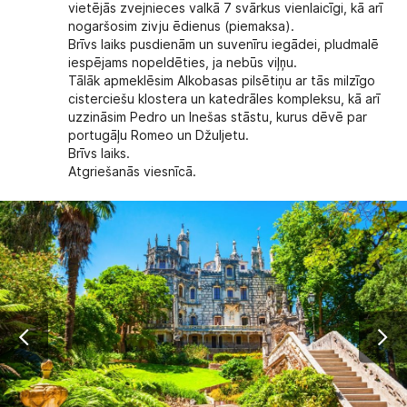
vietējās zvejnieces valkā 7 svārkus vienlaicīgi, kā arī
nogaršosim zivju ēdienus (piemaksa).
Brīvs laiks pusdienām un suvenīru iegādei, pludmalē
iespējams nopeldēties, ja nebūs viļņu.
Tālāk apmeklēsim Alkobasas pilsētiņu ar tās milzīgo
cisterciešu klostera un katedrāles kompleksu, kā arī
uzzināsim Pedro un Inešas stāstu, kurus dēvē par
portugāļu Romeo un Džuljetu.
Brīvs laiks.
Atgriešanās viesnīcā.