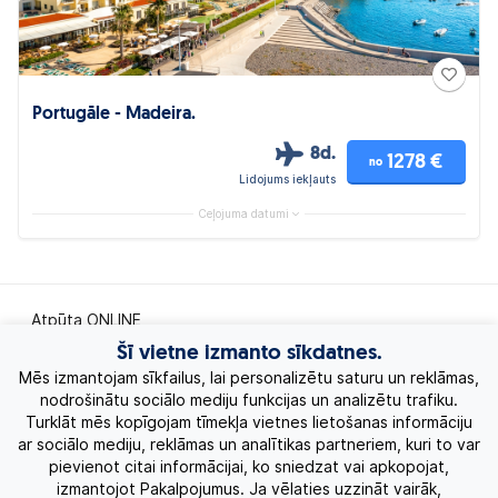
Portugāle - Madeira.
8d.
1278 €
no
Lidojums iekļauts
Ceļojuma datumi
Atpūta ONLINE
Šī vietne izmanto sīkdatnes.
Ekskursiju ceļojumi
Mēs izmantojam sīkfailus, lai personalizētu saturu un reklāmas,
nodrošinātu sociālo mediju funkcijas un analizētu trafiku.
Turklāt mēs kopīgojam tīmekļa vietnes lietošanas informāciju
Eksotiskie ceļojumi
ar sociālo mediju, reklāmas un analītikas partneriem, kuri to var
pievienot citai informācijai, ko sniedzat vai apkopojat,
Labākie piedāvājumi
izmantojot Pakalpojumus. Ja vēlaties uzzināt vairāk,