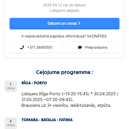
2026 09 12 vai citi datumi
Lidojums iekļauts
Datumi un cenas
Ir nepieciešamā papildus informācija? SAZINĀTIES:
+371 26955551
Pieprasījums
Ceļojuma programma :
RĪGA - PORTO
1.
diena
Lidojums Rīga-Porto (~13:20-15:45/ * 30.04.2025 /
21.05.2025 ~07:20-09:45).
Brauciens uz 3* viesnīcu. Iekārtošanās, atpūta.
TOMARA - BATALJA - FATIMA
2.
diena