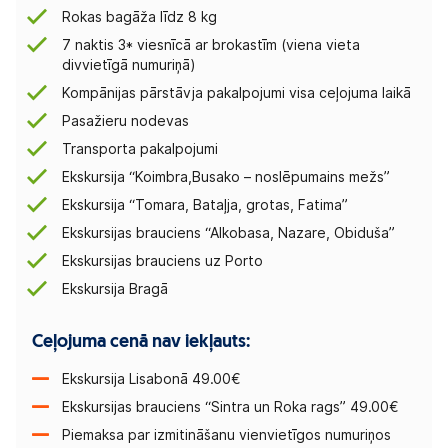
Rokas bagāža līdz 8 kg
7 naktis 3* viesnīcā ar brokastīm (viena vieta
divvietīgā numuriņā)
Kompānijas pārstāvja pakalpojumi visa ceļojuma laikā
Pasažieru nodevas
Transporta pakalpojumi
Ekskursija “Koimbra,Busako – noslēpumains mežs”
Ekskursija “Tomara, Bataļja, grotas, Fatima”
Ekskursijas brauciens “Alkobasa, Nazare, Obiduša”
Ekskursijas brauciens uz Porto
Ekskursija Bragā
Ceļojuma cenā nav iekļauts:
Ekskursija Lisabonā 49.00€
Ekskursijas brauciens “Sintra un Roka rags” 49.00€
Piemaksa par izmitināšanu vienvietīgos numuriņos