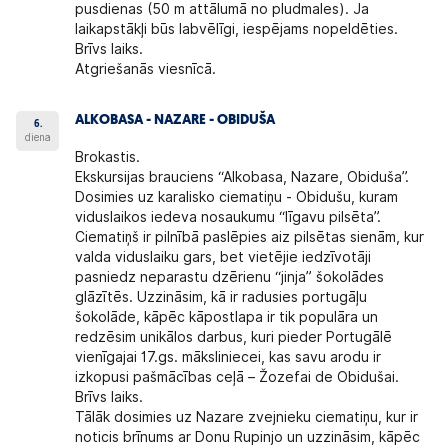
pusdienas (50 m attālumā no pludmales). Ja
laikapstākļi būs labvēlīgi, iespējams nopeldēties.
Brīvs laiks.
Atgriešanās viesnīcā.
ALKOBASA - NAZARE - OBIDUŠA
6.
diena
Brokastis.
Ekskursijas brauciens “Alkobasa, Nazare, Obiduša”.
Dosimies uz karalisko ciematiņu - Obidušu, kuram
viduslaikos iedeva nosaukumu “līgavu pilsēta”.
Ciematiņš ir pilnībā paslēpies aiz pilsētas sienām, kur
valda viduslaiku gars, bet vietējie iedzīvotāji
pasniedz neparastu dzērienu “jinja” šokolādes
glāzītēs. Uzzināsim, kā ir radusies portugāļu
šokolāde, kāpēc kāpostlapa ir tik populāra un
redzēsim unikālos darbus, kuri pieder Portugālē
vienīgajai 17.gs. māksliniecei, kas savu arodu ir
izkopusi pašmācības ceļā – Žozefai de Obidušai.
Brīvs laiks.
Tālāk dosimies uz Nazare zvejnieku ciematiņu, kur ir
noticis brīnums ar Donu Rupinjo un uzzināsim, kāpēc