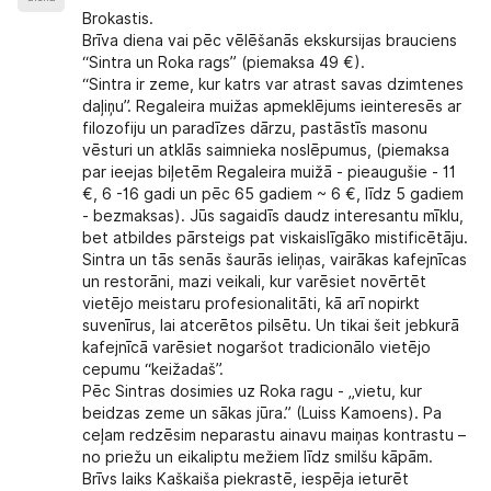
Brokastis.
Brīva diena vai pēc vēlēšanās
ekskursijas brauciens
“Sintra un Roka rags”
(piemaksa 49 €).
“Sintra ir zeme, kur katrs var atrast savas dzimtenes
daļiņu”. Regaleira muižas apmeklējums ieinteresēs ar
filozofiju un paradīzes dārzu, pastāstīs masonu
vēsturi un atklās saimnieka noslēpumus, (piemaksa
par ieejas biļetēm Regaleira muižā - pieaugušie - 11
€, 6 -16 gadi un pēc 65 gadiem ~ 6 €, līdz 5 gadiem
- bezmaksas). Jūs sagaidīs daudz interesantu mīklu,
bet atbildes pārsteigs pat viskaislīgāko mistificētāju.
Sintra un tās senās šaurās ieliņas, vairākas kafejnīcas
un restorāni, mazi veikali, kur varēsiet novērtēt
vietējo meistaru profesionalitāti, kā arī nopirkt
suvenīrus, lai atcerētos pilsētu. Un tikai šeit jebkurā
kafejnīcā varēsiet nogaršot tradicionālo vietējo
cepumu “keižadaš”.
Pēc Sintras dosimies uz Roka ragu - „vietu, kur
beidzas zeme un sākas jūra.” (Luiss Kamoens). Pa
ceļam redzēsim neparastu ainavu maiņas kontrastu –
no priežu un eikaliptu mežiem līdz smilšu kāpām.
Brīvs laiks Kaškaiša piekrastē, iespēja ieturēt