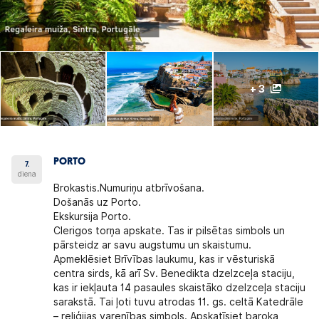
+ 3
PORTO
7.
diena
Brokastis.Numuriņu atbrīvošana.
Došanās uz Porto.
Ekskursija Porto.
Clerigos torņa apskate. Tas ir pilsētas simbols un
pārsteidz ar savu augstumu un skaistumu.
Apmeklēsiet Brīvības laukumu, kas ir vēsturiskā
centra sirds, kā arī Sv. Benedikta dzelzceļa staciju,
kas ir iekļauta 14 pasaules skaistāko dzelzceļa staciju
sarakstā. Tai ļoti tuvu atrodas 11. gs. celtā Katedrāle
– reliģijas varenības simbols. Apskatīsiet baroka