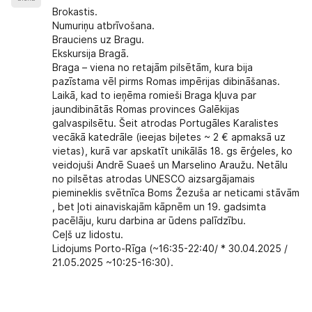
Brokastis.
Numuriņu atbrīvošana.
Brauciens uz Bragu.
Ekskursija Bragā.
Braga – viena no retajām pilsētām, kura bija
pazīstama vēl pirms Romas impērijas dibināšanas.
Laikā, kad to ieņēma romieši Braga kļuva par
jaundibinātās Romas provinces Galēkijas
galvaspilsētu. Šeit atrodas Portugāles Karalistes
vecākā katedrāle (ieejas biļetes ~ 2 € apmaksā uz
vietas), kurā var apskatīt unikālās 18. gs ērģeles, ko
veidojuši Andrē Suaeš un Marselino Araužu. Netālu
no pilsētas atrodas UNESCO aizsargājamais
piemineklis svētnīca Boms Žezuša ar neticami stāvām
, bet ļoti ainaviskajām kāpnēm un 19. gadsimta
pacēlāju, kuru darbina ar ūdens palīdzību.
Ceļš uz lidostu.
Lidojums Porto-Rīga (~16:35-22:40/ * 30.04.2025 /
21.05.2025 ~10:25-16:30).