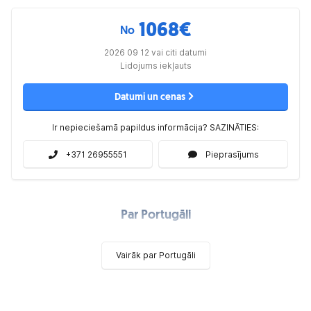
1068
€
No
2026 09 12 vai citi datumi
Lidojums iekļauts
Datumi un cenas
Ir nepieciešamā papildus informācija? SAZINĀTIES:
+371 26955551
Pieprasījums
Par Portugāli
Vairāk par Portugāli