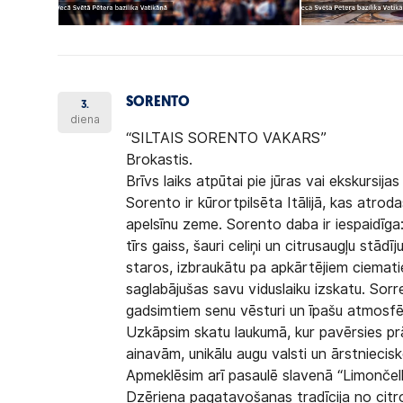
SORENTO
3.
diena
“SILTAIS SORENTO VAKARS”
Brokastis.
Brīvs laiks atpūtai pie jūras vai ekskursi
Sorento ir kūrortpilsēta Itālijā, kas atroda
apelsīnu zeme. Sorento daba ir iespaidīga:
tīrs gaiss, šauri celiņi un citrusaugļu stādīj
staros, izbraukātu pa apkārtējiem ciemati
saglabājušas savu viduslaiku izskatu. Sorr
gadsimtiem senu vēsturi un īpašu atmosfē
Uzkāpsim skatu laukumā, kur pavērsies pr
ainavām, unikālu augu valsti un ārstniecis
Apmeklēsim arī pasaulē slavenā “Limončello
Dzēriena pagatavošanas tradīcija no citr