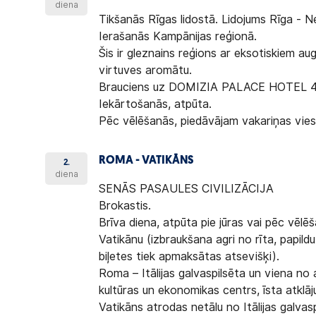
diena
Tikšanās Rīgas lidostā. Lidojums Rīga - 
Ierašanās Kampānijas reģionā.
Šis ir gleznains reģions ar eksotiskiem augi
virtuves aromātu.
Brauciens uz DOMIZIA PALACE HOTEL 4* 
Iekārtošanās, atpūta.
Pēc vēlēšanās, piedāvājam vakariņas vies
ROMA - VATIKĀNS
2.
diena
SENĀS PASAULES CIVILIZĀCIJA
Brokastis.
Brīva diena, atpūta pie jūras vai pēc vēl
Vatikānu (izbraukšana agri no rīta, papild
biļetes tiek apmaksātas atsevišķi).
Roma – Itālijas galvaspilsēta un viena no 
kultūras un ekonomikas centrs, īsta atklāju
Vatikāns atrodas netālu no Itālijas galvasp