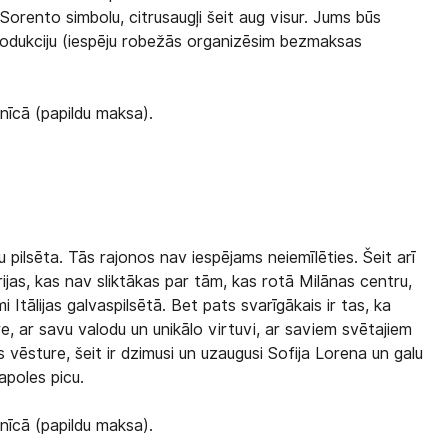
 Sorento simbolu, citrusaugļi šeit aug visur. Jums būs
produkciju (iespēju robežās organizēsim bezmaksas
nīcā (papildu maksa).
pilsēta. Tās rajonos nav iespējams neiemīlēties. Šeit arī
rijas, kas nav sliktākas par tām, kas rotā Milānas centru,
mi Itālijas galvaspilsētā. Bet pats svarīgākais ir tas, ka
, ar savu valodu un unikālo virtuvi, ar saviem svētajiem
vēsture, šeit ir dzimusi un uzaugusi Sofija Lorena un galu
apoles picu.
nīcā (papildu maksa).