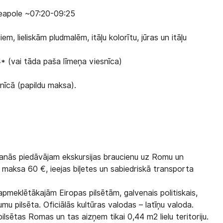
Neapole ~07:20-09:25
em, lieliskām pludmalēm, itāļu kolorītu, jūras un itāļu
(vai tāda paša līmeņa viesnīca)
nīcā (papildu maksa).
ēšanās piedāvājam ekskursijas braucienu uz Romu un
u maksa 60 €, ieejas biļetes un sabiedriskā transporta
apmeklētākajām Eiropas pilsētām, galvenais politiskais,
mu pilsēta. Oficiālās kultūras valodas – latīņu valoda.
ilsētas Romas un tas aizņem tikai 0,44 m2 lielu teritoriju.