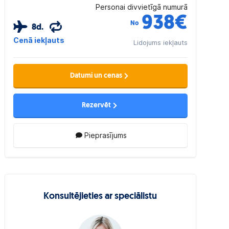
Personai divvietīgā numurā
938
€
No
8d.
Cenā iekļauts
Lidojums iekļauts
Datumi un cenas
Rezervēt
Pieprasījums
Konsultējieties ar speciālistu