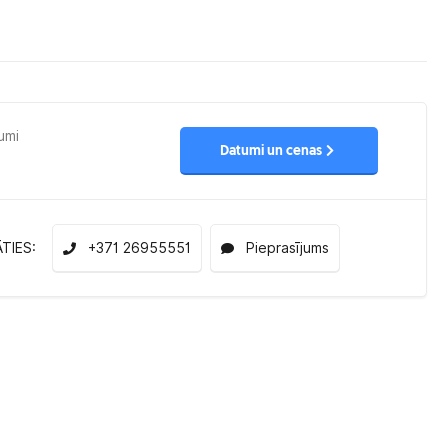
umi
Datumi un cenas
ĀTIES:
+371 26955551
Pieprasījums