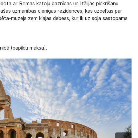
idota ar Romas katoļu baznīcas un Itālijas piekrišanu
pašas uzmanības cienīgas rezidences, kas uzceltas par
lsēta-muzejs zem klajas debess, kur ik uz soļa sastopams
nīcā (papildu maksa).