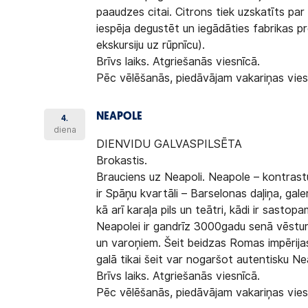
paaudzes citai. Citrons tiek uzskatīts par
iespēja degustēt un iegādāties fabrikas 
ekskursiju uz rūpnīcu).
Brīvs laiks. Atgriešanās viesnīcā.
Pēc vēlēšanās, piedāvājam vakariņas vies
NEAPOLE
4.
diena
DIENVIDU GALVASPILSĒTA
Brokastis.
Brauciens uz Neapoli. Neapole – kontrastu 
ir Spāņu kvartāli – Barselonas daļiņa, gale
kā arī karaļa pils un teātri, kādi ir sastopa
Neapolei ir gandrīz 3000gadu senā vēsture
un varoņiem. Šeit beidzas Romas impērijas 
galā tikai šeit var nogaršot autentisku Ne
Brīvs laiks. Atgriešanās viesnīcā.
Pēc vēlēšanās, piedāvājam vakariņas vies