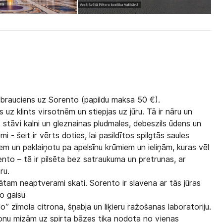
jas brauciens uz Sorento (papildu maksa 50 €).
s uz klints virsotnēm un stiepjas uz jūru. Tā ir nāru un
 stāvi kalni un gleznainas pludmales, debeszils ūdens un
umi - šeit ir vērts doties, lai pasildītos spilgtās saules
em un paklaiņotu pa apelsīnu krūmiem un ieliņām, kuras vēl
ento – tā ir pilsēta bez satraukuma un pretrunas, ar
ru.
ātam neaptverami skati. Sorento ir slavena ar tās jūras
ko gaisu
” zīmola citrona, šņabja un liķieru ražošanas laboratoriju.
onu mizām uz spirta bāzes tika nodota no vienas