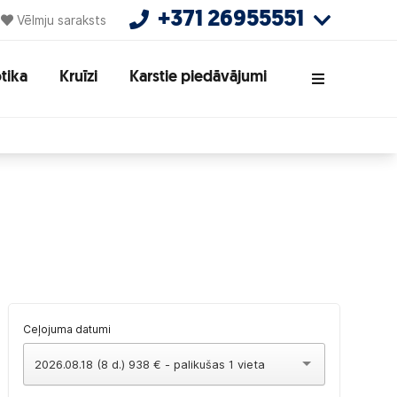
+371 26955551
Vēlmju saraksts
tika
Kruīzi
Karstie piedāvājumi
Ceļojuma datumi
2026.08.18 (8 d.) 938 € - palikušas 1 vieta