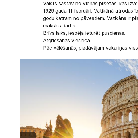
Valsts sastāv no vienas pilsētas, kas izve
1929.gada 11.februārī. Vatikānā atrodas ī
godu katram no pāvestiem. Vatikāns ir pi
mākslas darbs.
Brīvs laiks, iespēja ieturēt pusdienas.
Atgriešanās viesnīcā.
Pēc vēlēšanās, piedāvājam vakariņas vies