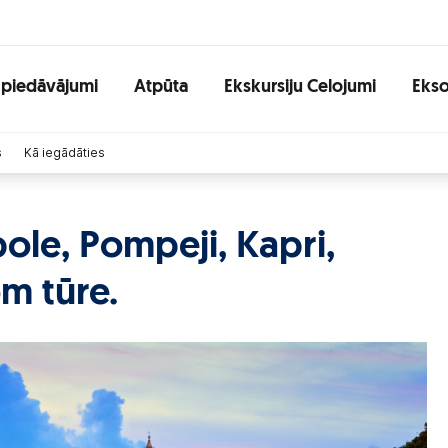
 piedāvājumi
Atpūta
Ekskursiju Celojumi
Ekso
s
Kā iegādāties
ole, Pompeji, Kapri,
m tūre.