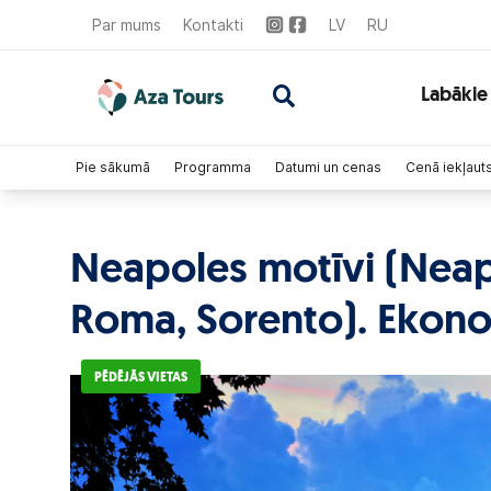
Par mums
Kontakti
LV
RU
Labākie
Pie sākumā
Programma
Datumi un cenas
Cenā iekļaut
Neapoles motīvi (Neap
Roma, Sorento). Ekono
PĒDĒJĀS VIETAS