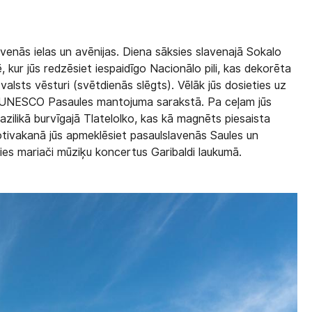
enās ielas un avēnijas. Diena sāksies slavenajā Sokalo
ē, kur jūs redzēsiet iespaidīgo Nacionālo pili, kas dekorēta
alsts vēsturi (svētdienās slēgts). Vēlāk jūs dosieties uz
ta UNESCO Pasaules mantojuma sarakstā. Pa ceļam jūs
ilikā burvīgajā Tlatelolko, kas kā magnēts piesaista
otivakanā jūs apmeklēsiet pasaulslavenās Saules un
ies mariači mūziķu koncertus Garibaldi laukumā.