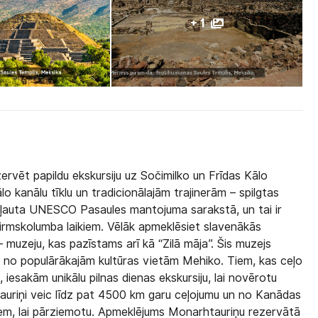
+ 1
ervēt papildu ekskursiju uz Sočimilko un Frīdas Kālo
lo kanālu tīklu un tradicionālajām trajinerām – spilgtas
iekļauta UNESCO Pasaules mantojuma sarakstā, un tai ir
pirmskolumba laikiem. Vēlāk apmeklēsiet slavenākās
 muzeju, kas pazīstams arī kā “Zilā māja”. Šis muzejs
a no populārākajām kultūras vietām Mehiko. Tiem, kas ceļo
esakām unikālu pilnas dienas ekskursiju, lai novērotu
tauriņi veic līdz pat 4500 km garu ceļojumu un no Kanādas
iem, lai pārziemotu. Apmeklējums Monarhtauriņu rezervātā