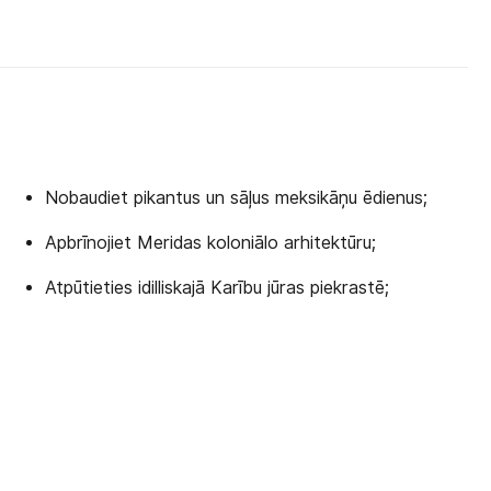
Nobaudiet pikantus un sāļus meksikāņu ēdienus;
Apbrīnojiet Meridas koloniālo arhitektūru;
Atpūtieties idilliskajā Karību jūras piekrastē;