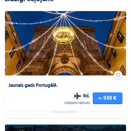
Jaunais gads Portugālē.
8d.
938 €
no
Lidojums iekļauts
Ceļojuma datumi