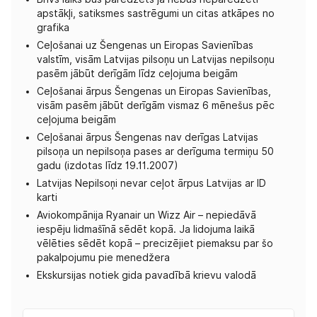
apstākļi, satiksmes sastrēgumi un citas atkāpes no
grafika
Ceļošanai uz Šengenas un Eiropas Savienības
valstīm, visām Latvijas pilsoņu un Latvijas nepilsoņu
pasēm jābūt derīgām līdz ceļojuma beigām
Ceļošanai ārpus Šengenas un Eiropas Savienības,
visām pasēm jābūt derīgām vismaz 6 mēnešus pēc
ceļojuma beigām
Ceļošanai ārpus Šengenas nav derīgas Latvijas
pilsoņa un nepilsoņa pases ar derīguma termiņu 50
gadu (izdotas līdz 19.11.2007)
Latvijas Nepilsoņi nevar ceļot ārpus Latvijas ar ID
karti
Aviokompānija Ryanair un Wizz Air – nepiedāvā
iespēju lidmašīnā sēdēt kopā. Ja lidojuma laikā
vēlēties sēdēt kopā – precizējiet piemaksu par šo
pakalpojumu pie menedžera
Ekskursijas notiek gida pavadībā krievu valodā