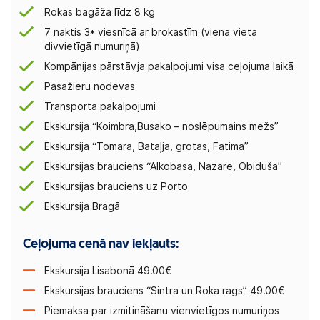
Rokas bagāža līdz 8 kg
7 naktis 3* viesnīcā ar brokastīm (viena vieta
divvietīgā numuriņā)
Kompānijas pārstāvja pakalpojumi visa ceļojuma laikā
Pasažieru nodevas
Transporta pakalpojumi
Ekskursija “Koimbra,Busako – noslēpumains mežs”
Ekskursija “Tomara, Bataļja, grotas, Fatima”
Ekskursijas brauciens “Alkobasa, Nazare, Obiduša”
Ekskursijas brauciens uz Porto
Ekskursija Bragā
Ceļojuma cenā nav iekļauts:
Ekskursija Lisabonā 49.00€
Ekskursijas brauciens “Sintra un Roka rags” 49.00€
Piemaksa par izmitināšanu vienvietīgos numuriņos