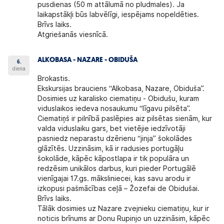
pusdienas (50 m attālumā no pludmales). Ja
laikapstākļi būs labvēlīgi, iespējams nopeldēties.
Brīvs laiks.
Atgriešanās viesnīcā.
ALKOBASA - NAZARE - OBIDUŠA
6.
diena
Brokastis.
Ekskursijas brauciens “Alkobasa, Nazare, Obiduša”.
Dosimies uz karalisko ciematiņu - Obidušu, kuram
viduslaikos iedeva nosaukumu “līgavu pilsēta”.
Ciematiņš ir pilnībā paslēpies aiz pilsētas sienām, kur
valda viduslaiku gars, bet vietējie iedzīvotāji
pasniedz neparastu dzērienu “jinja” šokolādes
glāzītēs. Uzzināsim, kā ir radusies portugāļu
šokolāde, kāpēc kāpostlapa ir tik populāra un
redzēsim unikālos darbus, kuri pieder Portugālē
vienīgajai 17.gs. māksliniecei, kas savu arodu ir
izkopusi pašmācības ceļā – Žozefai de Obidušai.
Brīvs laiks.
Tālāk dosimies uz Nazare zvejnieku ciematiņu, kur ir
noticis brīnums ar Donu Rupinjo un uzzināsim, kāpēc