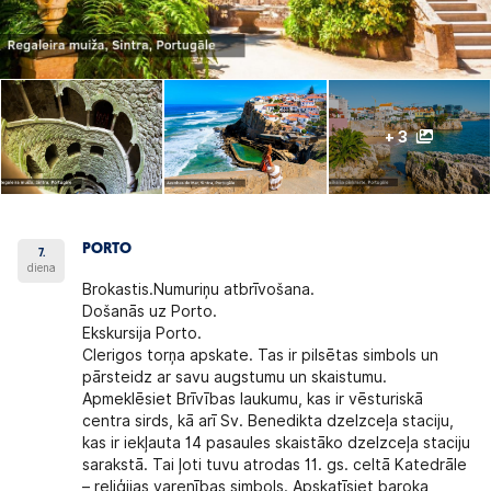
+ 3
PORTO
7.
diena
Brokastis.Numuriņu atbrīvošana.
Došanās uz Porto.
Ekskursija Porto.
Clerigos torņa apskate. Tas ir pilsētas simbols un
pārsteidz ar savu augstumu un skaistumu.
Apmeklēsiet Brīvības laukumu, kas ir vēsturiskā
centra sirds, kā arī Sv. Benedikta dzelzceļa staciju,
kas ir iekļauta 14 pasaules skaistāko dzelzceļa staciju
sarakstā. Tai ļoti tuvu atrodas 11. gs. celtā Katedrāle
– reliģijas varenības simbols. Apskatīsiet baroka