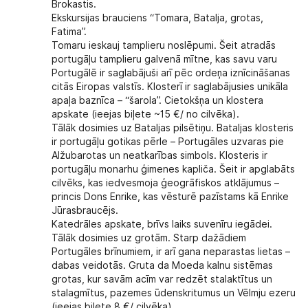
Brokastis.
Ekskursijas brauciens “Tomara, Batalja, grotas,
Fatima”.
Tomaru ieskauj tamplieru noslēpumi. Šeit atradās
portugāļu tamplieru galvenā mītne, kas savu varu
Portugālē ir saglabājuši arī pēc ordeņa iznīcināšanas
citās Eiropas valstīs. Klosterī ir saglabājusies unikāla
apaļa baznīca – “šarola”. Cietokšņa un klostera
apskate (ieejas biļete ~15 €/ no cilvēka).
Tālāk dosimies uz Bataljas pilsētiņu. Bataljas klosteris
ir portugāļu gotikas pērle – Portugāles uzvaras pie
Alžubarotas un neatkarības simbols. Klosteris ir
portugāļu monarhu ģimenes kapliča. Šeit ir apglabāts
cilvēks, kas iedvesmoja ģeogrāfiskos atklājumus –
princis Dons Enrike, kas vēsturē pazīstams kā Enrike
Jūrasbraucējs.
Katedrāles apskate, brīvs laiks suvenīru iegādei.
Tālāk dosimies uz grotām. Starp dažādiem
Portugāles brīnumiem, ir arī gana neparastas lietas –
dabas veidotās. Gruta da Moeda kalnu sistēmas
grotas, kur savām acīm var redzēt stalaktītus un
stalagmītus, pazemes ūdenskritumus un Vēlmju ezeru
(ieejas biļete 8 €/ cilvēka).