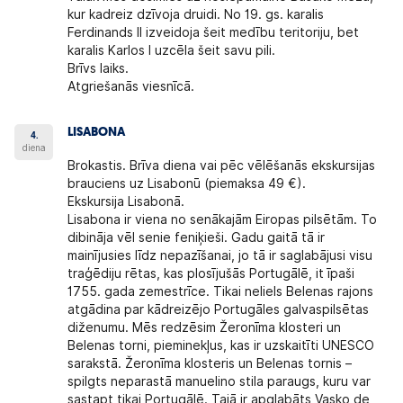
kur kadreiz dzīvoja druidi. No 19. gs. karalis
Ferdinands II izveidoja šeit medību teritoriju, bet
karalis Karlos I uzcēla šeit savu pili.
Brīvs laiks.
Atgriešanās viesnīcā.
LISABONA
4.
diena
Brokastis. Brīva diena vai pēc vēlēšanās ekskursijas
brauciens uz Lisabonū (piemaksa 49 €).
Ekskursija Lisabonā.
Lisabona ir viena no senākajām Eiropas pilsētām. To
dibināja vēl senie feniķieši. Gadu gaitā tā ir
mainījusies līdz nepazīšanai, jo tā ir saglabājusi visu
traģēdiju rētas, kas plosījušās Portugālē, it īpaši
1755. gada zemestrīce. Tikai neliels Belenas rajons
atgādina par kādreizējo Portugāles galvaspilsētas
diženumu. Mēs redzēsim Žeronīma klosteri un
Belenas torni, pieminekļus, kas ir uzskaitīti UNESCO
sarakstā. Žeronīma klosteris un Belenas tornis –
spilgts neparastā manuelino stila paraugs, kuru var
sastapt tikai Portugālē. Tajā ir apglabāts Vasko de