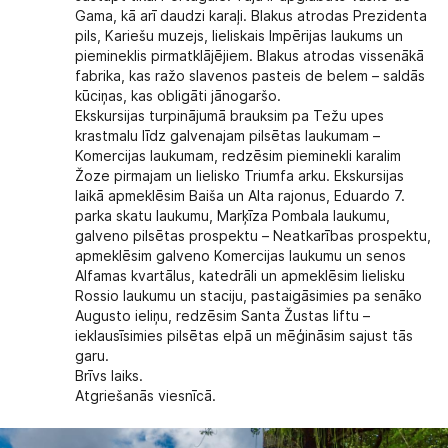
Gama, kā arī daudzi karaļi. Blakus atrodas Prezidenta
pils, Kariešu muzejs, lieliskais Impērijas laukums un
piemineklis pirmatklājējiem. Blakus atrodas vissenākā
fabrika, kas ražo slavenos pasteis de belem – saldās
kūciņas, kas obligāti jānogaršo.
Ekskursijas turpinājumā brauksim pa Težu upes
krastmalu līdz galvenajam pilsētas laukumam –
Komercijas laukumam, redzēsim pieminekli karalim
Žoze pirmajam un lielisko Triumfa arku. Ekskursijas
laikā apmeklēsim Baiša un Alta rajonus, Eduardo 7.
parka skatu laukumu, Marķīza Pombala laukumu,
galveno pilsētas prospektu – Neatkarības prospektu,
apmeklēsim galveno Komercijas laukumu un senos
Alfamas kvartālus, katedrāli un apmeklēsim lielisku
Rossio laukumu un staciju, pastaigāsimies pa senāko
Augusto ieliņu, redzēsim Santa Žustas liftu –
ieklausīsimies pilsētas elpā un mēģināsim sajust tās
garu.
Brīvs laiks.
Atgriešanās viesnīcā.