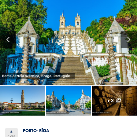
+ 3
PORTO- RĪGA
8.
diena