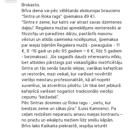
Brokastis.
Brīva diena vai pēc vēlēšanās
ekskursijas brauciens
“Sintra un Roka rags”
(piemaksa 49 €).
“Sintra ir zeme, kur katrs var atrast savas dzimtenes
daļiņu”. Regaleira muižas apmeklējums ieinteresēs ar
filozofiju un paradīzes dārzu, pastāstīs masonu
vēsturi un atklās saimnieka noslēpumus, (piemaksa
par ieejas biļetēm Regaleira muižā - pieaugušie - 11
€, 6 -16 gadi un pēc 65 gadiem ~ 6 €, līdz 5 gadiem
- bezmaksas). Jūs sagaidīs daudz interesantu mīklu,
bet atbildes pārsteigs pat viskaislīgāko mistificētāju.
Sintra un tās senās šaurās ieliņas, vairākas kafejnīcas
un restorāni, mazi veikali, kur varēsiet novērtēt
vietējo meistaru profesionalitāti, kā arī nopirkt
suvenīrus, lai atcerētos pilsētu. Un tikai šeit jebkurā
kafejnīcā varēsiet nogaršot tradicionālo vietējo
cepumu “keižadaš”.
Pēc Sintras dosimies uz Roka ragu - „vietu, kur
beidzas zeme un sākas jūra.” (Luiss Kamoens). Pa
ceļam redzēsim neparastu ainavu maiņas kontrastu –
no priežu un eikaliptu mežiem līdz smilšu kāpām.
Brīvs laiks Kaškaiša piekrastē, iespēja ieturēt