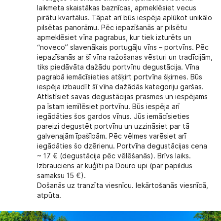
laikmeta skaistākas baznīcas, apmeklēsiet vecus
pirātu kvartālus. Tāpat arī būs iespēja aplūkot unikālo
pilsētas panorāmu. Pēc iepazīšanās ar pilsētu
apmeklēsiet vīna pagrabus, kur tiek izturēts un
“noveco” slavenākais portugāļu vīns – portvīns. Pēc
iepazīšanās ar šī vīna ražošanas vēsturi un tradīcijām,
tiks piedāvāta dažādu portvīnu degustācija. Vīna
pagrabā iemācīsieties atšķirt portvīna šķirnes. Būs
iespēja izbaudīt šī vīna dažādās kategoriju garšas.
Attīstīsiet savas degustācijas prasmes un iespējams
pa īstam iemīlēsiet portvīnu. Būs iespēja arī
iegādāties šos gardos vīnus. Jūs iemācīsieties
pareizi degustēt portvīnu un uzzināsiet par tā
galvenajām īpašībām. Pēc vēlmes varēsiet arī
iegādāties šo dzērienu. Portvīna degustācijas cena
~ 17 € (degustācija pēc vēlēšanās). Brīvs laiks.
Izbrauciens ar kuģīti pa Douro upi (par papildus
samaksu 15 €).
Došanās uz tranzīta viesnīcu. Iekārtošanās viesnīcā,
atpūta.