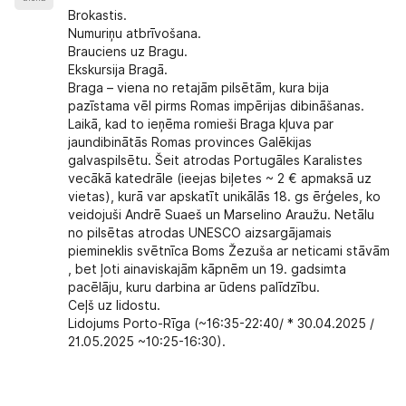
Brokastis.
Numuriņu atbrīvošana.
Brauciens uz Bragu.
Ekskursija Bragā.
Braga – viena no retajām pilsētām, kura bija
pazīstama vēl pirms Romas impērijas dibināšanas.
Laikā, kad to ieņēma romieši Braga kļuva par
jaundibinātās Romas provinces Galēkijas
galvaspilsētu. Šeit atrodas Portugāles Karalistes
vecākā katedrāle (ieejas biļetes ~ 2 € apmaksā uz
vietas), kurā var apskatīt unikālās 18. gs ērģeles, ko
veidojuši Andrē Suaeš un Marselino Araužu. Netālu
no pilsētas atrodas UNESCO aizsargājamais
piemineklis svētnīca Boms Žezuša ar neticami stāvām
, bet ļoti ainaviskajām kāpnēm un 19. gadsimta
pacēlāju, kuru darbina ar ūdens palīdzību.
Ceļš uz lidostu.
Lidojums Porto-Rīga (~16:35-22:40/ * 30.04.2025 /
21.05.2025 ~10:25-16:30).