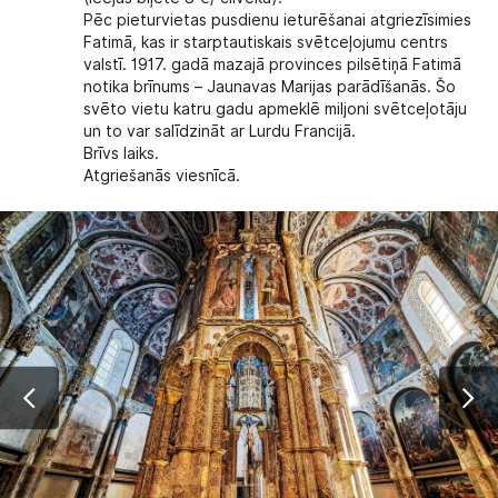
Pēc pieturvietas pusdienu ieturēšanai atgriezīsimies
Fatimā, kas ir starptautiskais svētceļojumu centrs
valstī. 1917. gadā mazajā provinces pilsētiņā Fatimā
notika brīnums – Jaunavas Marijas parādīšanās. Šo
svēto vietu katru gadu apmeklē miljoni svētceļotāju
un to var salīdzināt ar Lurdu Francijā.
Brīvs laiks.
Atgriešanās viesnīcā.