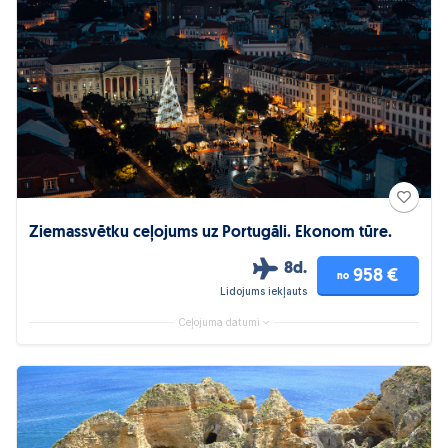
Ziemassvētku ceļojums uz Portugāli. Ekonom tūre.
8d.
958 €
no
Lidojums iekļauts
Ceļojuma datumi