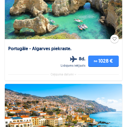
Portugāle - Algarves piekraste.
8d.
1028 €
no
Lidojums iekļauts
Ceļojuma datumi