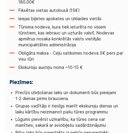
180.00€
Fiksētas vietas autobusā (15€)
Ieejas biļetes apskates un izklaides vietās
Tūrisma nodeva, kura tiek ieturēta no visiem
tūristiem, kas iebrauc un uzturās valstī. Nodevas
apmērus nosaka konkrētās valsts vietējās
municipalitātes administrācija
Obligāta maksa - Ceļu satiksmes nodeva 5€ pers par
visu tūri
Ekskursiju austiņu noma ~10-15 €
Piezīmes:
Precīzs izlidošanas laiks un dokumenti būs pieejami
1-2 dienas pirms brauciena
Grupas vadītājs ir tiesīgs mainīt ekskursiju dienas un
laiku kārtību neizmainot pašu tūres programmu
Lūgums pievērst uzmanību, ka tūres cena var
mainīties, sakarā ar aviobiļešu sadārdzinājumu
Brīvs laiks būs paredzēts ja nebūs neparedzēti