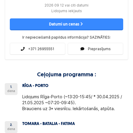
2026 09 12 vai citi datumi
Lidojums iekļauts
Datumi un cenas
Ir nepieciešamā papildus informācija? SAZINĀTIES:
+371 26955551
Pieprasījums
Ceļojuma programma :
RĪGA - PORTO
1.
diena
Lidojums Rīga-Porto (~13:20-15:45/ * 30.04.2025 /
21.05.2025 ~07:20-09:45).
Brauciens uz 3* viesnīcu. Iekārtošanās, atpūta.
TOMARA - BATALJA - FATIMA
2.
diena