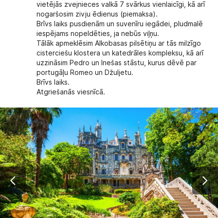
vietējās zvejnieces valkā 7 svārkus vienlaicīgi, kā arī
nogaršosim zivju ēdienus (piemaksa).
Brīvs laiks pusdienām un suvenīru iegādei, pludmalē
iespējams nopeldēties, ja nebūs viļņu.
Tālāk apmeklēsim Alkobasas pilsētiņu ar tās milzīgo
cisterciešu klostera un katedrāles kompleksu, kā arī
uzzināsim Pedro un Inešas stāstu, kurus dēvē par
portugāļu Romeo un Džuljetu.
Brīvs laiks.
Atgriešanās viesnīcā.