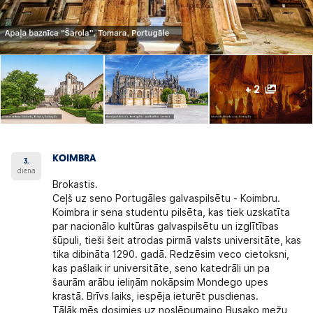
+ 2
KOIMBRA
3.
diena
Brokastis.
Ceļš uz seno Portugāles galvaspilsētu -
Koimbru.
Koimbra ir sena studentu pilsēta, kas tiek uzskatīta
par nacionālo kultūras galvaspilsētu un izglītības
šūpuli, tieši šeit atrodas pirmā valsts universitāte, kas
tika dibināta 1290. gadā. Redzēsim veco cietoksni,
kas pašlaik ir universitāte, seno katedrāli un pa
šaurām arābu ieliņām nokāpsim Mondego upes
krastā. Brīvs laiks, iespēja ieturēt pusdienas.
Tālāk mēs dosimies uz noslēpumaino Busako mežu,