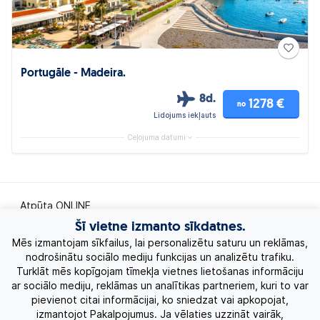
Portugāle - Madeira.
8d.
1278 €
no
Lidojums iekļauts
Ceļojuma datumi
Atpūta ONLINE
Šī vietne izmanto sīkdatnes.
Ekskursiju ceļojumi
Mēs izmantojam sīkfailus, lai personalizētu saturu un reklāmas,
nodrošinātu sociālo mediju funkcijas un analizētu trafiku.
Turklāt mēs kopīgojam tīmekļa vietnes lietošanas informāciju
Eksotiskie ceļojumi
ar sociālo mediju, reklāmas un analītikas partneriem, kuri to var
pievienot citai informācijai, ko sniedzat vai apkopojat,
Labākie piedāvājumi
izmantojot Pakalpojumus. Ja vēlaties uzzināt vairāk,