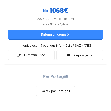
1068
€
No
2026 09 12 vai citi datumi
Lidojums iekļauts
Datumi un cenas
Ir nepieciešamā papildus informācija? SAZINĀTIES:
+371 26955551
Pieprasījums
Par Portugāli
Vairāk par Portugāli