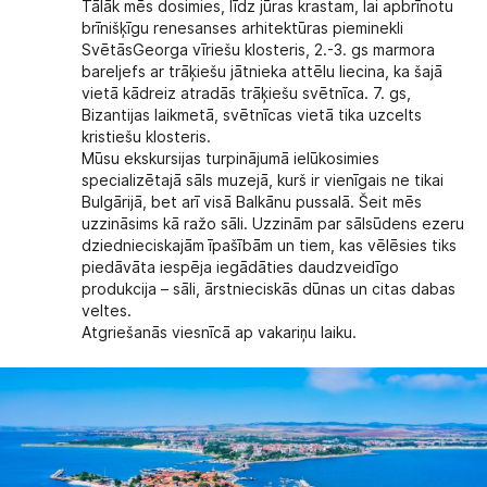
Tālāk mēs dosimies, līdz jūras krastam, lai apbrīnotu
brīnišķīgu renesanses arhitektūras pieminekli
SvētāsGeorga vīriešu klosteris, 2.-3. gs marmora
bareljefs ar trāķiešu jātnieka attēlu liecina, ka šajā
vietā kādreiz atradās trāķiešu svētnīca. 7. gs,
Bizantijas laikmetā, svētnīcas vietā tika uzcelts
kristiešu klosteris.
Mūsu ekskursijas turpinājumā ielūkosimies
specializētajā sāls muzejā, kurš ir vienīgais ne tikai
Bulgārijā, bet arī visā Balkānu pussalā. Šeit mēs
uzzināsims kā ražo sāli. Uzzinām par sālsūdens ezeru
dziednieciskajām īpašībām un tiem, kas vēlēsies tiks
piedāvāta iespēja iegādāties daudzveidīgo
produkcija – sāli, ārstnieciskās dūnas un citas dabas
veltes.
Atgriešanās viesnīcā ap vakariņu laiku.