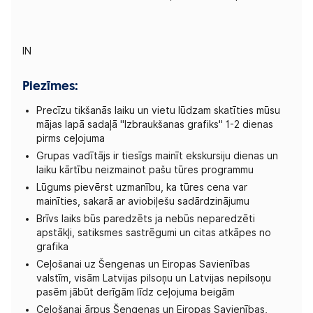
IN
Piezīmes:
Precīzu tikšanās laiku un vietu lūdzam skatīties mūsu
mājas lapā sadaļā "Izbraukšanas grafiks" 1-2 dienas
pirms ceļojuma
Grupas vadītājs ir tiesīgs mainīt ekskursiju dienas un
laiku kārtību neizmainot pašu tūres programmu
Lūgums pievērst uzmanību, ka tūres cena var
mainīties, sakarā ar aviobiļešu sadārdzinājumu
Brīvs laiks būs paredzēts ja nebūs neparedzēti
apstākļi, satiksmes sastrēgumi un citas atkāpes no
grafika
Ceļošanai uz Šengenas un Eiropas Savienības
valstīm, visām Latvijas pilsoņu un Latvijas nepilsoņu
pasēm jābūt derīgām līdz ceļojuma beigām
Ceļošanai ārpus Šengenas un Eiropas Savienības,