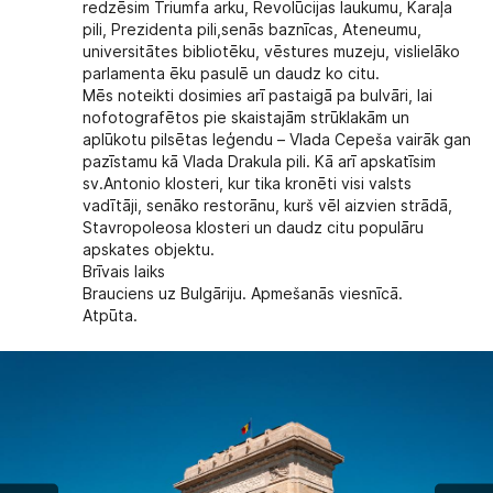
redzēsim Triumfa arku, Revolūcijas laukumu, Karaļa
pili, Prezidenta pili,senās baznīcas, Ateneumu,
universitātes bibliotēku, vēstures muzeju, vislielāko
parlamenta ēku pasulē un daudz ko citu.
Mēs noteikti dosimies arī pastaigā pa bulvāri, lai
nofotografētos pie skaistajām strūklakām un
aplūkotu pilsētas leģendu – Vlada Cepeša vairāk gan
pazīstamu kā Vlada Drakula pili. Kā arī apskatīsim
sv.Antonio klosteri, kur tika kronēti visi valsts
vadītāji, senāko restorānu, kurš vēl aizvien strādā,
Stavropoleosa klosteri un daudz citu populāru
apskates objektu.
Brīvais laiks
Brauciens uz Bulgāriju. Apmešanās viesnīcā.
Atpūta.