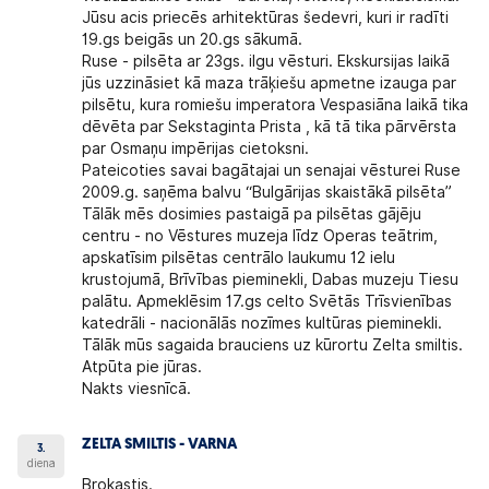
Jūsu acis priecēs arhitektūras šedevri, kuri ir radīti
19.gs beigās un 20.gs sākumā.
Ruse - pilsēta ar 23gs. ilgu vēsturi. Ekskursijas laikā
jūs uzzināsiet kā maza trāķiešu apmetne izauga par
pilsētu, kura romiešu imperatora Vespasiāna laikā tika
dēvēta par Sekstaginta Prista , kā tā tika pārvērsta
par Osmaņu impērijas cietoksni.
Pateicoties savai bagātajai un senajai vēsturei Ruse
2009.g. saņēma balvu “Bulgārijas skaistākā pilsēta”
Tālāk mēs dosimies pastaigā pa pilsētas gājēju
centru - no Vēstures muzeja līdz Operas teātrim,
apskatīsim pilsētas centrālo laukumu 12 ielu
krustojumā, Brīvības pieminekli, Dabas muzeju Tiesu
palātu. Apmeklēsim 17.gs celto Svētās Trīsvienības
katedrāli - nacionālās nozīmes kultūras pieminekli.
Tālāk mūs sagaida brauciens uz kūrortu
Zelta smiltis.
Atpūta pie jūras.
Nakts viesnīcā.
ZELTA SMILTIS - VARNA
3.
diena
Brokastis.