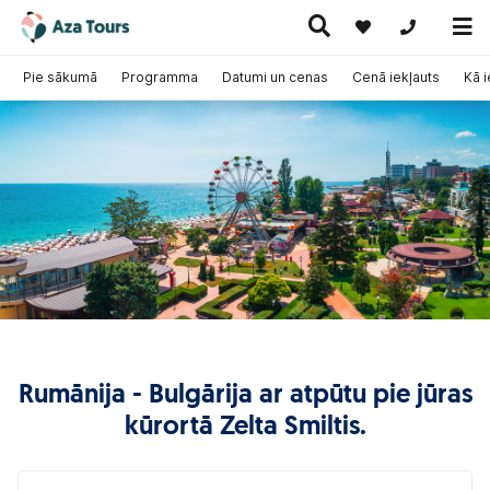
+371 269555
Pie sākumā
Programma
Datumi un cenas
Cenā iekļauts
Kā 
Ceļojumi
Ekskursiju
pa Eiropu
Karstie
Kruīzi
ceļojumi
(ar
piedāvājumi
lidmašīnu)
Rumānija - Bulgārija ar atpūtu pie jūras
kūrortā Zelta Smiltis.