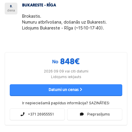
BUKARESTE - RĪGA
8.
diena
Brokastis.
Numuru atbrīvošana, došanās uz Bukaresti.
Lidojums Bukareste - Rīga (~15:10-17:40).
848
€
No
2026 09 09 vai citi datumi
Lidojums iekļauts
Datumi un cenas
Ir nepieciešamā papildus informācija? SAZINĀTIES:
+371 26955551
Pieprasījums