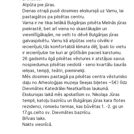
Atpūta pie jūras.
Dienas otrajā pusē dosimies
ekskursijā uz Varnu
, lai
pastaigātos pa pilsētas centru.
Varna ir ne tikai lielākā Bulgārijas pilsēta Melnās jūras
piekrastē, bet arī viena no skaistākajām un
viesmīlīgākajām, ne velti to dēvē Bulgārijas jūras
galvaspilsētu. Varnu kā atpūtas vietu cilvēki ir
iecienījuši,tās komfortablā klimata dēļ, īpaši šo vietu
ir iecienījušie tie kuri ar grūtībām pacieš karstumu.
26 gadsimtu ilgā pilsētas vēstures ir atstājusi savus
nospiedumus pilsētas veidolā - seno kvartālu šaurās
ieliņas, tempļi, teātri, pieminekļi.
Mēs dosimies pastaigā pa pilsētas centra vēsturisko
daļu no Arheoloģijas muzeja (Ieejas biļetes ~5€) līdz
Dievmātes Katedrālei Neatkarības laukumā.
Ekskursijas laikā mēs apskatīsim sv. Nikolaja Jūras
templi, katoļu baznīcu un Bulgārijas jūras kara flotes
rezidenci, romiešu termas, kas būvētas 1. -2. gs un
17.gs.celto sv. Dievmātes baznīcu.
Brīvais laiks.
Nakts viesnīcā.