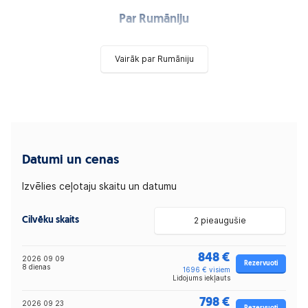
Par Rumāniju
Vairāk par Rumāniju
Datumi un cenas
Izvēlies ceļotaju skaitu un datumu
Cilvēku skaits
2 pieaugušie
848 €
2026 09 09
Rezervuoti
8 dienas
1696 € visiem
Lidojums iekļauts
798 €
2026 09 23