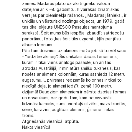
zemes. Madaras plato uzraksti grieķu valodā
datējami ar 7. –8. gadsimtu. Ir vairākas zinātniskas
versijas par pieminekļa rašanos. ,,Madaras jātnieks,, ir
unikāls un vēsturiski nozīmgs objects, un 1979. gadā
tas tika iekļauts UNESCO Pasaules mantojuma
sarakstā. Šeit mums būs iespēja izbaudīt satriecošu
panorāmu, foto ,kas šeit tiks uzņemti, kļūs par jūsu
albuma lepnumu.
Pēc tam dosimies uz akmens mežu jeb kā to vēl sauc
- “iedzītie akmeņi”. Šis unikālais dabas fenomens,
kuram ir tikai viens analogs pasaulē, un arī tas
atrodas Austrālijā, ir miniatūrs smilšu tuksnesis, kas
nosēts ar akmens kolonnām, kuras sasniedz 12 metru
augstumu. Uz virsmas redzamās kolonnas ir tikai to
niecīgā daļa, jo akmeņi iedzīti zemē 100 metru
dziļumā! Daudziem akmeņiem ir pārsteidzošas formas
un nosaukumi, par godu tam, kam tie visvairāk
līdzinās: kamielis, suns, vientuļš cilvēks, mazs tronītis,
sēne, karavīrs, auglības akmens, ģimene, lielais
tronis.
Atgriešanās viesnīcā, atpūta.
Nakts viesnīcā.