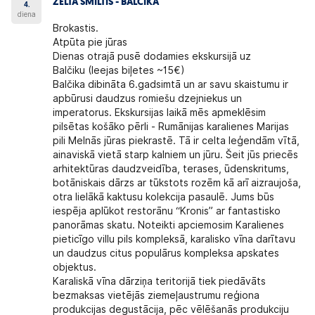
ZELTA SMILTIS - BALČIKA
4.
diena
Brokastis.
Atpūta pie jūras
Dienas otrajā pusē dodamies
ekskursijā uz
Balčiku
(Ieejas biļetes ~15€)
Balčika dibināta 6.gadsimtā un ar savu skaistumu ir
apbūrusi daudzus romiešu dzejniekus un
imperatorus. Ekskursijas laikā mēs apmeklēsim
pilsētas košāko pērli - Rumānijas karalienes Marijas
pili Melnās jūras piekrastē. Tā ir celta leģendām vītā,
ainaviskā vietā starp kalniem un jūru. Šeit jūs priecēs
arhitektūras daudzveidība, terases, ūdenskritums,
botāniskais dārzs ar tūkstots rozēm kā arī aizraujoša,
otra lielākā kaktusu kolekcija pasaulē. Jums būs
iespēja aplūkot restorānu “Kronis” ar fantastisko
panorāmas skatu. Noteikti apciemosim Karalienes
pieticīgo villu pils kompleksā, karalisko vīna darītavu
un daudzus citus populārus kompleksa apskates
objektus.
Karaliskā vīna dārziņa teritorijā tiek piedāvāts
bezmaksas vietējās ziemeļaustrumu reģiona
produkcijas degustācija, pēc vēlēšanās produkciju