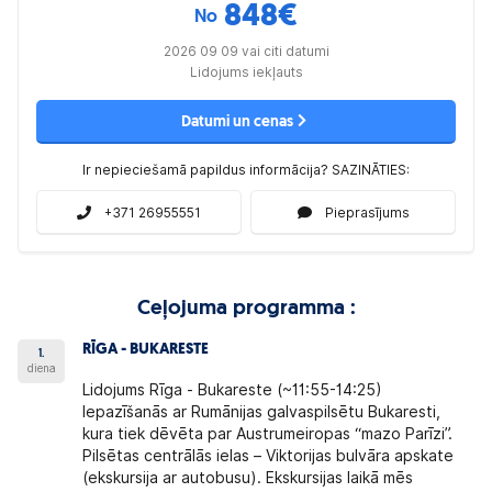
848
€
No
2026 09 09 vai citi datumi
Lidojums iekļauts
Datumi un cenas
Ir nepieciešamā papildus informācija? SAZINĀTIES:
+371 26955551
Pieprasījums
Ceļojuma programma :
RĪGA - BUKARESTE
1.
diena
Lidojums Rīga - Bukareste (~11:55-14:25)
Iepazīšanās ar Rumānijas galvaspilsētu
Bukaresti
,
kura tiek dēvēta par Austrumeiropas “mazo Parīzi”.
Pilsētas centrālās ielas – Viktorijas bulvāra apskate
(ekskursija ar autobusu). Ekskursijas laikā mēs