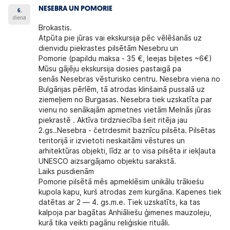
NESEBRA UN POMORIE
6.
diena
Brokastis.
Atpūta pie jūras vai ekskursija pēc vēlēšanās uz
dienvidu piekrastes pilsētām
Nesebru un
Pomorie
(papildu maksa - 35 €, Ieejas biļetes ~6€)
Mūsu gājēju ekskursija dosies pastaigā pa
senās
Nesebras
vēsturisko centru. Nesebra viena no
Bulgārijas pērlēm, tā atrodas klinšainā pussalā uz
ziemeļiem no Burgasas. Nesebra tiek uzskatīta par
vienu no senākajām apmetnes vietām Melnās jūras
piekrastē . Aktīva tirdzniecība šeit ritēja jau
2.gs..Nesebra - četrdesmit baznīcu pilsēta. Pilsētas
teritorijā ir izvietoti neskaitāmi vēstures un
arhitektūras objekti, līdz ar to visa pilsēta ir iekļauta
UNESCO aizsargājamo objektu sarakstā.
Laiks pusdienām
Pomorie pilsētā
mēs apmeklēsim unikālu trākiešu
kupola kapu, kurš atrodas zem kurgāna. Kapenes tiek
datētas ar 2 — 4. gs.m.e. Tiek uzskatīts, ka tas
kalpoja par bagātas Anhiāliešu ģimenes mauzoleju,
kurā tika veikti pagānu reliģiskie rituāli.