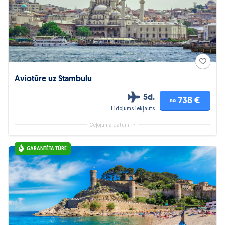
Aviotūre uz Stambulu
5d.
738 €
no
Lidojums iekļauts
Ceļojuma datumi
GARANTĒTA TŪRE