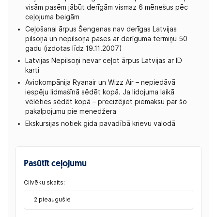
visām pasēm jābūt derīgām vismaz 6 mēnešus pēc
ceļojuma beigām
Ceļošanai ārpus Šengenas nav derīgas Latvijas
pilsoņa un nepilsoņa pases ar derīguma termiņu 50
gadu (izdotas līdz 19.11.2007)
Latvijas Nepilsoņi nevar ceļot ārpus Latvijas ar ID
karti
Aviokompānija Ryanair un Wizz Air – nepiedāvā
iespēju lidmašīnā sēdēt kopā. Ja lidojuma laikā
vēlēties sēdēt kopā – precizējiet piemaksu par šo
pakalpojumu pie menedžera
Ekskursijas notiek gida pavadībā krievu valodā
Pasūtīt ceļojumu
Cilvēku skaits:
2 pieaugušie