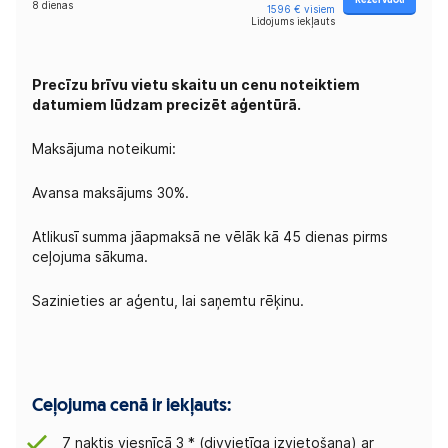
Rezervuoti
8 dienas
1596 € visiem
Lidojums iekļauts
Precīzu brīvu vietu skaitu un cenu noteiktiem
datumiem lūdzam precizēt aģentūrā.
Maksājuma noteikumi:
Avansa maksājums 30%.
Atlikusī summa jāapmaksā ne vēlāk kā 45 dienas pirms
ceļojuma sākuma.
Sazinieties ar aģentu, lai saņemtu rēķinu.
Ceļojuma cenā ir iekļauts:
7 naktis viesnīcā 3 * (divvietīga izvietošana) ar