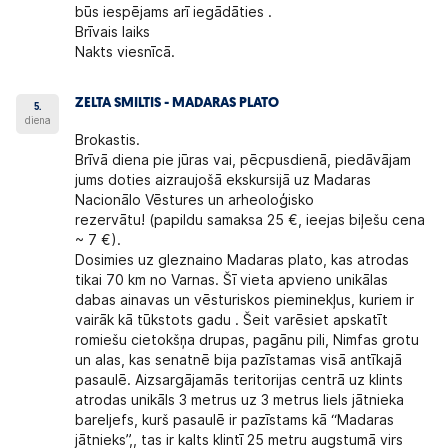
būs iespējams arī iegādāties .
Brīvais laiks
Nakts viesnīcā.
ZELTA SMILTIS - MADARAS PLATO
5.
diena
Brokastis.
Brīvā diena pie jūras vai, pēcpusdienā, piedāvājam
jums doties aizraujošā ekskursijā uz
Madaras
Nacionālo Vēstures un arheoloģisko
rezervātu!
(papildu samaksa 25 €, ieejas biļešu cena
~ 7 €).
Dosimies uz gleznaino
Madaras plato,
kas atrodas
tikai 70 km no Varnas. Šī vieta apvieno unikālas
dabas ainavas un vēsturiskos pieminekļus, kuriem ir
vairāk kā tūkstots gadu . Šeit varēsiet apskatīt
romiešu cietokšņa drupas, pagānu pili, Nimfas grotu
un alas, kas senatnē bija pazīstamas visā antīkajā
pasaulē. Aizsargājamās teritorijas centrā uz klints
atrodas unikāls 3 metrus uz 3 metrus liels jātnieka
bareljefs, kurš pasaulē ir pazīstams kā “Madaras
jātnieks”,, tas ir kalts klintī 25 metru augstumā virs