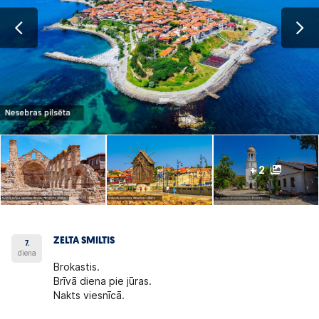
+ 2
ZELTA SMILTIS
7.
diena
Brokastis.
Brīvā diena pie jūras.
Nakts viesnīcā.