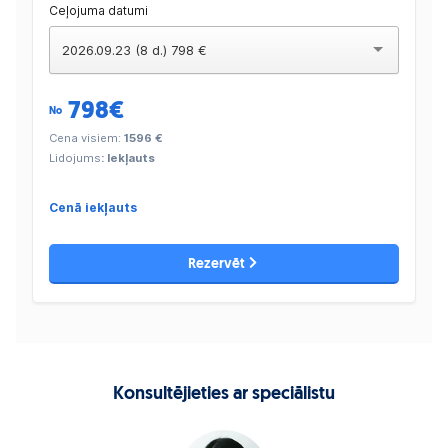
Ceļojuma datumi
2026.09.23 (8 d.) 798 €
798
€
No
Cena visiem:
1596 €
Lidojums
: Iekļauts
Cenā iekļauts
Rezervēt
Konsultējieties ar speciālistu