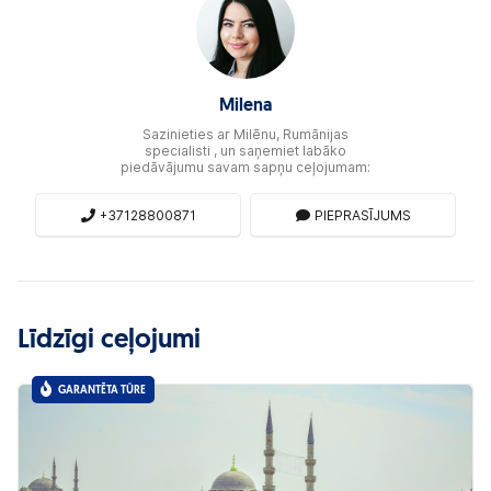
Milena
Sazinieties ar Milēnu, Rumānijas
specialisti , un saņemiet labāko
piedāvājumu savam sapņu ceļojumam:
+37128800871
PIEPRASĪJUMS
Līdzīgi ceļojumi
GARANTĒTA TŪRE