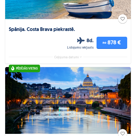
Spānija. Costa Brava piekrastē.
8d.
878 €
no
Lidojums iekļauts
Ceļojuma datumi
PĒDĒJĀS VIETAS