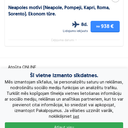
Neapoles motīvi (Neapole, Pompeji, Kapri, Roma,
Sorento). Ekonom tūre.
8d.
938 €
no
Lidojums iekļauts
Ceļojuma datumi
Atpūta ONLINE
Šī vietne izmanto sīkdatnes.
Ekskursiju ceļojumi
Mēs izmantojam sīkfailus, lai personalizētu saturu un reklāmas,
nodrošinātu sociālo mediju funkcijas un analizētu trafiku.
Turklāt mēs kopīgojam tīmekļa vietnes lietošanas informāciju
Eksotiskie ceļojumi
ar sociālo mediju, reklāmas un analītikas partneriem, kuri to var
pievienot citai informācijai, ko sniedzat vai apkopojat,
Labākie piedāvājumi
izmantojot Pakalpojumus. Ja vēlaties uzzināt vairāk,
noklikšķiniet
šeit
Kruīzi
Atļaut visu