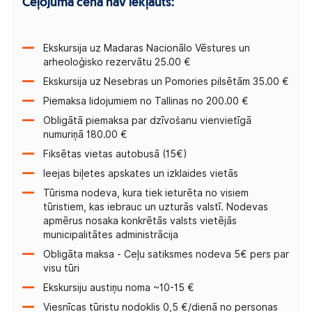
Ceļojuma cenā nav iekļauts:
Ekskursija uz Madaras Nacionālo Vēstures un
arheoloģisko rezervātu 25.00 €
Ekskursija uz Nesebras un Pomories pilsētām 35.00 €
Piemaksa lidojumiem no Tallinas no 200.00 €
Obligātā piemaksa par dzīvošanu vienvietīgā
numuriņā 180.00 €
Fiksētas vietas autobusā (15€)
Ieejas biļetes apskates un izklaides vietās
Tūrisma nodeva, kura tiek ieturēta no visiem
tūristiem, kas iebrauc un uzturās valstī. Nodevas
apmērus nosaka konkrētās valsts vietējās
municipalitātes administrācija
Obligāta maksa - Ceļu satiksmes nodeva 5€ pers par
visu tūri
Ekskursiju austiņu noma ~10-15 €
Viesnīcas tūristu nodoklis 0,5 €/dienā no personas