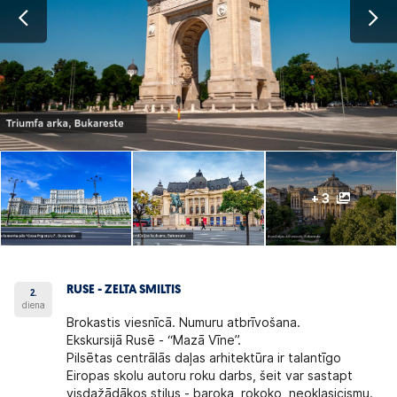
+ 3
RUSE - ZELTA SMILTIS
2.
diena
Brokastis viesnīcā. Numuru atbrīvošana.
Ekskursijā Rusē - “Mazā Vīne”.
Pilsētas centrālās daļas arhitektūra ir talantīgo
Eiropas skolu autoru roku darbs, šeit var sastapt
visdažādākos stilus - baroka, rokoko, neoklasicismu.