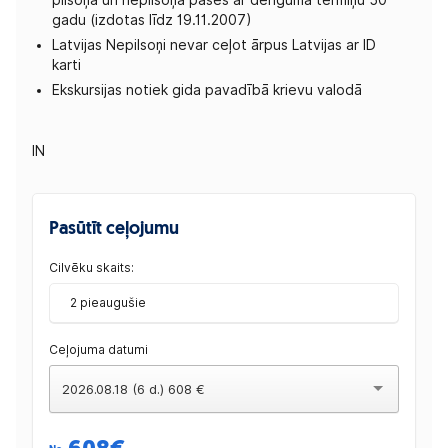
pilsoņa un nepilsoņa pases ar derīguma termiņu 50
gadu (izdotas līdz 19.11.2007)
Latvijas Nepilsoņi nevar ceļot ārpus Latvijas ar ID
karti
Ekskursijas notiek gida pavadībā krievu valodā
IN
Pasūtīt ceļojumu
Cilvēku skaits:
2 pieaugušie
Ceļojuma datumi
2026.08.18 (6 d.) 608 €