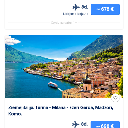
8d.
678 €
no
Lidojums iekļauts
Ceļojuma datumi
Ziemeļitālija. Turīna - Milāna - Ezeri Garda, Madžori,
Komo.
8d.
698 €
no