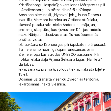
Kristiānsborgu, iespaidīgo karalienes Mārgaretas pili
– Amaliensborgu, pilsētas dibinātāja bīskapa
Absalona pieminekli, „Nyhavn” jeb „Jauno Debesu”
kvartālu, Marmora baznīcu un Gefiona strūklaku,
slavenā pasaku rakstnieka Andersena māju, un,
protams, skulptūru, kas kļuvusi par Dānijas simbolu –
mazo Nāriņu un daudzas citas šīs noslēpumainās
pilsētas vietas.
Izbraukšana uz Kronborgas pili (apskate no ārpuses).
Tā ir viena no nozīmīgākajām renesanses pilīm
Ziemeļeiropā kas atrodas UNESCO paspārnē. Pilī
notika lielākā daļa Viljama Šekspīra lugas „Hamlets”
darbībās.
Iekāpšana uz prāmja (papildus tiek apmaksāta biļete
15 €).
Došanās uz tranzīta viesnīcu Zviedrijas teritorijā.
Iekārtošanās, nakts viesnīcā.