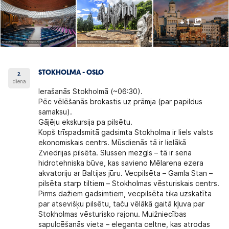
+ 1
STOKHOLMA - OSLO
2.
diena
Ierašanās Stokholmā (~06:30).
Pēc vēlēšanās brokastis uz prāmja (par papildus
samaksu).
Gājēju ekskursija pa pilsētu.
Kopš trīspadsmitā gadsimta Stokholma ir liels valsts
ekonomiskais centrs. Mūsdienās tā ir lielākā
Zviedrijas pilsēta. Slussen mezgls – tā ir sena
hidrotehniska būve, kas savieno Mēlarena ezera
akvatoriju ar Baltijas jūru. Vecpilsēta – Gamla Stan –
pilsēta starp tiltiem – Stokholmas vēsturiskais centrs.
Pirms dažiem gadsimtiem, vecpilsēta tika uzskatīta
par atsevišķu pilsētu, taču vēlākā gaitā kļuva par
Stokholmas vēsturisko rajonu. Muižniecības
sapulcēšanās vieta – eleganta celtne, kas atrodas