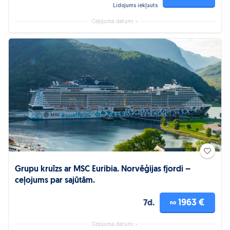
Lidojums iekļauts
Ceļojuma datumi
Grupu kruīzs ar MSC Euribia. Norvēģijas fjordi –
ceļojums par sajūtām.
1963 €
7d.
no
Ceļojuma datumi