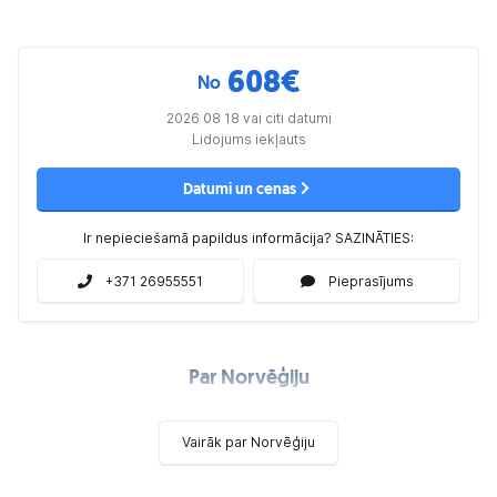
608
€
No
2026 08 18 vai citi datumi
Lidojums iekļauts
Datumi un cenas
Ir nepieciešamā papildus informācija? SAZINĀTIES:
+371 26955551
Pieprasījums
Par Norvēģiju
Vairāk par Norvēģiju