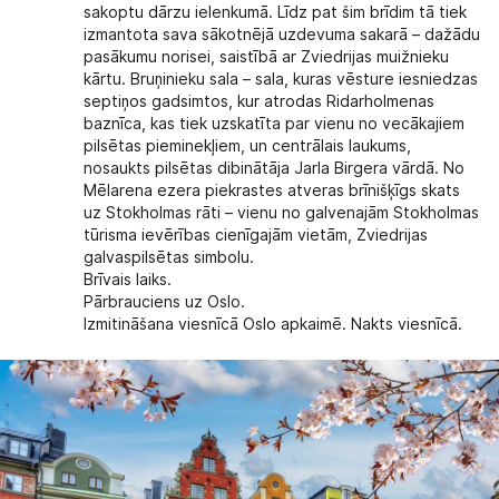
sakoptu dārzu ielenkumā. Līdz pat šim brīdim tā tiek
izmantota sava sākotnējā uzdevuma sakarā – dažādu
pasākumu norisei, saistībā ar Zviedrijas muižnieku
kārtu. Bruņinieku sala – sala, kuras vēsture iesniedzas
septiņos gadsimtos, kur atrodas Ridarholmenas
baznīca, kas tiek uzskatīta par vienu no vecākajiem
pilsētas pieminekļiem, un centrālais laukums,
nosaukts pilsētas dibinātāja Jarla Birgera vārdā. No
Mēlarena ezera piekrastes atveras brīnišķīgs skats
uz Stokholmas rāti – vienu no galvenajām Stokholmas
tūrisma ievērības cienīgajām vietām, Zviedrijas
galvaspilsētas simbolu.
Brīvais laiks.
Pārbrauciens uz Oslo.
Izmitināšana viesnīcā Oslo apkaimē. Nakts viesnīcā.