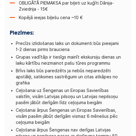
OBLIGĀTĀ PIEMAKSA par biļeti uz kuģīti Dānija-
Zviedrija - 15€
Kopējā ieejas biļešu cena ~10 €
Piezīmes:
Precīzs izlidošanas laiks un dokumenti būs pieejami
1-2 dienas pirms brauciena
Grupas vadītājs ir tiesīgs mainīt ekskursiju dienas un
laiku kārtību neizmainot pašu tūres programmu
Brīvs laiks būs paredzēts ja nebūs neparedzēti
apstākļi, satiksmes sastrēgumi un citas atkāpes no
grafika
Ceļošanai uz Šengenas un Eiropas Savienības
valstīm, visām Latvijas pilsoņu un Latvijas nepilsoņu
pasēm jābūt derīgām līdz ceļojuma beigām
Ceļošanai ārpus Šengenas un Eiropas Savienības,
visām pasēm jābūt derīgām vismaz 6 mēnešus pēc
ceļojuma beigām
Ceļošanai ārpus Šengenas nav derīgas Latvijas