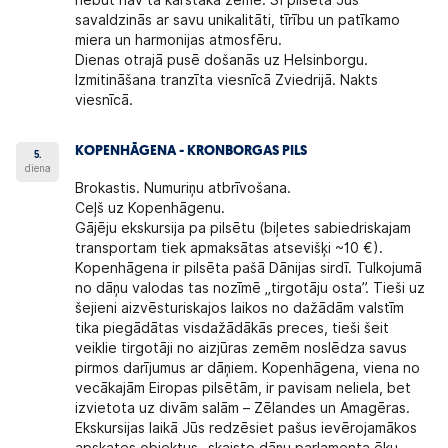
savaldzinās ar savu unikalitāti, tīrību un patīkamo
miera un harmonijas atmosfēru.
Dienas otrajā pusē došanās uz Helsinborgu.
Izmitināšana tranzīta viesnīcā Zviedrijā. Nakts
viesnīcā.
KOPENHĀGENA - KRONBORGAS PILS
5.
diena
Brokastis. Numuriņu atbrīvošana.
Ceļš uz Kopenhāgenu.
Gājēju ekskursija pa pilsētu (biļetes sabiedriskajam
transportam tiek apmaksātas atsevišķi ~10 €).
Kopenhāgena ir pilsēta pašā Dānijas sirdī. Tulkojumā
no dāņu valodas tas nozīmē „tirgotāju osta”. Tieši uz
šejieni aizvēsturiskajos laikos no dažādām valstīm
tika piegādātas visdažādākās preces, tieši šeit
veiklie tirgotāji no aizjūras zemēm noslēdza savus
pirmos darījumus ar dāņiem. Kopenhāgena, viena no
vecākajām Eiropas pilsētām, ir pavisam neliela, bet
izvietota uz divām salām – Zēlandes un Amagēras.
Ekskursijas laikā Jūs redzēsiet pašus ievērojamākos
apskates objektus- skaisto dāņu parlamenta ēku –