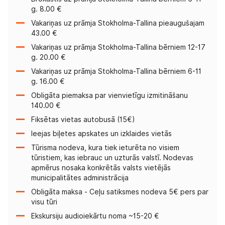
g. 8.00 €
Vakariņas uz prāmja Stokholma-Tallina pieaugušajam
43.00 €
Vakariņas uz prāmja Stokholma-Tallina bērniem 12-17
g. 20.00 €
Vakariņas uz prāmja Stokholma-Tallina bērniem 6-11
g. 16.00 €
Obligāta piemaksa par vienvietīgu izmitināšanu
140.00 €
Fiksētas vietas autobusā (15€)
Ieejas biļetes apskates un izklaides vietās
Tūrisma nodeva, kura tiek ieturēta no visiem
tūristiem, kas iebrauc un uzturās valstī. Nodevas
apmērus nosaka konkrētās valsts vietējās
municipalitātes administrācija
Obligāta maksa - Ceļu satiksmes nodeva 5€ pers par
visu tūri
Ekskursiju audioiekārtu noma ~15-20 €