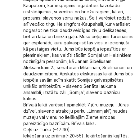
Kaupatorri, kur iespējams iegādāties kažokādu
izstrādājumus, suvenīrus no briežu ragiem, kā arī,
protams, slavenos somu nažus. Šeit varēsiet redzēt
arī vecāko tirgu Helsingfors-Kaupahalli, kur varēsiet
nogaršot ne tikai daudzveidīgas zivju delikateses,
bet arī lāča un brieža gaļu. Mūsu ceļojums turpināsies
gar esplanādi, kuru galvaspilsētas viesi ir iecienījuši
kā pastaigas vietu. Jums būs iespēja iepazīties ar
pieminekļiem, kas veltīti tādām Somijai un Helsinkiem
nozīmīgām personām, kā Janam Sibeliusam,
Aleksandram 2., senatoram Mišelinam, Snelmanam un
daudziem citiem. Apskates ekskursijas laikā Jums būs
iespēja savām acīm skatīt Somijas galvaspilsētas
unikālo arhitektūru – slaveno Senāta laukuma
ansambli, izstāžu zāli „Somija”, slaveno baznīcu
kalnos.
Brīvajā laikā varēsiet apmeklēt 7 jūru muzeju „Jūras
dzīve”, slaveno atrakciju parku „Linnamjaki”, naudas
muzeju vai vienu no lielākajām Ziemeļeiropas
pareizticīgo baznīcām. Brīvais laiks.
Ceļš uz Turku (~17:30).
Iekāpšana uz prāmja(~20:55). Iekārtošanās kajītēs.