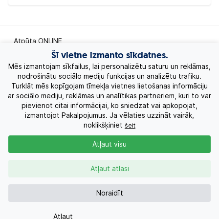
Atpūta ONLINE
Šī vietne izmanto sīkdatnes.
Ekskursiju ceļojumi
Mēs izmantojam sīkfailus, lai personalizētu saturu un reklāmas,
nodrošinātu sociālo mediju funkcijas un analizētu trafiku.
Turklāt mēs kopīgojam tīmekļa vietnes lietošanas informāciju
Eksotiskie ceļojumi
ar sociālo mediju, reklāmas un analītikas partneriem, kuri to var
pievienot citai informācijai, ko sniedzat vai apkopojat,
Labākie piedāvājumi
izmantojot Pakalpojumus. Ja vēlaties uzzināt vairāk,
noklikšķiniet
šeit
Kruīzi
Atļaut visu
Par Mums
Atļaut atlasi
Kontakti
Noraidīt
Atļaut
Pieprasījums
+371 26955551