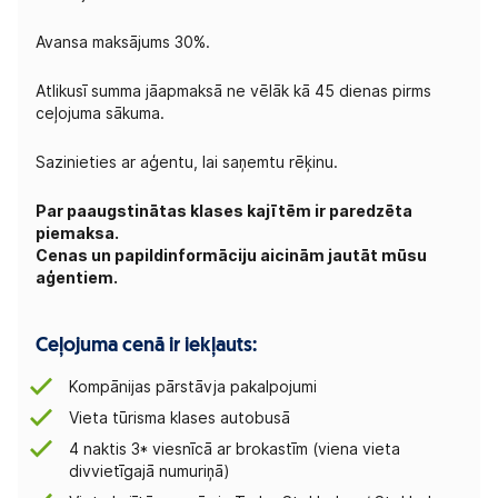
Avansa maksājums 30%.
Atlikusī summa jāapmaksā ne vēlāk kā 45 dienas pirms
ceļojuma sākuma.
Sazinieties ar aģentu, lai saņemtu rēķinu.
Par paaugstinātas klases kajītēm ir paredzēta
piemaksa.
Cenas un papildinformāciju aicinām jautāt mūsu
aģentiem.
Ceļojuma cenā ir iekļauts:
Kompānijas pārstāvja pakalpojumi
Vieta tūrisma klases autobusā
4 naktis 3* viesnīcā ar brokastīm (viena vieta
divvietīgajā numuriņā)