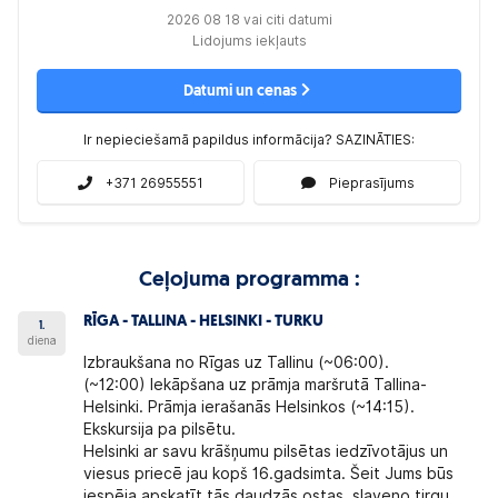
2026 08 18 vai citi datumi
Lidojums iekļauts
Datumi un cenas
Ir nepieciešamā papildus informācija? SAZINĀTIES:
+371 26955551
Pieprasījums
Ceļojuma programma :
RĪGA - TALLINA - HELSINKI - TURKU
1.
diena
Izbraukšana no Rīgas uz Tallinu (~06:00).
(~12:00) Iekāpšana uz prāmja maršrutā Tallina-
Helsinki. Prāmja ierašanās Helsinkos (~14:15).
Ekskursija pa pilsētu.
Helsinki ar savu krāšņumu pilsētas iedzīvotājus un
viesus priecē jau kopš 16.gadsimta. Šeit Jums būs
iespēja apskatīt tās daudzās ostas, slaveno tirgu