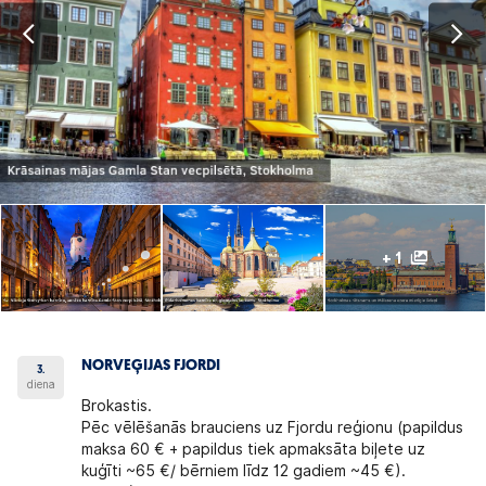
+ 1
NORVEĢIJAS FJORDI
3.
diena
Brokastis.
Pēc vēlēšanās brauciens uz Fjordu reģionu (papildus
maksa 60 € + papildus tiek apmaksāta biļete uz
kuģīti ~65 €/ bērniem līdz 12 gadiem ~45 €).