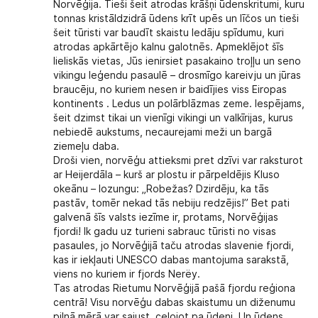
Norvēģija. Tieši šeit atrodas krāšņi ūdenskritumi, kuru
tonnas kristāldzidrā ūdens krīt upēs un līčos un tieši
šeit tūristi var baudīt skaistu ledāju spīdumu, kuri
atrodas apkārtējo kalnu galotnēs. Apmeklējot šīs
lieliskās vietas, Jūs ienirsiet pasakaino troļļu un seno
vikingu leģendu pasaulē – drosmīgo kareivju un jūras
braucēju, no kuriem nesen ir baidījies viss Eiropas
kontinents . Ledus un polārblāzmas zeme. Iespējams,
šeit dzimst tikai un vienīgi vikingi un valkīrijas, kurus
nebiedē aukstums, necaurejami meži un bargā
ziemeļu daba.
Droši vien, norvēģu attieksmi pret dzīvi var raksturot
ar Heijerdāla – kurš ar plostu ir pārpeldējis Kluso
okeānu – lozungu: „Robežas? Dzirdēju, ka tās
pastāv, tomēr nekad tās nebiju redzējis!” Bet pati
galvenā šīs valsts iezīme ir, protams, Norvēģijas
fjordi! Ik gadu uz turieni sabrauc tūristi no visas
pasaules, jo Norvēģijā taču atrodas slavenie fjordi,
kas ir iekļauti UNESCO dabas mantojuma sarakstā,
viens no kuriem ir fjords Nerёy.
Tas atrodas Rietumu Norvēģijā pašā fjordu reģiona
centrā! Visu norvēģu dabas skaistumu un diženumu
pilnā mērā var sajust, ceļojot pa ūdeni. Un ūdens