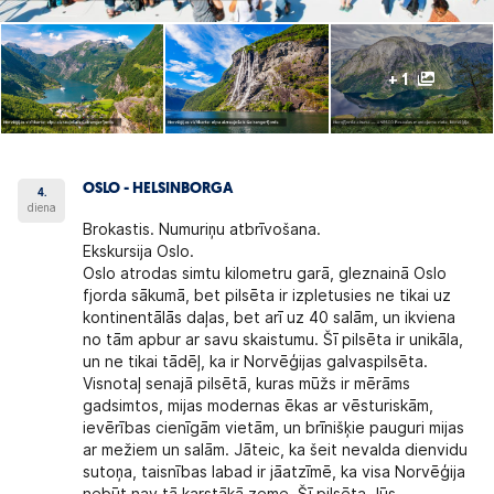
+ 1
OSLO - HELSINBORGA
4.
diena
Brokastis. Numuriņu atbrīvošana.
Ekskursija Oslo.
Oslo atrodas simtu kilometru garā, gleznainā Oslo
fjorda sākumā, bet pilsēta ir izpletusies ne tikai uz
kontinentālās daļas, bet arī uz 40 salām, un ikviena
no tām apbur ar savu skaistumu. Šī pilsēta ir unikāla,
un ne tikai tādēļ, ka ir Norvēģijas galvaspilsēta.
Visnotaļ senajā pilsētā, kuras mūžs ir mērāms
gadsimtos, mijas modernas ēkas ar vēsturiskām,
ievērības cienīgām vietām, un brīnišķie pauguri mijas
ar mežiem un salām. Jāteic, ka šeit nevalda dienvidu
sutoņa, taisnības labad ir jāatzīmē, ka visa Norvēģija
nebūt nav tā karstākā zeme. Šī pilsēta Jūs