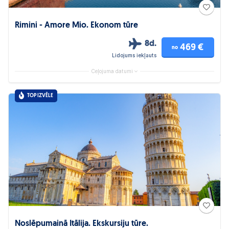
Rimini - Amore Mio. Ekonom tūre
8d.
469 €
no
Lidojums iekļauts
Ceļojuma datumi
TOP IZVĒLE
Noslēpumainā Itālija. Ekskursiju tūre.