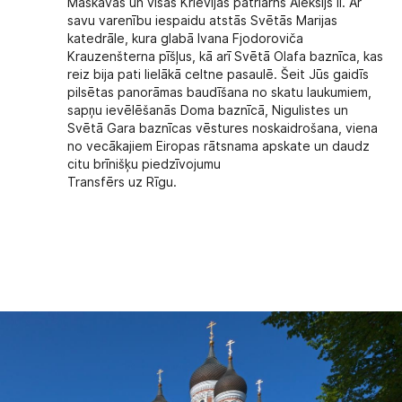
Maskavas un visas Krievijas patriarhs Aleksijs II. Ar
savu varenību iespaidu atstās Svētās Marijas
katedrāle, kura glabā Ivana Fjodoroviča
Krauzenšterna pīšļus, kā arī Svētā Olafa baznīca, kas
reiz bija pati lielākā celtne pasaulē. Šeit Jūs gaidīs
pilsētas panorāmas baudīšana no skatu laukumiem,
sapņu ievēlēšanās Doma baznīcā, Nigulistes un
Svētā Gara baznīcas vēstures noskaidrošana, viena
no vecākajiem Eiropas rātsnama apskate un daudz
citu brīnišķu piedzīvojumu
Transfērs uz Rīgu.