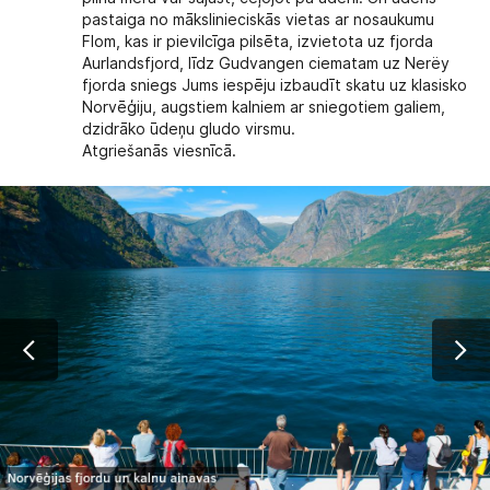
pastaiga no mākslinieciskās vietas ar nosaukumu
Flom, kas ir pievilcīga pilsēta, izvietota uz fjorda
Aurlandsfjord, līdz Gudvangen ciematam uz Nerёy
fjorda sniegs Jums iespēju izbaudīt skatu uz klasisko
Norvēģiju, augstiem kalniem ar sniegotiem galiem,
dzidrāko ūdeņu gludo virsmu.
Atgriešanās viesnīcā.