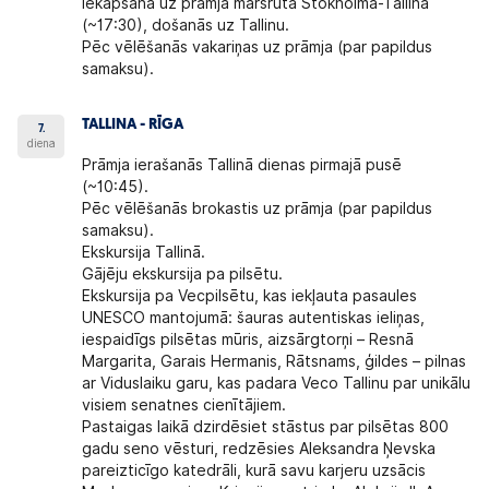
Iekāpšana uz prāmja maršrutā Stokholma-Tallina
(~17:30), došanās uz Tallinu.
Pēc vēlēšanās vakariņas uz prāmja (par papildus
samaksu).
TALLINA - RĪGA
7.
diena
Prāmja ierašanās Tallinā dienas pirmajā pusē
(~10:45).
Pēc vēlēšanās brokastis uz prāmja (par papildus
samaksu).
Ekskursija Tallinā.
Gājēju ekskursija pa pilsētu.
Ekskursija pa Vecpilsētu, kas iekļauta pasaules
UNESCO mantojumā: šauras autentiskas ieliņas,
iespaidīgs pilsētas mūris, aizsārgtorņi – Resnā
Margarita, Garais Hermanis, Rātsnams, ģildes – pilnas
ar Viduslaiku garu, kas padara Veco Tallinu par unikālu
visiem senatnes cienītājiem.
Pastaigas laikā dzirdēsiet stāstus par pilsētas 800
gadu seno vēsturi, redzēsies Aleksandra Ņevska
pareizticīgo katedrāli, kurā savu karjeru uzsācis