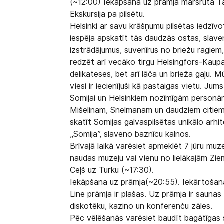
(~12:00) Iekāpšana uz prāmja maršrutā Tal
Ekskursija pa pilsētu.
Helsinki ar savu krāšņumu pilsētas iedzīvo
iespēja apskatīt tās daudzās ostas, slave
izstrādājumus, suvenīrus no briežu ragiem
redzēt arī vecāko tirgu Helsingfors-Kaupah
delikateses, bet arī lāča un brieža gaļu. M
viesi ir iecienījuši kā pastaigas vietu. Jum
Somijai un Helsinkiem nozīmīgām personā
Mišelinam, Snelmanam un daudziem citiem.
skatīt Somijas galvaspilsētas unikālo arhi
„Somija”, slaveno baznīcu kalnos.
Brīvajā laikā varēsiet apmeklēt 7 jūru muze
naudas muzeju vai vienu no lielākajām Ziem
Ceļš uz Turku (~17:30).
Iekāpšana uz prāmja(~20:55). Iekārtošanās
Line prāmja ir plašas. Uz prāmja ir saunas a
diskotēku, kazino un konferenču zāles.
Pēc vēlēšanās varēsiet baudīt bagātīgas 