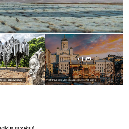
+ 1
apildus samaksu).