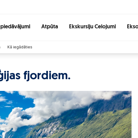
 piedāvājumi
Atpūta
Ekskursiju Celojumi
Ekso
s
Kā iegādāties
ijas fjordiem.