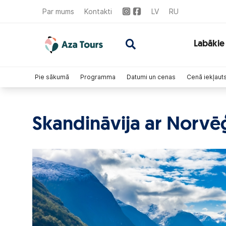
Par mums
Kontakti
LV
RU
Labākie
Pie sākumā
Programma
Datumi un cenas
Cenā iekļaut
Skandināvija ar Norvēģ