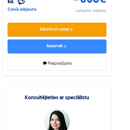
6d.
Cenā iekļauts
Lidojums iekļauts
Datumi un cenas
Rezervēt
Pieprasījums
Konsultējieties ar speciālistu