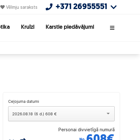
+371 26955551
Vēlmju saraksts
tika
Kruīzi
Karstie piedāvājumi
Ceļojuma datumi
2026.08.18 (6 d.) 608 €
Personai divvietīgā numurā
608
€
No