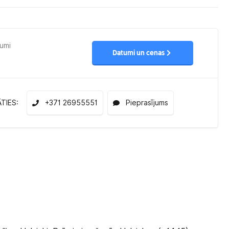
tumi
Datumi un cenas
ĀTIES:
+371 26955551
Pieprasījums