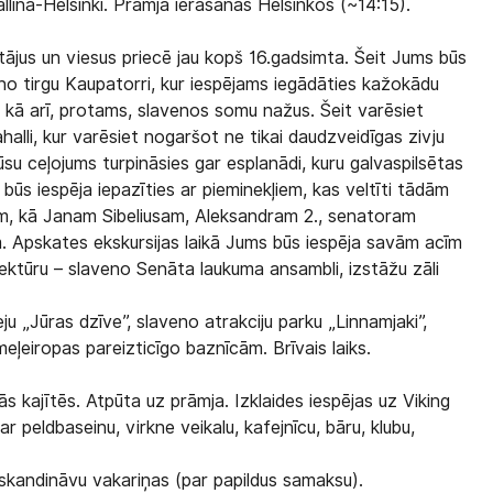
lina-Helsinki. Prāmja ierašanās Helsinkos (~14:15).
tājus un viesus priecē jau kopš 16.gadsimta. Šeit Jums būs
no tirgu Kaupatorri, kur iespējams iegādāties kažokādu
, kā arī, protams, slavenos somu nažus. Šeit varēsiet
alli, kur varēsiet nogaršot ne tikai daudzveidīgas zivju
ūsu ceļojums turpināsies gar esplanādi, kuru galvaspilsētas
s būs iespēja iepazīties ar pieminekļiem, kas veltīti tādām
m, kā Janam Sibeliusam, Aleksandram 2., senatoram
 Apskates ekskursijas laikā Jums būs iespēja savām acīm
tektūru – slaveno Senāta laukuma ansambli, izstāžu zāli
ju „Jūras dzīve”, slaveno atrakciju parku „Linnamjaki”,
eļeiropas pareizticīgo baznīcām. Brīvais laiks.
 kajītēs. Atpūta uz prāmja. Izklaides iespējas uz Viking
r peldbaseinu, virkne veikalu, kafejnīcu, bāru, klubu,
skandināvu vakariņas (par papildus samaksu).