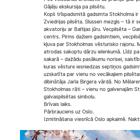
Gājēju ekskursija pa pilsētu.
Kopš trīspadsmitā gadsimta Stokholma ir li
Zviedrijas pilsēta. Slussen mezgls – tā i
akvatoriju ar Baltijas jūru. Vecpilsēta – G
centrs. Pirms dažiem gadsimtiem, vecpilsē
kļuva par Stokholmas vēsturisko rajonu. 
atrodas sakoptu dārzu ielenkumā. Līdz pa
sakarā – dažādu pasākumu norisei, saistībā
kuras vēsture iesniedzas septiņos gadsim
uzskatīta par vienu no vecākajiem pilsēta
dibinātāja Jarla Birgera vārdā. No Mēlare
Stokholmas rāti – vienu no galvenajām St
galvaspilsētas simbolu.
Brīvais laiks.
Pārbrauciens uz Oslo.
Izmitināšana viesnīcā Oslo apkaimē. Nakt