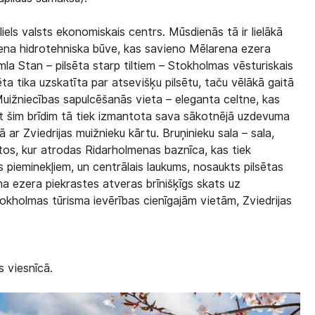
els valsts ekonomiskais centrs. Mūsdienās tā ir lielākā
r sena hidrotehniska būve, kas savieno Mēlarena ezera
amla Stan – pilsēta starp tiltiem – Stokholmas vēsturiskais
ta tika uzskatīta par atsevišķu pilsētu, taču vēlākā gaitā
Muižniecības sapulcēšanās vieta – eleganta celtne, kas
t šim brīdim tā tiek izmantota sava sākotnējā uzdevuma
 ar Zviedrijas muižnieku kārtu. Bruņinieku sala – sala,
tos, kur atrodas Ridarholmenas baznīca, kas tiek
s pieminekļiem, un centrālais laukums, nosaukts pilsētas
na ezera piekrastes atveras brīnišķīgs skats uz
okholmas tūrisma ievērības cienīgajām vietām, Zviedrijas
s viesnīcā.