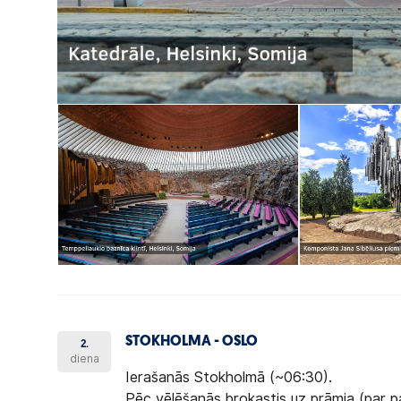
STOKHOLMA - OSLO
2.
diena
Ierašanās Stokholmā (~06:30).
Pēc vēlēšanās brokastis uz prāmja (par p