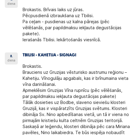
diena
Brokastis. Brīvais laiks uz jūras.
Pēcpusdienā izbraukšana uz Tbilisi.
Pa ceļam - pusdienas uz kalna pārejas (pēc
vēlēšanās, par papildmaksu iekļauta degustācijas
pakete).
Ierašanās Tbilisi. Iekārtošanās viesnīcā.
TBILISI - KAHETIJA - SIGNAGI
8.
diena
Brokastis.
Brauciens uz Gruzijas vēsturisko austrumu reģionu –
Kahetiju. Vīnogulāju apgabals, kas ir brīnumaina vieta
vīna darināšanai.
Apmeklēsim Gruzijas Vīna rupnīcu (pēc vēlēšanās,
par papildmaksu iekļauta degustācijas pakete)
Tālāk dosieties uz Bodbe, slaveno sieviešu klosteri
Gruzijā, kas ir vispāratzīts Gruzijas svētums. Klosteri
dibināja Sv. Nino apbedīšanas vietā, un tā ir viena no
pirmajām kristiešu kulta celtnēm Gruzijas teritorijā.
Saskaņā ar leģendu, klosteri dibināja pēc cara Miriana
pavēles, Nino laikabiedra. Te būs iespēja nobaudīt