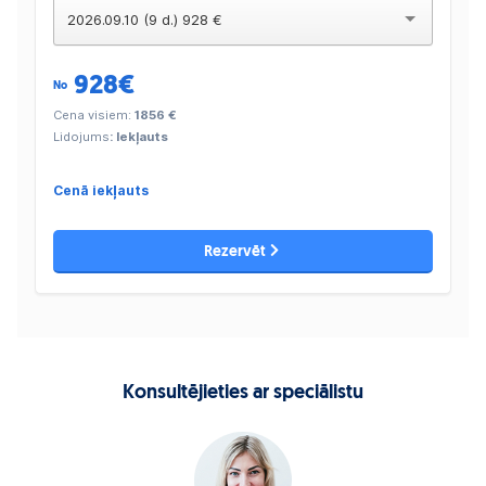
2026.09.10 (9 d.) 928 €
928
€
No
Cena visiem:
1856 €
Lidojums
: Iekļauts
Cenā iekļauts
Rezervēt
Konsultējieties ar speciālistu