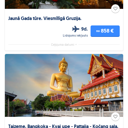
Jaunā Gada tūre. Viesmīlīgā Gruzija.
9d.
858 €
no
Lidojums iekļauts
Ceļojuma datumi
Taizeme. Bangkoka - Kvai upe - Pattaija - Kočang sala.