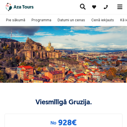
+371 269555
Pie sākumā
Programma
Datumi un cenas
Cenā iekļauts
Kā 
Ceļojumi
Ekskursiju
pa Eiropu
Karstie
Kruīzi
ceļojumi
(ar
piedāvājumi
lidmašīnu)
Viesmīlīgā Gruzija.
928
€
No