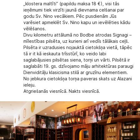
„klostera maltīti” (papildu maksa 18 €), visi tās
ieņēmumi tiek virzīti jaunā dievnama celšanai par
godu Sv. Nino vecākiem. Pēc pusdienām Jūs
varēsiet apmeklēt Sv. Nino kapu un ievēlēties kādu
vēlēšanos.
Divu kilometru attālumā no Bodbe atrodas Signagi –
mīlestības pilsēta, uz kurieni arī vedīs tālākais ceļš.
Pilsēta ir uzradusies nojauktā cietokšņa vietā, tāpēc
tā ir it kā ieskauta trīsstūrī, ko veido labi
saglabājusies pilsētas siena, torņi un vārti. Pilsētā ir
saglabāti 19. gs. dzīvojamo māju arhitektūras paraugi
Dienviditāļu klasicisma stilā ar gruzīnu elementiem.
No jebkura cietokšņa torņa paveras skats uz Alazani
ieleju.
Atgriešanās viesnīcā. Nakts viesnīcā.