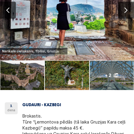
+ 2
GUDAURI - KAZBEGI
3.
diena
Brokastis.
Tūre “Ļermontova pēdās (tā laika Gruzijas Kara ceļš
Kazbegi)” papildu maksa 45 €.