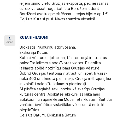
ieņem pirmo vietu Gruzijas eksportā, pēc ierašanās
uzreiz varēsiet nogaršot īstu Bordžomi ūdeni!
Bordžomi avotu apmeklēšana - ieejas biļete ap 1 €.
Ceļš uz Kutaisi pusi. Nakts tranzīta viesnīcā.
KUTAISI - BATUMI
5.
diena
Brokastis. Numuriņu atbrīvošana.
Ekskursija Kutaisi.
Kutaisi vēsture ir ļoti sena, tās teritorijā ir atrastas
paleolīta laikmeta apdzīvotas vietas. Paleolīta
laikmets spēlē nozīmīgu lomu Gruzijas vēsturē.
Šobrīd Gruzijas teritorijā ir atrasti un izpētīti vairāk
nekā 400 šī laikmeta pieminekļi. Gruzijā ir 6 rajoni, kur
ir izplatīti paleolīta laikmeta pieminekļi.
Šī pilsēta saglabā savu nozīmi kā svarīgs Gruzijas
kultūras centrs. Apskates ekskursijas laikā mēs
aplūkosim un apmeklēsim Mocameta klosteri. Šeit Jūs
varēsiet ievēlēties viskvēlāko vēlmi un tā noteikti
piepildīsies.
Ceļš uz Batumi. Ekskursija Batumi.