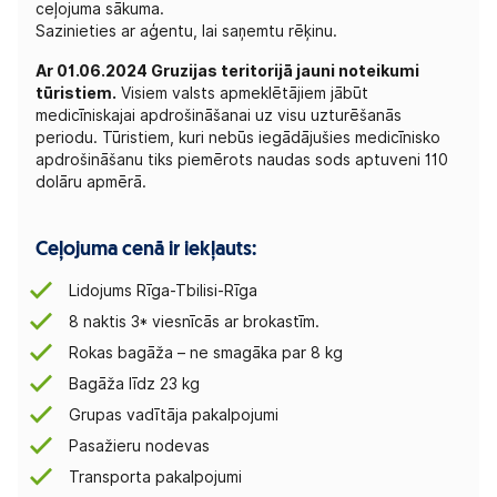
ceļojuma sākuma.
Sazinieties ar aģentu, lai saņemtu rēķinu.
Ar 01.06.2024 Gruzijas teritorijā jauni noteikumi
tūristiem.
Visiem valsts apmeklētājiem jābūt
medicīniskajai apdrošināšanai uz visu uzturēšanās
periodu. Tūristiem, kuri nebūs iegādājušies medicīnisko
apdrošināšanu tiks piemērots naudas sods aptuveni 110
dolāru apmērā.
Ceļojuma cenā ir iekļauts:
Lidojums Rīga-Tbilisi-Rīga
8 naktis 3* viesnīcās ar brokastīm.
Rokas bagāža – ne smagāka par 8 kg
Bagāža līdz 23 kg
Grupas vadītāja pakalpojumi
Pasažieru nodevas
Transporta pakalpojumi