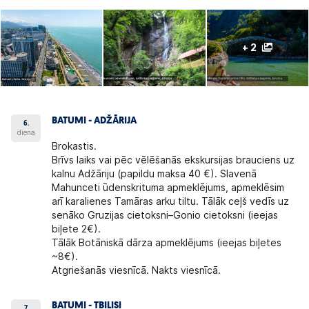
+ 2
BATUMI - ADŽĀRIJA
6.
diena
Brokastis.
Brīvs laiks vai pēc vēlēšanās ekskursijas brauciens uz
kalnu Adžāriju (papildu maksa 40 €). Slavenā
Mahunceti ūdenskrituma apmeklējums, apmeklēsim
arī karalienes Tamāras arku tiltu. Tālāk ceļš vedīs uz
senāko Gruzijas cietoksni–Gonio cietoksni (ieejas
biļete 2€).
Tālāk Botāniskā dārza apmeklējums (ieejas biļetes
~8€).
Atgriešanās viesnīcā. Nakts viesnīcā.
BATUMI - TBILISI
7.