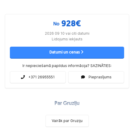
928
€
No
2026 09 10 vai citi datumi
Lidojums iekļauts
Datumi un cenas
Ir nepieciešamā papildus informācija? SAZINĀTIES:
+371 26955551
Pieprasījums
Par Gruziju
Vairāk par Gruziju