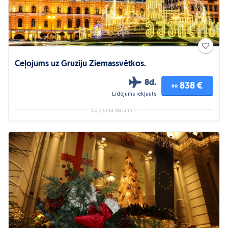
Ceļojums uz Gruziju Ziemassvētkos.
8d.
838 €
no
Lidojums iekļauts
Ceļojuma datumi