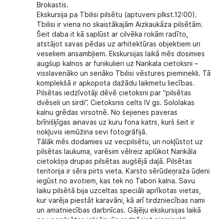
Brokastis.
Ekskursija pa Tbilisi pilsētu (aptuveni plkst.12:00).
Tbilisi ir viena no skaistākajām Aizkaukāza pilsētām.
Šeit daba it kā saplūst ar cilvēka rokām radīto,
atstājot savas pēdas uz arhitektūras objektiem un
veseliem ansambļiem. Ekskursijas laikā mēs dosimies
augšup kalnos ar funikulieri uz Narikala cietoksni –
visslavenāko un senāko Tbilisi vēstures pieminekli. Tā
komplekšā ir apkopota dažādu laikmetu liecības.
Pilsētas iedzīvotāji dēvē cietoksni par “pilsētas
dvēseli un sirdi”. Cietoksnis celts IV gs. Sololakas
kalnu grēdas virsotnē. No šejienes paveras
brīnišķīgas ainavas uz kuru fona katrs, kurš šeit ir
nokļuvis iemūžina sevi fotogrāfijā.
Tālāk mēs dodamies uz vecpilsētu, un nokļūstot uz
pilsētas laukuma, varēsim vēlreiz aplūkot Narikāla
cietokšņa drupas pilsētas augšējā daļā. Pilsētas
teritorija ir sēra pirts vieta. Karsto sērūdeņraža ūdeni
iegūst no avotiem, kas tek no Tabori kalna. Savu
laiku pilsētā bija uzceltas speciāli aprīkotas vietas,
kur varēja piestāt karavāni, kā arī tirdzniecības nami
un amatniecības darbnīcas. Gājēju ekskursijas laikā