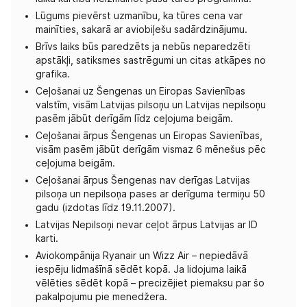
Lūgums pievērst uzmanību, ka tūres cena var
mainīties, sakarā ar aviobiļešu sadārdzinājumu.
Brīvs laiks būs paredzēts ja nebūs neparedzēti
apstākļi, satiksmes sastrēgumi un citas atkāpes no
grafika.
Ceļošanai uz Šengenas un Eiropas Savienības
valstīm, visām Latvijas pilsoņu un Latvijas nepilsoņu
pasēm jābūt derīgām līdz ceļojuma beigām.
Ceļošanai ārpus Šengenas un Eiropas Savienības,
visām pasēm jābūt derīgām vismaz 6 mēnešus pēc
ceļojuma beigām.
Ceļošanai ārpus Šengenas nav derīgas Latvijas
pilsoņa un nepilsoņa pases ar derīguma termiņu 50
gadu (izdotas līdz 19.11.2007).
Latvijas Nepilsoņi nevar ceļot ārpus Latvijas ar ID
karti.
Aviokompānija Ryanair un Wizz Air – nepiedāvā
iespēju lidmašīnā sēdēt kopā. Ja lidojuma laikā
vēlēties sēdēt kopā – precizējiet piemaksu par šo
pakalpojumu pie menedžera.