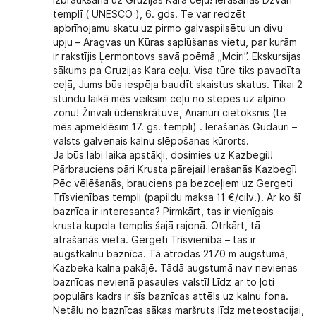
Izbraukšana uz Gruzijas Kara ceļu! Ierašanās Džvari
templī ( UNESCO ), 6. gds. Te var redzēt
apbrīnojamu skatu uz pirmo galvaspilsētu un divu
upju – Aragvas un Kūras saplūšanas vietu, par kurām
ir rakstījis Ļermontovs savā poēmā „Mciri”. Ekskursijas
sākums pa Gruzijas Kara ceļu. Visa tūre tiks pavadīta
ceļā, Jums būs iespēja baudīt skaistus skatus. Tikai 2
stundu laikā mēs veiksim ceļu no stepes uz alpīno
zonu! Žinvali ūdenskrātuve, Ananuri cietoksnis (te
mēs apmeklēsim 17. gs. templi) . Ierašanās Gudauri –
valsts galvenais kalnu slēpošanas kūrorts.
Ja būs labi laika apstākļi, dosimies uz Kazbegi!!
Pārbrauciens pāri Krusta pārejai! Ierašanās Kazbegī!
Pēc vēlēšanās, brauciens pa bezceļiem uz Gergeti
Trīsvienības templi (papildu maksa 11 €/cilv.). Ar ko šī
baznīca ir interesanta? Pirmkārt, tas ir vienīgais
krusta kupola templis šajā rajonā. Otrkārt, tā
atrašanās vieta. Gergeti Trīsvienība – tas ir
augstkalnu baznīca. Tā atrodas 2170 m augstumā,
Kazbeka kalna pakājē. Tādā augstumā nav nevienas
baznīcas nevienā pasaules valstī! Līdz ar to ļoti
populārs kadrs ir šīs baznīcas attēls uz kalnu fona.
Netālu no baznīcas sākas maršruts līdz meteostacijai,