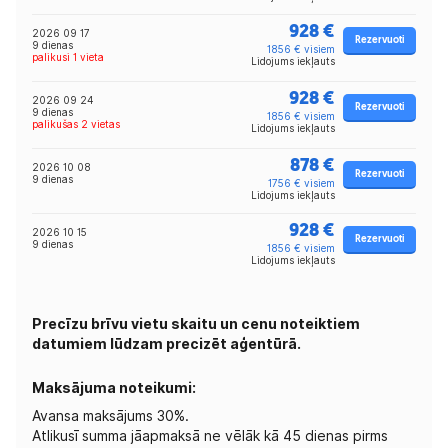
928 €
2026 09 17
Rezervuoti
9 dienas
1856 € visiem
palikusi 1 vieta
Lidojums iekļauts
928 €
2026 09 24
Rezervuoti
9 dienas
1856 € visiem
palikušas 2 vietas
Lidojums iekļauts
878 €
2026 10 08
Rezervuoti
9 dienas
1756 € visiem
Lidojums iekļauts
928 €
2026 10 15
Rezervuoti
9 dienas
1856 € visiem
Lidojums iekļauts
Precīzu brīvu vietu skaitu un cenu noteiktiem
datumiem lūdzam precizēt aģentūrā.
Maksājuma noteikumi:
Avansa maksājums 30%.
Atlikusī summa jāapmaksā ne vēlāk kā 45 dienas pirms