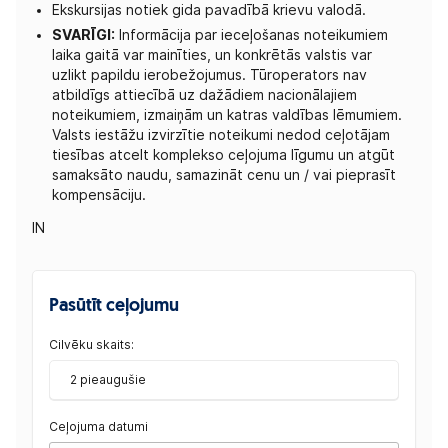
Ekskursijas notiek gida pavadībā krievu valodā.
SVARĪGI:
Informācija par ieceļošanas noteikumiem
laika gaitā var mainīties, un konkrētās valstis var
uzlikt papildu ierobežojumus. Tūroperators nav
atbildīgs attiecībā uz dažādiem nacionālajiem
noteikumiem, izmaiņām un katras valdības lēmumiem.
Valsts iestāžu izvirzītie noteikumi nedod ceļotājam
tiesības atcelt komplekso ceļojuma līgumu un atgūt
samaksāto naudu, samazināt cenu un / vai pieprasīt
kompensāciju.
IN
Pasūtīt ceļojumu
Cilvēku skaits:
2 pieaugušie
Ceļojuma datumi