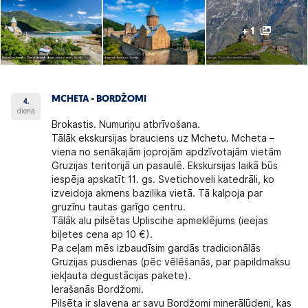
+ 1
MCHETA - BORDŽOMI
4.
diena
Brokastis. Numuriņu atbrīvošana.
Tālāk ekskursijas brauciens uz Mchetu. Mcheta –
viena no senākajām joprojām apdzīvotajām vietām
Gruzijas teritorijā un pasaulē. Ekskursijas laikā būs
iespēja apskatīt 11. gs. Svetichoveli katedrāli, ko
izveidoja akmens bazilika vietā. Tā kalpoja par
gruzīnu tautas garīgo centru.
Tālāk alu pilsētas Upliscihe apmeklējums (ieejas
biļetes cena ap 10 €).
Pa ceļam mēs izbaudīsim gardās tradicionālās
Gruzijas pusdienas (pēc vēlēšanās, par papildmaksu
iekļauta degustācijas pakete).
Ierašanās Bordžomi.
Pilsēta ir slavena ar savu Bordžomi minerālūdeni, kas