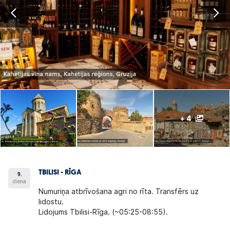
+ 4
TBILISI - RĪGA
9.
diena
Numuriņa atbrīvošana agri no rīta. Transfērs uz
lidostu.
Lidojums Tbilisi-Rīga. (~05:25-08:55).