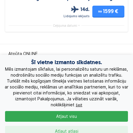
14d.
1599 €
no
Lidojums iekļauts
Ceļojuma datumi
Atpūta ONLINE
Šī vietne izmanto sīkdatnes.
Ekskursiju ceļojumi
Mēs izmantojam sīkfailus, lai personalizētu saturu un reklāmas,
nodrošinātu sociālo mediju funkcijas un analizētu trafiku.
Turklāt mēs kopīgojam tīmekļa vietnes lietošanas informāciju
Eksotiskie ceļojumi
ar sociālo mediju, reklāmas un analītikas partneriem, kuri to var
pievienot citai informācijai, ko sniedzat vai apkopojat,
Labākie piedāvājumi
izmantojot Pakalpojumus. Ja vēlaties uzzināt vairāk,
noklikšķiniet
šeit
Kruīzi
Atļaut visu
Par Mums
Atļaut atlasi