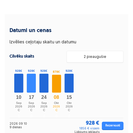
Datumi un cenas
Izvēlies ceļotaju skaitu un datumu
Cilvēku skaits
2 pieaugušie
928 €
2026 09 10
Rezervuoti
9 dienas
1856 € visiem
Lidojums iekļauts