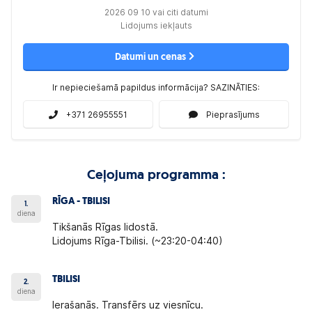
2026 09 10 vai citi datumi
Lidojums iekļauts
Datumi un cenas
Ir nepieciešamā papildus informācija? SAZINĀTIES:
+371 26955551
Pieprasījums
Ceļojuma programma :
RĪGA - TBILISI
1.
diena
Tikšanās Rīgas lidostā.
Lidojums Rīga-Tbilisi. (~23:20-04:40)
TBILISI
2.
diena
Ierašanās. Transfērs uz viesnīcu.