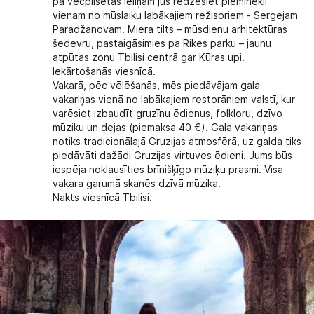
pa vecpilsētas ieliņām jūs redzēsiet pieminekli
vienam no mūslaiku labākajiem režisoriem - Sergejam
Paradžanovam. Miera tilts – mūsdienu arhitektūras
šedevru, pastaigāsimies pa Rikes parku – jaunu
atpūtas zonu Tbilisi centrā gar Kūras upi.
Iekārtošanās viesnīcā.
Vakarā, pēc vēlēšanās, mēs piedāvājam gala
vakariņas vienā no labākajiem restorāniem valstī, kur
varēsiet izbaudīt gruzīnu ēdienus, folkloru, dzīvo
mūziku un dejas (piemaksa 40 €). Gala vakariņas
notiks tradicionālajā Gruzijas atmosfērā, uz galda tiks
piedāvāti dažādi Gruzijas virtuves ēdieni. Jums būs
iespēja noklausīties brīnišķīgo mūziķu prasmi. Visa
vakara garumā skanēs dzīvā mūzika.
Nakts viesnīcā Tbilisi.