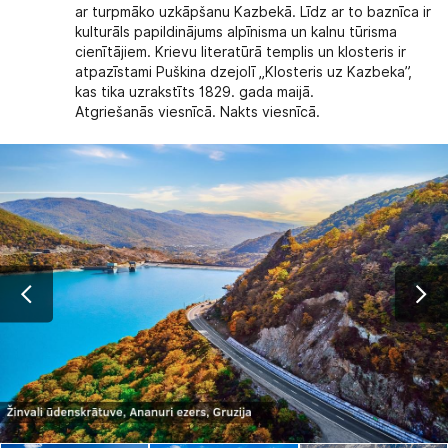
ar turpmāko uzkāpšanu Kazbekā. Līdz ar to baznīca ir
kulturāls papildinājums alpīnisma un kalnu tūrisma
cienītājiem. Krievu literatūrā templis un klosteris ir
atpazīstami Puškina dzejolī „Klosteris uz Kazbeka”,
kas tika uzrakstīts 1829. gada maijā.
Atgriešanās viesnīcā. Nakts viesnīcā.