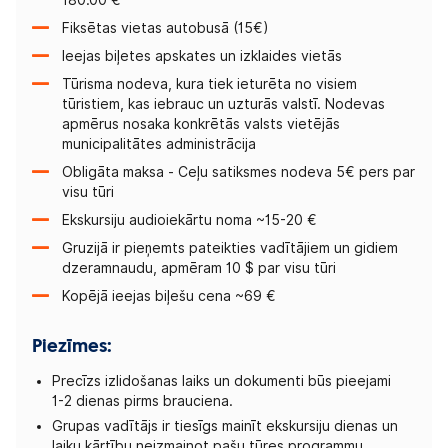
Fiksētas vietas autobusā (15€)
Ieejas biļetes apskates un izklaides vietās
Tūrisma nodeva, kura tiek ieturēta no visiem
tūristiem, kas iebrauc un uzturās valstī. Nodevas
apmērus nosaka konkrētās valsts vietējās
municipalitātes administrācija
Obligāta maksa - Ceļu satiksmes nodeva 5€ pers par
visu tūri
Ekskursiju audioiekārtu noma ~15-20 €
Gruzijā ir pieņemts pateikties vadītājiem un gidiem
dzeramnaudu, apmēram 10 $ par visu tūri
Kopējā ieejas biļešu cena ~69 €
Piezīmes:
Precīzs izlidošanas laiks un dokumenti būs pieejami
1-2 dienas pirms brauciena.
Grupas vadītājs ir tiesīgs mainīt ekskursiju dienas un
laiku kārtību neizmainot pašu tūres programmu.