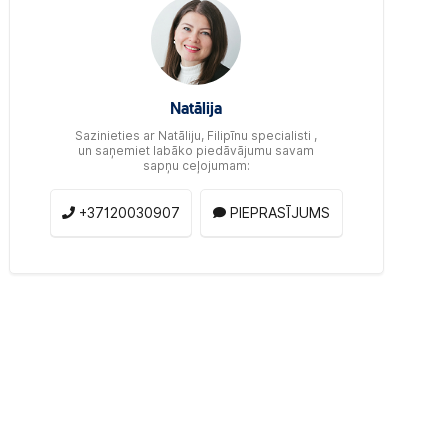
Natālija
Sazinieties ar Natāliju, Filipīnu specialisti ,
un saņemiet labāko piedāvājumu savam
sapņu ceļojumam:
+37120030907
PIEPRASĪJUMS