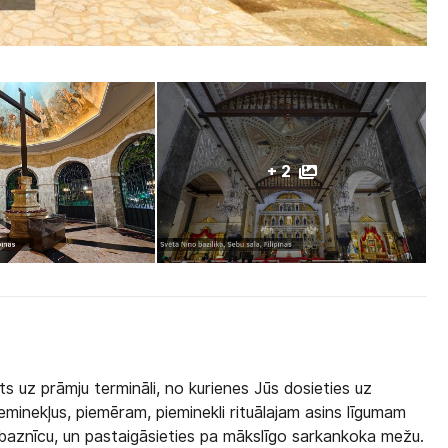
+ 2
s uz prāmju termināli, no kurienes Jūs dosieties uz
eminekļus, piemēram, pieminekli rituālajam asins līgumam
s baznīcu, un pastaigāsieties pa mākslīgo sarkankoka mežu.