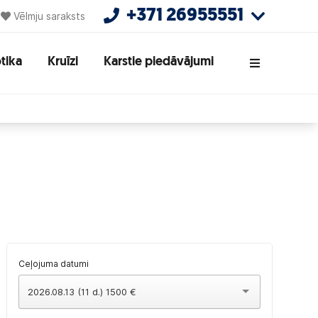
+371 26955551
Vēlmju saraksts
tika
Kruīzi
Karstie piedāvājumi
Ceļojuma datumi
2026.08.13 (11 d.) 1500 €