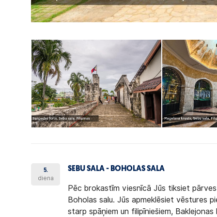
SEBU SALA - BOHOLAS SALA
5.
diena
Pēc brokastīm viesnīcā Jūs tiksiet pārvest
Boholas salu. Jūs apmeklēsiet vēstures pi
starp spāņiem un filipīniešiem, Baklejona