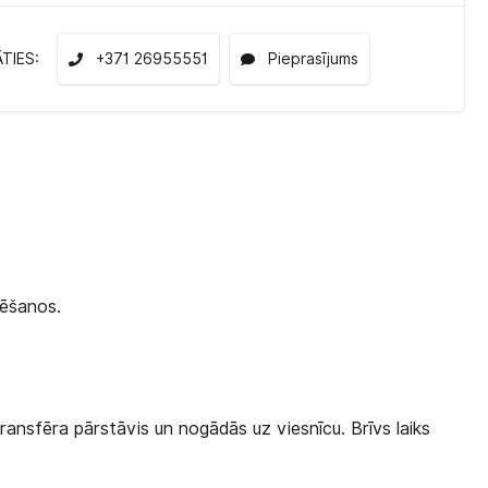
ĀTIES:
+371 26955551
Pieprasījums
sēšanos.
ransfēra pārstāvis un nogādās uz viesnīcu. Brīvs laiks