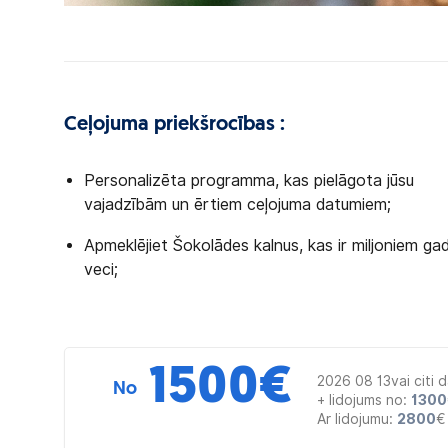
Ceļojuma priekšrocības :
Personalizēta programma, kas pielāgota jūsu
vajadzībām un ērtiem ceļojuma datumiem;
Apmeklējiet Šokolādes kalnus, kas ir miljoniem ga
veci;
1500
€
2026 08 13vai citi 
No
+ lidojums no:
1300
Ar lidojumu:
2800
€