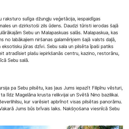
u raksturo sulīga džungļu veģetācija, iespaidīgas
males un dzirkstoši zils ūdens. Daudzi tūristi ierodas šajā
populārākajām Sebu un Malapaskuas salās. Malapaskua, kas
ns no labākajiem niršanas galamērķiem šajā valsts daļā,
 eksotisku jūras dzīvi. Sebu sala un pilsēta īpaši patiks
it atradīsiet plašu iepirkšanās centru, kazino, restorānu,
īcā Sebu salā.
ija pa Sebu pilsētu, kas ļaus Jums iepazīt Filipīnu vēsturi,
līdz Magelāna krusta relikvijai un Svētā Nino bazilikai.
verlihilsu, kur varēsiet apbrīnot visas pilsētas panorāmu.
. Vakarā Jums būs brīvais laiks. Nakšņošana viesnīcā Sebu