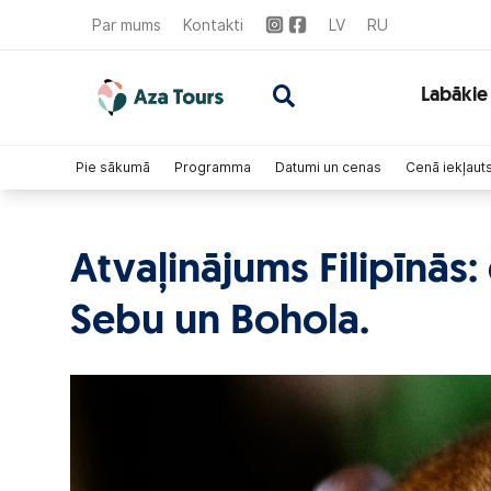
Par mums
Kontakti
LV
RU
Labākie
Pie sākumā
Programma
Datumi un cenas
Cenā iekļaut
Atvaļinājums Filipīnās:
Sebu un Bohola.