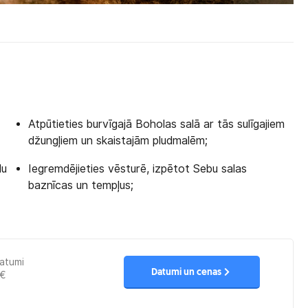
Atpūtieties burvīgajā Boholas salā ar tās sulīgajiem
džungļiem un skaistajām pludmalēm;
du
Iegremdējieties vēsturē, izpētot Sebu salas
baznīcas un tempļus;
datumi
Datumi un cenas
€