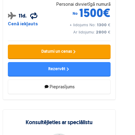
Personai divvietīgā numurā
1500
€
No
11d.
Cenā iekļauts
+ lidojums No:
1300
€
Ar lidojumu:
2800
€
Datumi un cenas
Rezervēt
Pieprasījums
Konsultējieties ar speciālistu