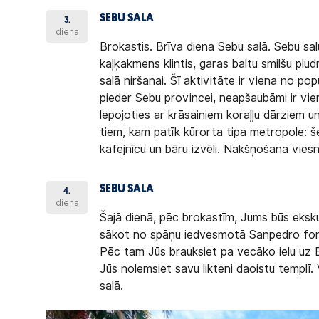
SEBU SALA
3.
diena
Brokastis. Brīva diena Sebu salā. Sebu sal
kaļķakmens klintis, garas baltu smilšu plud
salā niršanai. Šī aktivitāte ir viena no 
pieder Sebu provincei, neapšaubāmi ir vie
lepojoties ar krāsainiem koraļļu dārziem un
tiem, kam patīk kūrorta tipa metropole: še
kafejnīcu un bāru izvēli. Nakšņošana viesn
SEBU SALA
4.
diena
Šajā dienā, pēc brokastīm, Jums būs ekskurs
sākot no spāņu iedvesmotā Sanpedro forta 
Pēc tam Jūs brauksiet pa vecāko ielu uz Be
Jūs nolemsiet savu likteni daoistu templī
salā.