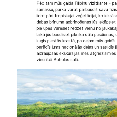
Pēc tam mūs gaida Filipīnu vizītkarte - pas
samaksu, parkā varat pārbaudīt savu fizisk
lidot pāri tropiskajai veģetācijai, ko iekr
dabas brīnuma apbrīnošanas jūs iekāpsiet
pie upes varēsiet redzēt vienu no jaukākaji
laikā jūs baudīsiet piknika stila pusdienas,
kuģis piestās krastā, pa ceļam mūs gaidīs tra
parādīs jums nacionālās dejas un sasildīs j
aizraujošās ekskursijas mēs atgriezīsimie
viesnīcā Boholas salā.