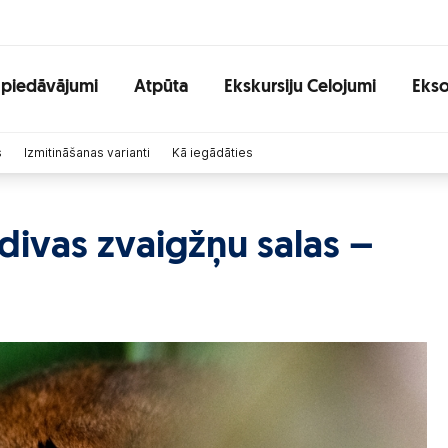
 piedāvājumi
Atpūta
Ekskursiju Celojumi
Ekso
s
Izmitināšanas varianti
Kā iegādāties
 divas zvaigžņu salas –