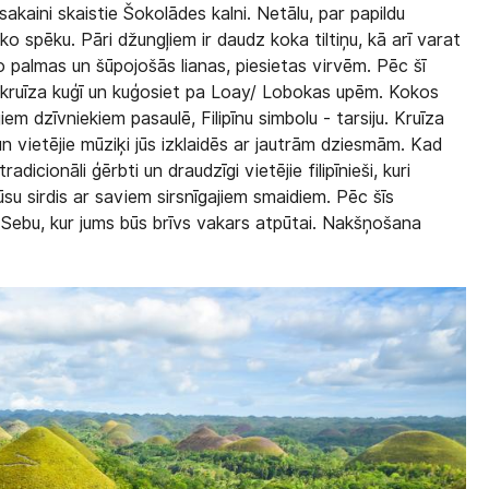
akaini skaistie Šokolādes kalni. Netālu, par papildu
o spēku. Pāri džungļiem ir daudz koka tiltiņu, kā arī varat
āso palmas un šūpojošās lianas, piesietas virvēm. Pēc šī
 kruīza kuģī un kuģosiet pa Loay/ Lobokas upēm. Kokos
em dzīvniekiem pasaulē, Filipīnu simbolu - tarsiju. Kruīza
 un vietējie mūziķi jūs izklaidēs ar jautrām dziesmām. Kad
dicionāli ģērbti un draudzīgi vietējie filipīnieši, kuri
ūsu sirdis ar saviem sirsnīgajiem smaidiem. Pēc šīs
s Sebu, kur jums būs brīvs vakars atpūtai. Nakšņošana