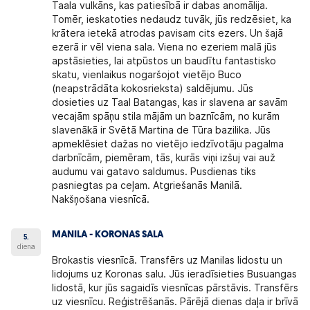
Taala vulkāns, kas patiesībā ir dabas anomālija.
Tomēr, ieskatoties nedaudz tuvāk, jūs redzēsiet, ka
krātera ietekā atrodas pavisam cits ezers. Un šajā
ezerā ir vēl viena sala. Viena no ezeriem malā jūs
apstāsieties, lai atpūstos un baudītu fantastisko
skatu, vienlaikus nogaršojot vietējo Buco
(neapstrādāta kokosrieksta) saldējumu. Jūs
dosieties uz Taal Batangas, kas ir slavena ar savām
vecajām spāņu stila mājām un baznīcām, no kurām
slavenākā ir Svētā Martina de Tūra bazilika. Jūs
apmeklēsiet dažas no vietējo iedzīvotāju pagalma
darbnīcām, piemēram, tās, kurās viņi izšuj vai auž
audumu vai gatavo saldumus. Pusdienas tiks
pasniegtas pa ceļam. Atgriešanās Manilā.
Nakšņošana viesnīcā.
MANILA - KORONAS SALA
5.
diena
Brokastis viesnīcā. Transfērs uz Manilas lidostu un
lidojums uz Koronas salu. Jūs ieradīsieties Busuangas
lidostā, kur jūs sagaidīs viesnīcas pārstāvis. Transfērs
uz viesnīcu. Reģistrēšanās. Pārējā dienas daļa ir brīvā