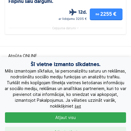
Filipīnu salu dārgumi.
12d.
2255 €
no
ar lidojumu 3205 €
Ceļojuma datumi
Atpūta ONLINE
Šī vietne izmanto sīkdatnes.
Ekskursiju ceļojumi
Mēs izmantojam sīkfailus, lai personalizētu saturu un reklāmas,
nodrošinātu sociālo mediju funkcijas un analizētu trafiku.
Turklāt mēs kopīgojam tīmekļa vietnes lietošanas informāciju
Eksotiskie ceļojumi
ar sociālo mediju, reklāmas un analītikas partneriem, kuri to var
pievienot citai informācijai, ko sniedzat vai apkopojat,
Labākie piedāvājumi
izmantojot Pakalpojumus. Ja vēlaties uzzināt vairāk,
noklikšķiniet
šeit
Kruīzi
Atļaut visu
Par Mums