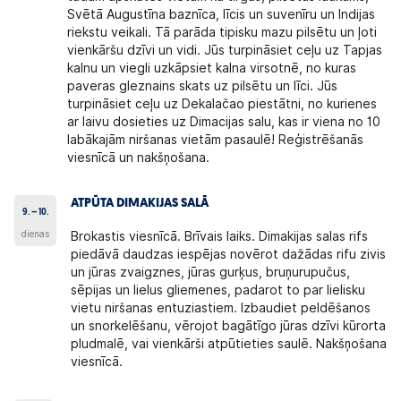
Svētā Augustīna baznīca, līcis un suvenīru un Indijas
riekstu veikali. Tā parāda tipisku mazu pilsētu un ļoti
vienkāršu dzīvi un vidi. Jūs turpināsiet ceļu uz Tapjas
kalnu un viegli uzkāpsiet kalna virsotnē, no kuras
paveras gleznains skats uz pilsētu un līci. Jūs
turpināsiet ceļu uz Dekalačao piestātni, no kurienes
ar laivu dosieties uz Dimacijas salu, kas ir viena no 10
labākajām niršanas vietām pasaulē! Reģistrēšanās
viesnīcā un nakšņošana.
ATPŪTA DIMAKIJAS SALĀ
9. – 10.
dienas
Brokastis viesnīcā. Brīvais laiks. Dimakijas salas rifs
piedāvā daudzas iespējas novērot dažādas rifu zivis
un jūras zvaigznes, jūras gurķus, bruņurupučus,
sēpijas un lielus gliemenes, padarot to par lielisku
vietu niršanas entuziastiem. Izbaudiet peldēšanos
un snorkelēšanu, vērojot bagātīgo jūras dzīvi kūrorta
pludmalē, vai vienkārši atpūtieties saulē. Nakšņošana
viesnīcā.