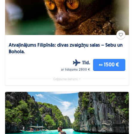
Atvaļinājums Filipīnās: divas zvaigžņu salas – Sebu un
Bohola.
11d.
1500 €
no
ar lidojumu 2800 €
Ceļojuma datumi