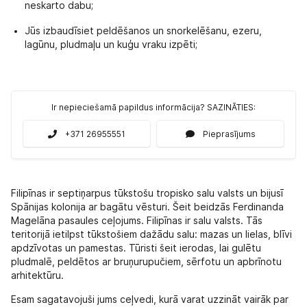
neskarto dabu;
Jūs izbaudīsiet peldēšanos un snorkelēšanu, ezeru,
lagūnu, pludmaļu un kuģu vraku izpēti;
Ir nepieciešamā papildus informācija? SAZINĀTIES:
+371 26955551
Pieprasījums
Filipīnas ir septiņarpus tūkstošu tropisko salu valsts un bijusī
Spānijas kolonija ar bagātu vēsturi. Šeit beidzās Ferdinanda
Magelāna pasaules ceļojums. Filipīnas ir salu valsts. Tās
teritorijā ietilpst tūkstošiem dažādu salu: mazas un lielas, blīvi
apdzīvotas un pamestas. Tūristi šeit ierodas, lai gulētu
pludmalē, peldētos ar bruņurupučiem, sērfotu un apbrīnotu
arhitektūru.
Esam sagatavojuši jums ceļvedi, kurā varat uzzināt vairāk par