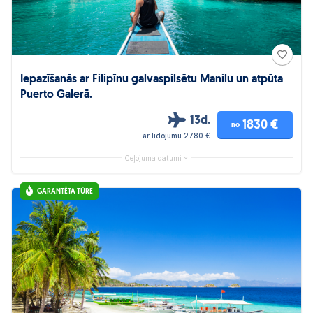
Iepazīšanās ar Filipīnu galvaspilsētu Manilu un atpūta
Puerto Galerā.
13d.
1830 €
no
ar lidojumu 2780 €
Ceļojuma datumi
GARANTĒTA TŪRE