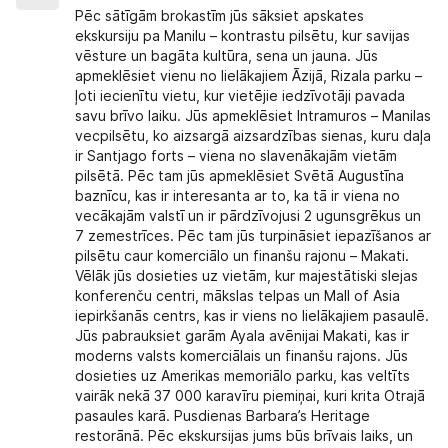
Pēc sātīgām brokastīm jūs sāksiet apskates
ekskursiju pa Manilu – kontrastu pilsētu, kur savijas
vēsture un bagāta kultūra, sena un jauna. Jūs
apmeklēsiet vienu no lielākajiem Āzijā, Rizala parku –
ļoti iecienītu vietu, kur vietējie iedzīvotāji pavada
savu brīvo laiku. Jūs apmeklēsiet Intramuros – Manilas
vecpilsētu, ko aizsargā aizsardzības sienas, kuru daļa
ir Santjago forts – viena no slavenākajām vietām
pilsētā. Pēc tam jūs apmeklēsiet Svētā Augustīna
baznīcu, kas ir interesanta ar to, ka tā ir viena no
vecākajām valstī un ir pārdzīvojusi 2 ugunsgrēkus un
7 zemestrīces. Pēc tam jūs turpināsiet iepazīšanos ar
pilsētu caur komerciālo un finanšu rajonu – Makati.
Vēlāk jūs dosieties uz vietām, kur majestātiski slejas
konferenču centri, mākslas telpas un Mall of Asia
iepirkšanās centrs, kas ir viens no lielākajiem pasaulē.
Jūs pabrauksiet garām Ayala avēnijai Makati, kas ir
moderns valsts komerciālais un finanšu rajons. Jūs
dosieties uz Amerikas memoriālo parku, kas veltīts
vairāk nekā 37 000 karavīru piemiņai, kuri krita Otrajā
pasaules karā. Pusdienas Barbara’s Heritage
restorānā. Pēc ekskursijas jums būs brīvais laiks, un