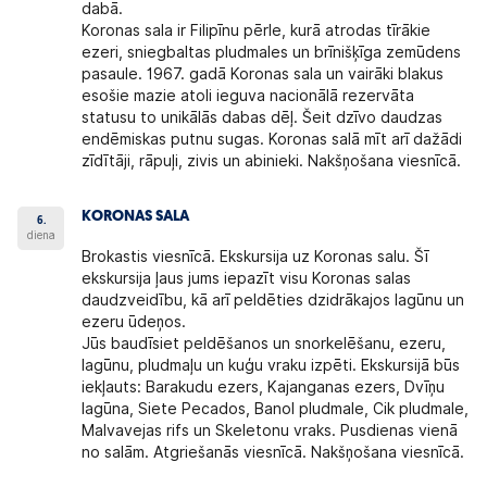
dabā.
Koronas sala ir Filipīnu pērle, kurā atrodas tīrākie
ezeri, sniegbaltas pludmales un brīnišķīga zemūdens
pasaule. 1967. gadā Koronas sala un vairāki blakus
esošie mazie atoli ieguva nacionālā rezervāta
statusu to unikālās dabas dēļ. Šeit dzīvo daudzas
endēmiskas putnu sugas. Koronas salā mīt arī dažādi
zīdītāji, rāpuļi, zivis un abinieki. Nakšņošana viesnīcā.
KORONAS SALA
6.
diena
Brokastis viesnīcā. Ekskursija uz Koronas salu. Šī
ekskursija ļaus jums iepazīt visu Koronas salas
daudzveidību, kā arī peldēties dzidrākajos lagūnu un
ezeru ūdeņos.
Jūs baudīsiet peldēšanos un snorkelēšanu, ezeru,
lagūnu, pludmaļu un kuģu vraku izpēti. Ekskursijā būs
iekļauts: Barakudu ezers, Kajanganas ezers, Dvīņu
lagūna, Siete Pecados, Banol pludmale, Cik pludmale,
Malvavejas rifs un Skeletonu vraks. Pusdienas vienā
no salām. Atgriešanās viesnīcā. Nakšņošana viesnīcā.