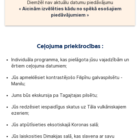
Diemžēl nav aktuālu datumu piedāvājumu
« Aicinām izvēlēties kādu no spēkā esošajiem
piedāvājumiem »
Ceļojuma priekšrocības :
Individuāla programma, kas pielāgota jūsu vajadzībām un
ērtiem ceļojuma datumiem;
Jūs apmeklēsiet kontrastējošo Filipīnu galvaspilsētu -
Manilu;
Jums būs ekskursija pa Tagajtajas pilsētu;
Jūs redzēsiet iespaidīgus skatus uz Tāla vulkāniskajiem
ezeriem;
Jūs atpūtīsieties eksotiskajā Koronas salā;
Jūs laiskosities Dimakijas salā, kas slavena ar savu