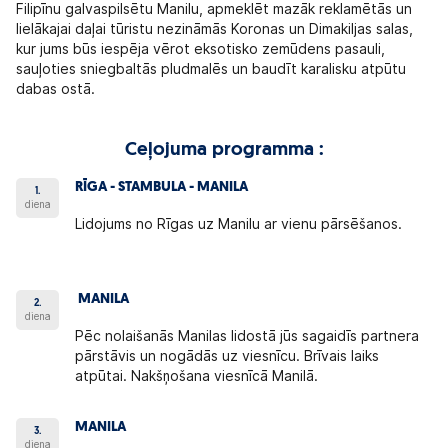
Filipīnu galvaspilsētu Manilu, apmeklēt mazāk reklamētās un
lielākajai daļai tūristu nezināmās Koronas un Dimakiljas salas,
kur jums būs iespēja vērot eksotisko zemūdens pasauli,
sauļoties sniegbaltās pludmalēs un baudīt karalisku atpūtu
dabas ostā.
Ceļojuma programma :
RĪGA - STAMBULA - MANILA
1.
diena
Lidojums no Rīgas uz Manilu ar vienu pārsēšanos.
MANILA
2.
diena
Pēc nolaišanās Manilas lidostā jūs sagaidīs partnera
pārstāvis un nogādās uz viesnīcu. Brīvais laiks
atpūtai. Nakšņošana viesnīcā Manilā.
MANILA
3.
diena