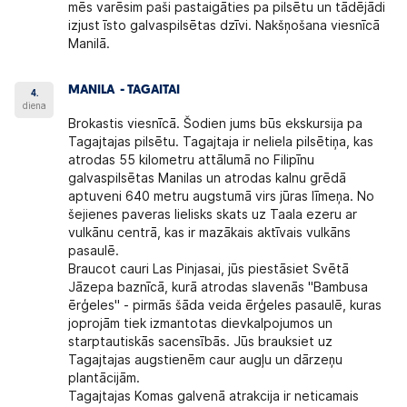
mēs varēsim paši pastaigāties pa pilsētu un tādējādi
izjust īsto galvaspilsētas dzīvi. Nakšņošana viesnīcā
Manilā.
MANILA - TAGAITAI
4.
diena
Brokastis viesnīcā. Šodien jums būs ekskursija pa
Tagajtajas pilsētu. Tagajtaja ir neliela pilsētiņa, kas
atrodas 55 kilometru attālumā no Filipīnu
galvaspilsētas Manilas un atrodas kalnu grēdā
aptuveni 640 metru augstumā virs jūras līmeņa. No
šejienes paveras lielisks skats uz Taala ezeru ar
vulkānu centrā, kas ir mazākais aktīvais vulkāns
pasaulē.
Braucot cauri Las Pinjasai, jūs piestāsiet Svētā
Jāzepa baznīcā, kurā atrodas slavenās "Bambusa
ērģeles" - pirmās šāda veida ērģeles pasaulē, kuras
joprojām tiek izmantotas dievkalpojumos un
starptautiskās sacensībās. Jūs brauksiet uz
Tagajtajas augstienēm caur augļu un dārzeņu
plantācijām.
Tagajtajas Komas galvenā atrakcija ir neticamais