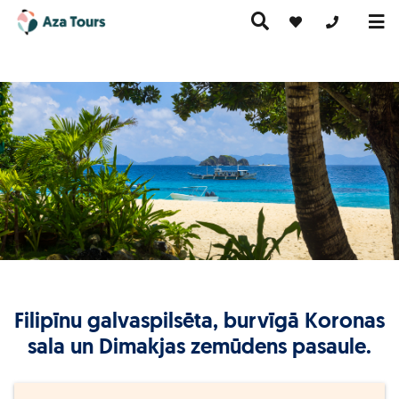
+371 269555
Ceļojumi
Ekskursiju
pa Eiropu
Karstie
Kruīzi
ceļojumi
(ar
piedāvājumi
lidmašīnu)
Filipīnu galvaspilsēta, burvīgā Koronas
sala un Dimakjas zemūdens pasaule.