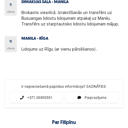
DIMAKIJAS SALA - MANILA
11.
diena
Brokastis viesnīcā. Izrakstīšanās un transfērs uz
Busuangas lidostu lidojumam atpakaļ uz Manilu.
Transfērs uz starptautisko lidostu lidojumam mājup.
MANILA - RĪGA
12.
diena
Lidojums uz Rīgu (ar vienu pārsēšanos).
Ir nepieciešamā papildus informācija? SAZINĀTIES:
+371 26955551
Pieprasījums
Par Filipīnu