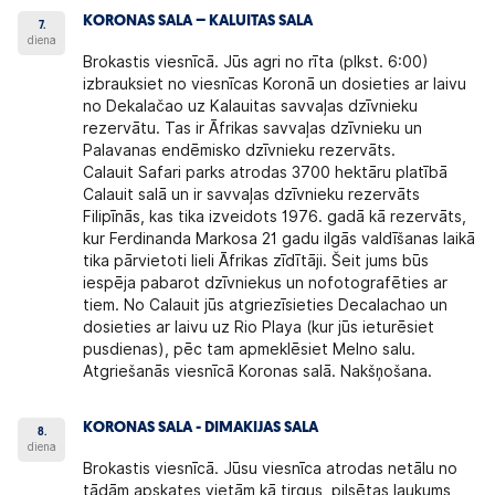
KORONAS SALA – KALUITAS SALA
7.
diena
Brokastis viesnīcā. Jūs agri no rīta (plkst. 6:00)
izbrauksiet no viesnīcas Koronā un dosieties ar laivu
no Dekalačao uz Kalauitas savvaļas dzīvnieku
rezervātu. Tas ir Āfrikas savvaļas dzīvnieku un
Palavanas endēmisko dzīvnieku rezervāts.
Calauit Safari parks atrodas 3700 hektāru platībā
Calauit salā un ir savvaļas dzīvnieku rezervāts
Filipīnās, kas tika izveidots 1976. gadā kā rezervāts,
kur Ferdinanda Markosa 21 gadu ilgās valdīšanas laikā
tika pārvietoti lieli Āfrikas zīdītāji. Šeit jums būs
iespēja pabarot dzīvniekus un nofotografēties ar
tiem. No Calauit jūs atgriezīsieties Decalachao un
dosieties ar laivu uz Rio Playa (kur jūs ieturēsiet
pusdienas), pēc tam apmeklēsiet Melno salu.
Atgriešanās viesnīcā Koronas salā. Nakšņošana.
KORONAS SALA - DIMAKIJAS SALA
8.
diena
Brokastis viesnīcā. Jūsu viesnīca atrodas netālu no
tādām apskates vietām kā tirgus, pilsētas laukums,