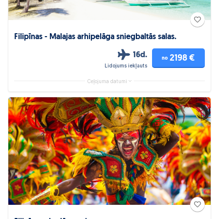
Filipīnas - Malajas arhipelāga sniegbaltās salas.
16d.
2198 €
no
Lidojums iekļauts
Ceļojuma datumi