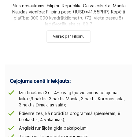
Pilns nosaukums: Filipīnu Republika Galvaspilsēta: Manila
Naudas vienība: Filipīnu peso (1USD=41.55PHP) Kopējā
platība: 300 000 kvadrātkilometru (72. vieta pasaulē)
Iedzīvotāju skaits: 88 7
Vairāk par Filipīnu
Ceļojuma cenā ir iekļauts:
Izmitināšana 3* – 4* zvaigžņu viesnīcās ceļojuma
laikā (9 naktis: 3 naktis Manilā, 3 naktis Koronas salā,
3 naktis Dimakijas salā);
Ēdienreizes, kā norādīts programmā (piemēram, 9
brokastis, 4 vakariņas);
Angliski runājoša gida pakalpojumi;
Transferi, kā norādīts programmā;