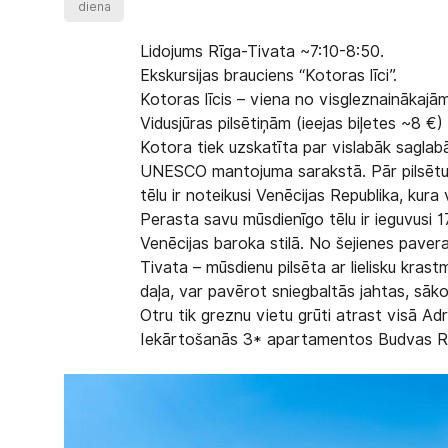
diena
Lidojums Rīga-Tivata ~7:10-8:50.
Ekskursijas brauciens “Kotoras līci”.
Kotoras līcis – viena no visgleznainākajā
Vidusjūras pilsētiņām (ieejas biļetes ~8 €)
Kotora tiek uzskatīta par vislabāk saglabāj
UNESCO mantojuma sarakstā. Pār pilsētu i
tēlu ir noteikusi Venēcijas Republika, kura 
Perasta savu mūsdienīgo tēlu ir ieguvusi 17
Venēcijas baroka stilā. No šejienes paveras
Tivata – mūsdienu pilsēta ar lielisku kras
daļa, var pavērot sniegbaltās jahtas, sāk
Otru tik greznu vietu grūti atrast visā Adri
Iekārtošanās 3* apartamentos Budvas Ri