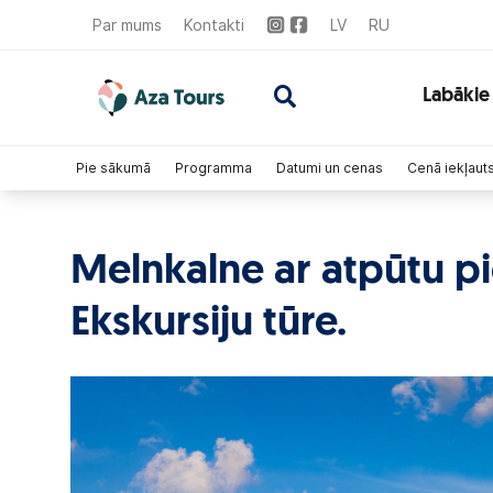
Par mums
Kontakti
LV
RU
Labākie
Pie sākumā
Programma
Datumi un cenas
Cenā iekļaut
Melnkalne ar atpūtu pi
Ekskursiju tūre.