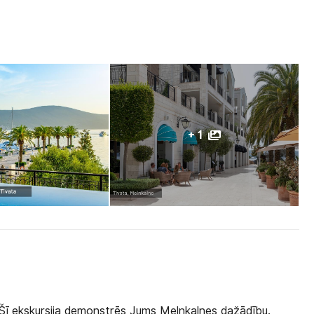
+ 1
 Šī ekskursija demonstrēs Jums Melnkalnes dažādību.