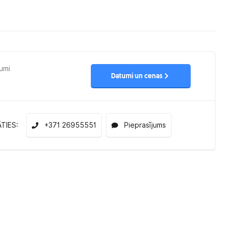
umi
Datumi un cenas
ĀTIES:
+371 26955551
Pieprasījums