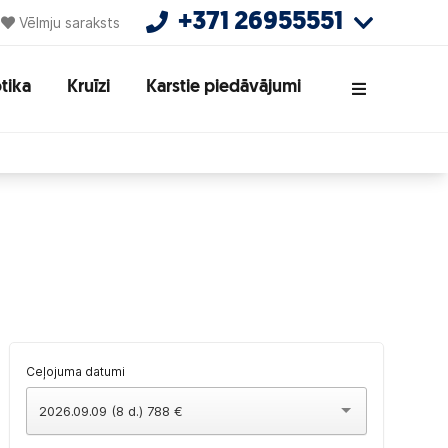
+371 26955551
Vēlmju saraksts
tika
Kruīzi
Karstie piedāvājumi
Ceļojuma datumi
2026.09.09 (8 d.) 788 €