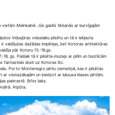
m vietām Melnkalnē. Jūs gaidīs tikšanās ar burvīgajām
ušos Vidusjūras viduslaiku pilsētu un tā ir iekļauta
r valdījušas dažādas impērijas, bet Kotoras arhitektūras
valdīja pār Kotoru 15.-18.gs.
.-18. gs. Pašlaik tā ir pilsēta-muzejs ar pilīm un baznīcām
 fantastiski skati uz Kotoras līci.
tmalu. Porto Montenegro jahtu ciematiņā, kas ir pilsētas
ot ar vismazākajām un beidzot ar luksusa klases jahtām.
jas piekrastē. Brīvs laiks.
vjērā. Atpūta.