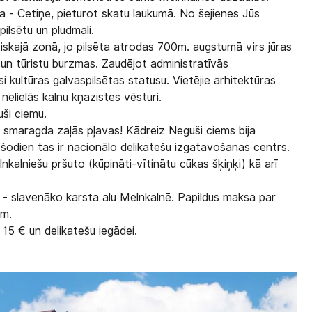
 - Cetiņe, pieturot skatu laukumā. No šejienes Jūs
ilsētu un pludmali.
tiskajā zonā, jo pilsēta atrodas 700m. augstumā virs jūras
s un tūristu burzmas. Zaudējot administratīvās
si kultūras galvaspilsētas statusu. Vietējie arhitektūras
 nelielās kalnu kņazistes vēsturi.
ši ciemu.
s smaragda zaļās pļavas! Kādreiz Neguši ciems bija
šodien tas ir nacionālo delikatešu izgatavošanas centrs.
alniešu pršuto (kūpināti-vītinātu cūkas šķiņķi) kā arī
 - slavenāko karsta alu Melnkalnē. Papildus maksa par
em.
 15 € un delikatešu iegādei.