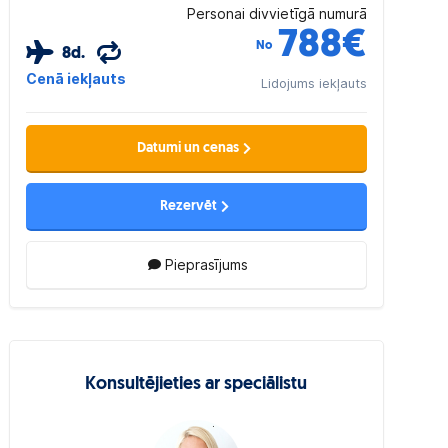
Personai divvietīgā numurā
788
€
No
8d.
Cenā iekļauts
Lidojums iekļauts
Datumi un cenas
Rezervēt
Pieprasījums
Konsultējieties ar speciālistu