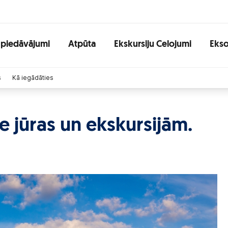
 piedāvājumi
Atpūta
Ekskursiju Celojumi
Ekso
s
Kā iegādāties
e jūras un ekskursijām.