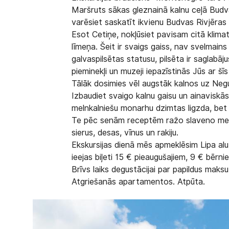
Maršruts sākas gleznainā kalnu ceļā Budva
varēsiet saskatīt ikvienu Budvas Rivjēras p
Esot Cetiņe, nokļūsiet pavisam citā klima
līmeņa. Šeit ir svaigs gaiss, nav svelmain
galvaspilsētas statusu, pilsēta ir saglabāju
pieminekļi un muzeji iepazīstinās Jūs ar šīs
Tālāk dosimies vēl augstāk kalnos uz Negu
Izbaudiet svaigo kalnu gaisu un ainaviskā
melnkalniešu monarhu dzimtas ligzda, bet 
Te pēc senām receptēm ražo slaveno melnk
sierus, desas, vīnus un rakiju.
Ekskursijas dienā mēs apmeklēsim Lipa alu
ieejas biļeti 15 € pieaugušajiem, 9 € bērni
Brīvs laiks degustācijai par papildus maksu
Atgriešanās apartamentos. Atpūta.