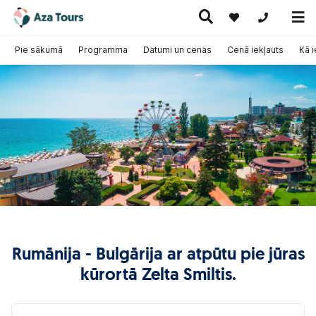
+371 269555
Pie sākumā
Programma
Datumi un cenas
Cenā iekļauts
Kā 
Ceļojumi
Ekskursiju
pa Eiropu
Karstie
Kruīzi
ceļojumi
(ar
piedāvājumi
lidmašīnu)
Rumānija - Bulgārija ar atpūtu pie jūras
kūrortā Zelta Smiltis.