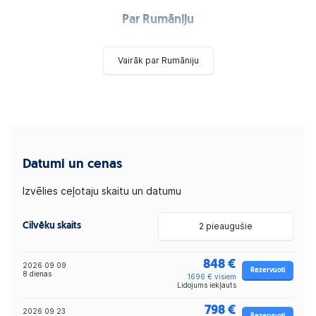
Par Rumāniju
Vairāk par Rumāniju
Datumi un cenas
Izvēlies ceļotaju skaitu un datumu
Cilvēku skaits
2 pieaugušie
848 €
2026 09 09
Rezervuoti
8 dienas
1696 € visiem
Lidojums iekļauts
798 €
2026 09 23