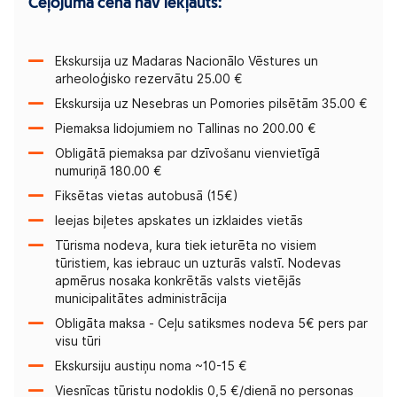
Ceļojuma cenā nav iekļauts:
Ekskursija uz Madaras Nacionālo Vēstures un
arheoloģisko rezervātu 25.00 €
Ekskursija uz Nesebras un Pomories pilsētām 35.00 €
Piemaksa lidojumiem no Tallinas no 200.00 €
Obligātā piemaksa par dzīvošanu vienvietīgā
numuriņā 180.00 €
Fiksētas vietas autobusā (15€)
Ieejas biļetes apskates un izklaides vietās
Tūrisma nodeva, kura tiek ieturēta no visiem
tūristiem, kas iebrauc un uzturās valstī. Nodevas
apmērus nosaka konkrētās valsts vietējās
municipalitātes administrācija
Obligāta maksa - Ceļu satiksmes nodeva 5€ pers par
visu tūri
Ekskursiju austiņu noma ~10-15 €
Viesnīcas tūristu nodoklis 0,5 €/dienā no personas