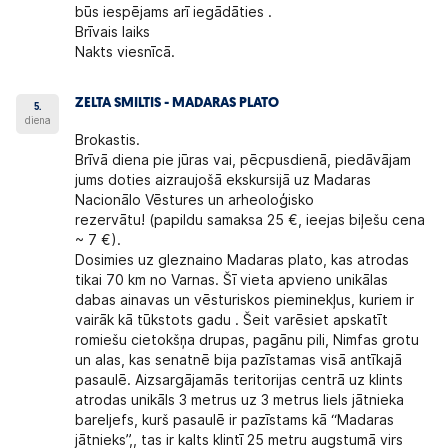
būs iespējams arī iegādāties .
Brīvais laiks
Nakts viesnīcā.
ZELTA SMILTIS - MADARAS PLATO
5.
diena
Brokastis.
Brīvā diena pie jūras vai, pēcpusdienā, piedāvājam
jums doties aizraujošā ekskursijā uz
Madaras
Nacionālo Vēstures un arheoloģisko
rezervātu!
(papildu samaksa 25 €, ieejas biļešu cena
~ 7 €).
Dosimies uz gleznaino
Madaras plato,
kas atrodas
tikai 70 km no Varnas. Šī vieta apvieno unikālas
dabas ainavas un vēsturiskos pieminekļus, kuriem ir
vairāk kā tūkstots gadu . Šeit varēsiet apskatīt
romiešu cietokšņa drupas, pagānu pili, Nimfas grotu
un alas, kas senatnē bija pazīstamas visā antīkajā
pasaulē. Aizsargājamās teritorijas centrā uz klints
atrodas unikāls 3 metrus uz 3 metrus liels jātnieka
bareljefs, kurš pasaulē ir pazīstams kā “Madaras
jātnieks”,, tas ir kalts klintī 25 metru augstumā virs