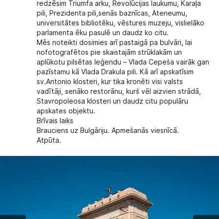
redzēsim Triumfa arku, Revolūcijas laukumu, Karaļa
pili, Prezidenta pili,senās baznīcas, Ateneumu,
universitātes bibliotēku, vēstures muzeju, vislielāko
parlamenta ēku pasulē un daudz ko citu.
Mēs noteikti dosimies arī pastaigā pa bulvāri, lai
nofotografētos pie skaistajām strūklakām un
aplūkotu pilsētas leģendu – Vlada Cepeša vairāk gan
pazīstamu kā Vlada Drakula pili. Kā arī apskatīsim
sv.Antonio klosteri, kur tika kronēti visi valsts
vadītāji, senāko restorānu, kurš vēl aizvien strādā,
Stavropoleosa klosteri un daudz citu populāru
apskates objektu.
Brīvais laiks
Brauciens uz Bulgāriju. Apmešanās viesnīcā.
Atpūta.