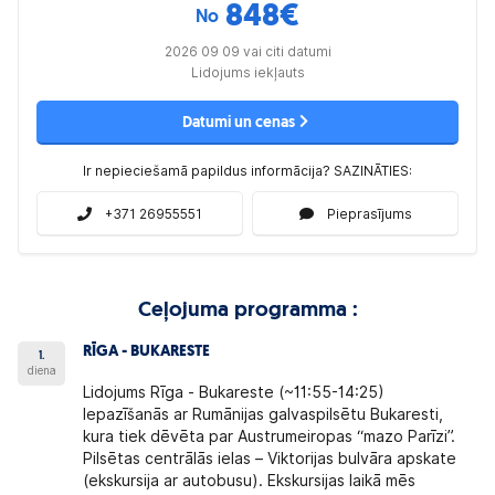
848
€
No
2026 09 09 vai citi datumi
Lidojums iekļauts
Datumi un cenas
Ir nepieciešamā papildus informācija? SAZINĀTIES:
+371 26955551
Pieprasījums
Ceļojuma programma :
RĪGA - BUKARESTE
1.
diena
Lidojums Rīga - Bukareste (~11:55-14:25)
Iepazīšanās ar Rumānijas galvaspilsētu
Bukaresti
,
kura tiek dēvēta par Austrumeiropas “mazo Parīzi”.
Pilsētas centrālās ielas – Viktorijas bulvāra apskate
(ekskursija ar autobusu). Ekskursijas laikā mēs