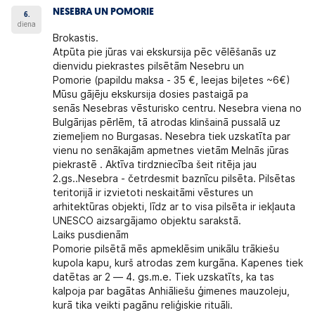
NESEBRA UN POMORIE
6.
diena
Brokastis.
Atpūta pie jūras vai ekskursija pēc vēlēšanās uz
dienvidu piekrastes pilsētām
Nesebru un
Pomorie
(papildu maksa - 35 €, Ieejas biļetes ~6€)
Mūsu gājēju ekskursija dosies pastaigā pa
senās
Nesebras
vēsturisko centru. Nesebra viena no
Bulgārijas pērlēm, tā atrodas klinšainā pussalā uz
ziemeļiem no Burgasas. Nesebra tiek uzskatīta par
vienu no senākajām apmetnes vietām Melnās jūras
piekrastē . Aktīva tirdzniecība šeit ritēja jau
2.gs..Nesebra - četrdesmit baznīcu pilsēta. Pilsētas
teritorijā ir izvietoti neskaitāmi vēstures un
arhitektūras objekti, līdz ar to visa pilsēta ir iekļauta
UNESCO aizsargājamo objektu sarakstā.
Laiks pusdienām
Pomorie pilsētā
mēs apmeklēsim unikālu trākiešu
kupola kapu, kurš atrodas zem kurgāna. Kapenes tiek
datētas ar 2 — 4. gs.m.e. Tiek uzskatīts, ka tas
kalpoja par bagātas Anhiāliešu ģimenes mauzoleju,
kurā tika veikti pagānu reliģiskie rituāli.