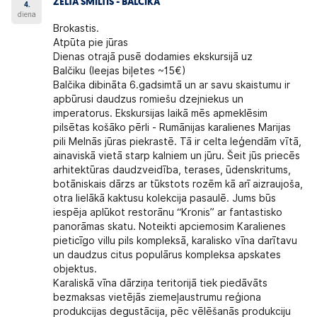
ZELTA SMILTIS - BALČIKA
4.
diena
Brokastis.
Atpūta pie jūras
Dienas otrajā pusē dodamies
ekskursijā uz
Balčiku
(Ieejas biļetes ~15€)
Balčika dibināta 6.gadsimtā un ar savu skaistumu ir
apbūrusi daudzus romiešu dzejniekus un
imperatorus. Ekskursijas laikā mēs apmeklēsim
pilsētas košāko pērli - Rumānijas karalienes Marijas
pili Melnās jūras piekrastē. Tā ir celta leģendām vītā,
ainaviskā vietā starp kalniem un jūru. Šeit jūs priecēs
arhitektūras daudzveidība, terases, ūdenskritums,
botāniskais dārzs ar tūkstots rozēm kā arī aizraujoša,
otra lielākā kaktusu kolekcija pasaulē. Jums būs
iespēja aplūkot restorānu “Kronis” ar fantastisko
panorāmas skatu. Noteikti apciemosim Karalienes
pieticīgo villu pils kompleksā, karalisko vīna darītavu
un daudzus citus populārus kompleksa apskates
objektus.
Karaliskā vīna dārziņa teritorijā tiek piedāvāts
bezmaksas vietējās ziemeļaustrumu reģiona
produkcijas degustācija, pēc vēlēšanās produkciju