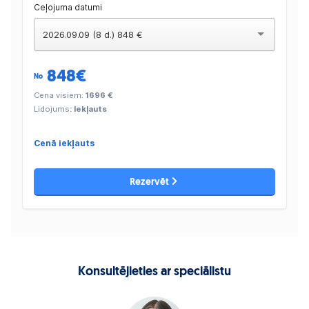
Ceļojuma datumi
2026.09.09 (8 d.) 848 €
848
€
No
Cena visiem:
1696 €
Lidojums
: Iekļauts
Cenā iekļauts
Rezervēt
Konsultējieties ar speciālistu