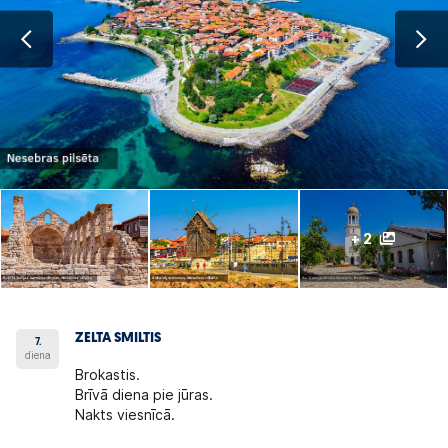
+ 2
ZELTA SMILTIS
7.
diena
Brokastis.
Brīvā diena pie jūras.
Nakts viesnīcā.