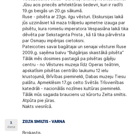
Jūsu acis priecēs arhitektūras šedevri, kuri ir radīti
19.gs beigās un 20.gs sākumā.
Ruse - pilsēta ar 23gs. ilgu vēsturi. Ekskursijas laikā
jūs uzzināsiet kā maza trāķiešu apmetne izauga par
pilsētu, kura romiešu imperatora Vespasiāna laikā tika
dēvēta par Sekstaginta Prista , kā tā tika pārvērsta
par Osmaņu impērijas cietoksni.
Pateicoties savai bagātajai un senajai vēsturei Ruse
2009.g. saņēma balvu “Bulgārijas skaistākā pilsēta”
Tālāk mēs dosimies pastaigā pa pilsētas gājēju
centru - no Vēstures muzeja līdz Operas teātrim,
apskatīsim pilsētas centrālo laukumu 12 ielu
krustojumā, Brīvības pieminekli, Dabas muzeju Tiesu
palātu. Apmeklēsim 17.gs celto Svētās Trīsvienības
katedrāli - nacionālās nozīmes kultūras pieminekli.
Tālāk mūs sagaida brauciens uz kūrortu
Zelta smiltis.
Atpūta pie jūras.
Nakts viesnīcā.
ZELTA SMILTIS - VARNA
3.
diena
Brokastis.