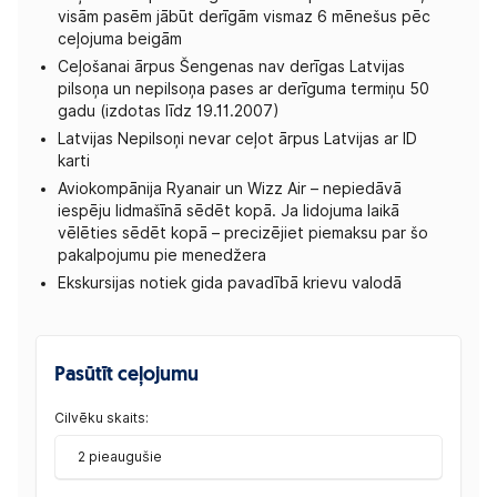
visām pasēm jābūt derīgām vismaz 6 mēnešus pēc
ceļojuma beigām
Ceļošanai ārpus Šengenas nav derīgas Latvijas
pilsoņa un nepilsoņa pases ar derīguma termiņu 50
gadu (izdotas līdz 19.11.2007)
Latvijas Nepilsoņi nevar ceļot ārpus Latvijas ar ID
karti
Aviokompānija Ryanair un Wizz Air – nepiedāvā
iespēju lidmašīnā sēdēt kopā. Ja lidojuma laikā
vēlēties sēdēt kopā – precizējiet piemaksu par šo
pakalpojumu pie menedžera
Ekskursijas notiek gida pavadībā krievu valodā
Pasūtīt ceļojumu
Cilvēku skaits:
2 pieaugušie