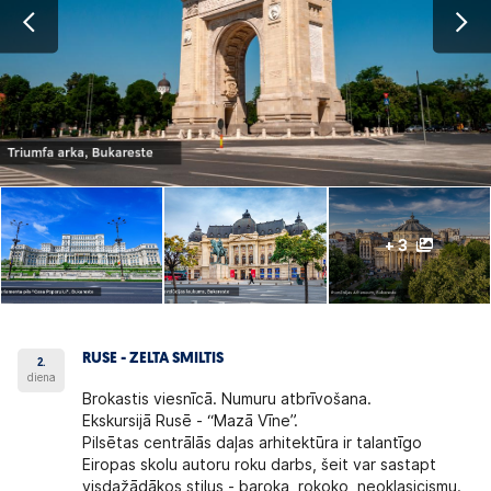
+ 3
RUSE - ZELTA SMILTIS
2.
diena
Brokastis viesnīcā. Numuru atbrīvošana.
Ekskursijā Rusē - “Mazā Vīne”.
Pilsētas centrālās daļas arhitektūra ir talantīgo
Eiropas skolu autoru roku darbs, šeit var sastapt
visdažādākos stilus - baroka, rokoko, neoklasicismu.