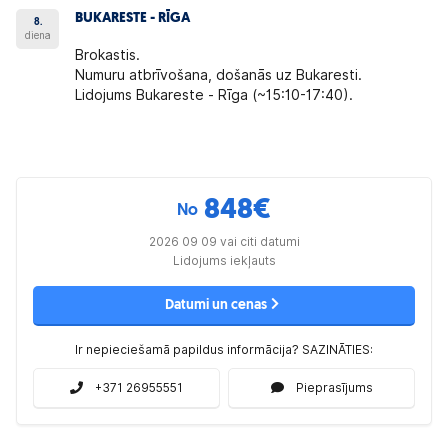
BUKARESTE - RĪGA
8.
diena
Brokastis.
Numuru atbrīvošana, došanās uz Bukaresti.
Lidojums Bukareste - Rīga (~15:10-17:40).
848
€
No
2026 09 09 vai citi datumi
Lidojums iekļauts
Datumi un cenas
Ir nepieciešamā papildus informācija? SAZINĀTIES:
+371 26955551
Pieprasījums