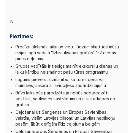
IN
Piezīmes:
Precīzu tikšanās laiku un vietu lūdzam skatīties mūsu
mājas lapā sadaļā "Izbraukšanas grafiks" 1-2 dienas
pirms ceļojuma
Grupas vadītājs ir tiesīgs mainīt ekskursiju dienas un
laiku kārtību neizmainot pašu tūres programmu
Lūgums pievērst uzmanību, ka tūres cena var
mainīties, sakarā ar aviobiļešu sadārdzinājumu
Brīvs laiks būs paredzēts ja nebūs neparedzēti
apstākļi, satiksmes sastrēgumi un citas atkāpes no
grafika
Ceļošanai uz Šengenas un Eiropas Savienības
valstīm, visām Latvijas pilsoņu un Latvijas nepilsoņu
pasēm jābūt derīgām līdz ceļojuma beigām
Ceļošanai ārpus Šengenas un Eiropas Savienības,