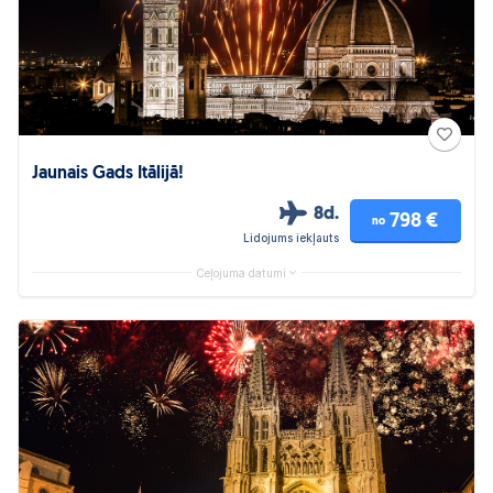
Jaunais Gads Itālijā!
8d.
798 €
no
Lidojums iekļauts
Ceļojuma datumi