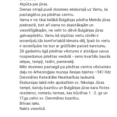
Atpūta pie jūras.
Dienas otrajā pusē dosimies
ekskursijā uz Varnu
, lai
pastaigātos pa pilsētas centru.
Varna ir ne tikai lielākā Bulgārijas pilsēta Melnās jūras
piekrastē, bet arī viena no skaistākajām un
viesmīlīgākajām, ne velti to dēvē Bulgārijas jūras
galvaspilsētu. Varnu kā atpūtas vietu cilvēki ir
iecienījuši,tās komfortablā klimata dēļ, īpaši šo vietu
ir iecienījušie tie kuri ar grūtībām pacieš karstumu.
26 gadsimtu ilgā pilsētas vēstures ir atstājusi savus
nospiedumus pilsētas veidolā - seno kvartālu šaurās
ieliņas, tempļi, teātri, pieminekļi.
Mēs dosimies pastaigā pa pilsētas centra vēsturisko
daļu no Arheoloģijas muzeja (Ieejas biļetes ~5€) līdz
Dievmātes Katedrālei Neatkarības laukumā.
Ekskursijas laikā mēs apskatīsim sv. Nikolaja Jūras
templi, katoļu baznīcu un Bulgārijas jūras kara flotes
rezidenci, romiešu termas, kas būvētas 1. -2. gs un
17.gs.celto sv. Dievmātes baznīcu.
Brīvais laiks.
Nakts viesnīcā.