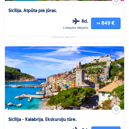
Sicīlija. Atpūta pie jūras.
8d.
849 €
no
Lidojums iekļauts
Ceļojuma datumi
Sicīlija - Kalabrija. Ekskursiju tūre.