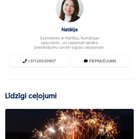
Natālija
Sazinieties ar Natāliju, Rumānijas
specialisti , un saņemiet labāko
piedāvājumu savam sapņu ceļojumam:
+37120030907
PIEPRASĪJUMS
Līdzīgi ceļojumi