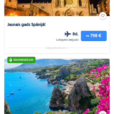
Jaunais gads Spānijā!
8d.
798 €
no
Lidojums iekļauts
Ceļojuma datumi
REKOMENDĒJAM