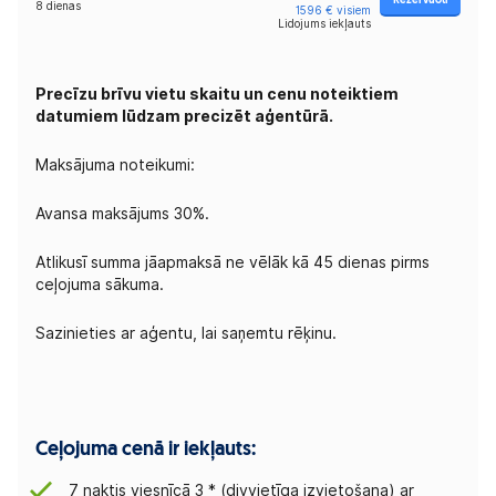
Rezervuoti
8 dienas
1596 € visiem
Lidojums iekļauts
Precīzu brīvu vietu skaitu un cenu noteiktiem
datumiem lūdzam precizēt aģentūrā.
Maksājuma noteikumi:
Avansa maksājums 30%.
Atlikusī summa jāapmaksā ne vēlāk kā 45 dienas pirms
ceļojuma sākuma.
Sazinieties ar aģentu, lai saņemtu rēķinu.
Ceļojuma cenā ir iekļauts:
7 naktis viesnīcā 3 * (divvietīga izvietošana) ar