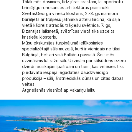
Tālāk mēs dosimies, līdz jūras krastam, lai apbrīnotu
brīnišķīgu renesanses arhitektūras pieminekli
SvētāsGeorga vīriešu klosteris, 2.-3. gs marmora
bareljefs ar trāķiešu jātnieka attēlu liecina, ka šajā
vietā kādreiz atradās trāķiešu svētnīca. 7. gs,
Bizantijas laikmetā, svētnīcas vietā tika uzcelts
kristiešu klosteris.
Mūsu ekskursijas turpinājumā ielūkosimies
specializētajā sāls muzejā, kurš ir vienīgais ne tikai
Bulgārijā, bet arī visā Balkānu pussalā. Šeit mēs
uzzināsims kā ražo sāli. Uzzinām par sālsūdens ezeru
dziednieciskajām īpašībām un tiem, kas vēlēsies tiks
piedāvāta iespēja iegādāties daudzveidīgo
produkcija – sāli, ārstnieciskās dūnas un citas dabas
veltes.
Atgriešanās viesnīcā ap vakariņu laiku.