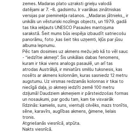
zemes. Madaras plato uzraksti grieķu valodā
datējami ar 7. –8. gadsimtu. Ir vairākas zinātniskas
versijas par pieminekļa rašanos. ,,Madaras jātnieks,, ir
unikāls un vēsturiski nozīmgs objects, un 1979. gadā
tas tika iekļauts UNESCO Pasaules mantojuma
sarakstā. Šeit mums būs iespēja izbaudīt satriecošu
panorāmu, foto ,kas šeit tiks uzņemti, kļūs par jūsu
albuma lepnumu.
Pēc tam dosimies uz akmens mežu jeb kā to vēl sauc
- “iedzītie akmeņi”. Šis unikālais dabas fenomens,
kuram ir tikai viens analogs pasaulē, un arī tas
atrodas Austrālijā, ir miniatūrs smilšu tuksnesis, kas
nosēts ar akmens kolonnām, kuras sasniedz 12 metru
augstumu. Uz virsmas redzamās kolonnas ir tikai to
niecīgā daļa, jo akmeņi iedzīti zemē 100 metru
dziļumā! Daudziem akmeņiem ir pārsteidzošas formas
un nosaukumi, par godu tam, kam tie visvairāk
līdzinās: kamielis, suns, vientuļš cilvēks, mazs tronītis,
sēne, karavīrs, auglības akmens, ģimene, lielais
tronis.
Atgriešanās viesnīcā, atpūta.
Nakts viesnīcā.