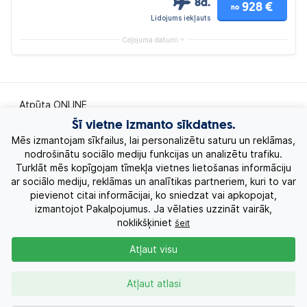
8d.
928 €
no
Lidojums iekļauts
Ceļojuma datumi
Atpūta ONLINE
Šī vietne izmanto sīkdatnes.
Ekskursiju ceļojumi
Mēs izmantojam sīkfailus, lai personalizētu saturu un reklāmas,
nodrošinātu sociālo mediju funkcijas un analizētu trafiku.
Turklāt mēs kopīgojam tīmekļa vietnes lietošanas informāciju
Eksotiskie ceļojumi
ar sociālo mediju, reklāmas un analītikas partneriem, kuri to var
pievienot citai informācijai, ko sniedzat vai apkopojat,
Labākie piedāvājumi
izmantojot Pakalpojumus. Ja vēlaties uzzināt vairāk,
noklikšķiniet
šeit
Kruīzi
Atļaut visu
Par Mums
Atļaut atlasi
Kontakti